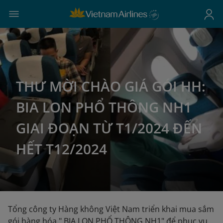
THƯ MỜI CHÀO GIÁ GÓI HH:
BIA LON PHỔ THÔNG NH1
GIAI ĐOẠN TỪ T1/2024 ĐẾN
HẾT T12/2024
Tổng công ty Hàng không Việt Nam triển khai mua sắm
gói hàng hóa " BIA LON PHỔ THÔNG NH1" để phục vụ