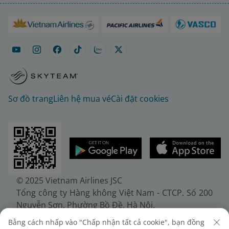
Sơ đồ trang
Liên hệ mua vé
Cài đặt cookies
© 2025 Vietnam Airlines JSC
Tổng công ty Hàng không Việt Nam - CTCP. Số 200
Nguyễn Sơn, Phường Bồ Đề, Hà Nội.
Điện thoại: (+84-24) 38272289. Fax: (+84-24)
Bằng cách nhấp vào "Chấp nhận tất cả cookie", bạn đồng