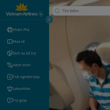
Khám Phá
Mua vé
Dịch vụ bổ trợ
Hành trình
Trải nghiệm bay
Lotusmiles
Trợ giúp