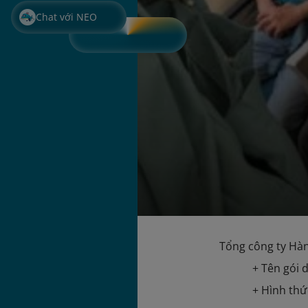
Chat với NEO
Tổng công ty Hàn
+ Tên gói 
+ Hình thứ