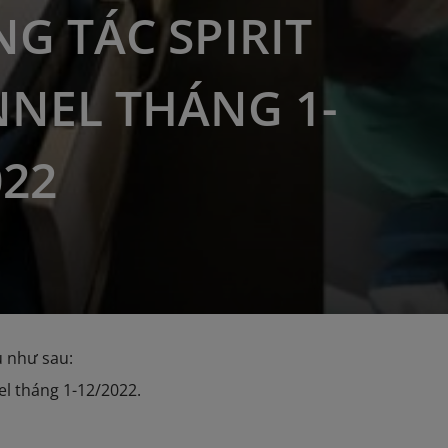
G TÁC SPIRIT
NEL THÁNG 1-
022
ụ như sau:
el tháng 1-12/2022.