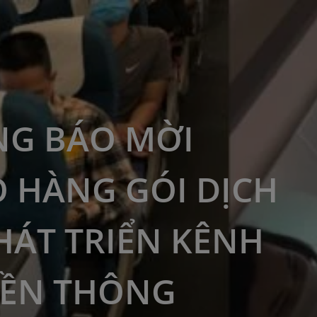
G BÁO MỜI
 HÀNG GÓI DỊCH
HÁT TRIỂN KÊNH
YỀN THÔNG