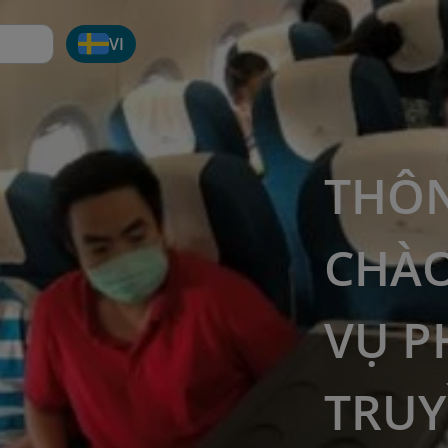
VI
THÔN
CHÀO
VỤ P
TRU