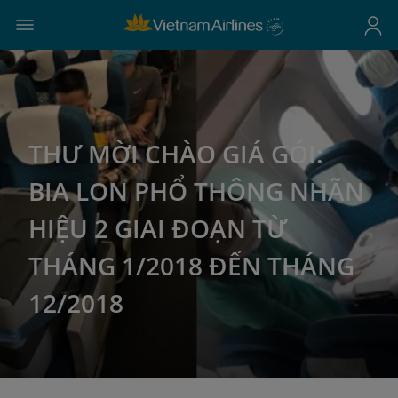
THƯ MỜI CHÀO GIÁ GÓI:
BIA LON PHỔ THÔNG NHÃN
HIỆU 2 GIAI ĐOẠN TỪ
THÁNG 1/2018 ĐẾN THÁNG
12/2018