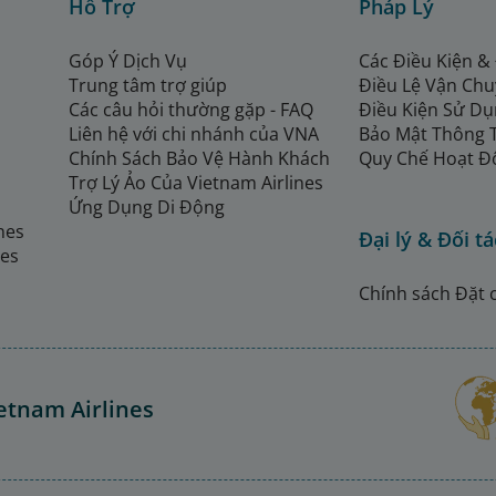
Hỗ Trợ
Pháp Lý
Góp Ý Dịch Vụ
Các Điều Kiện &
Trung tâm trợ giúp
Điều Lệ Vận Ch
Các câu hỏi thường gặp - FAQ
Điều Kiện Sử Dụ
Liên hệ với chi nhánh của VNA
Bảo Mật Thông 
Chính Sách Bảo Vệ Hành Khách
Quy Chế Hoạt Đ
Trợ Lý Ảo Của Vietnam Airlines
Ứng Dụng Di Động
ines
Đại lý & Đối tá
nes
Chính sách Đặt 
etnam Airlines