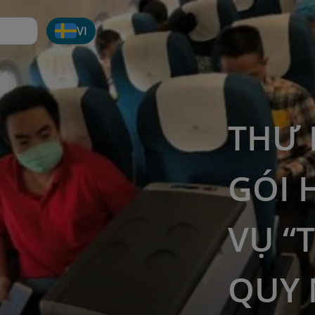
VI
THƯ 
GÓI 
VỤ “
QUY 