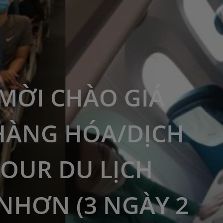
MỜI CHÀO GIÁ
HÀNG HÓA/DỊCH
TOUR DU LỊCH
NHƠN (3 NGÀY 2