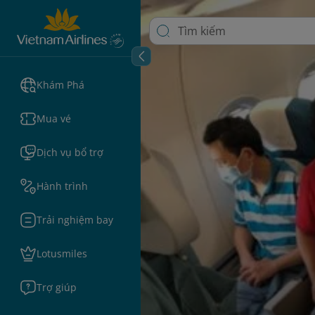
Khám Phá
Mua vé
Dịch vụ bổ trợ
Hành trình
Trải nghiệm bay
Lotusmiles
Trợ giúp