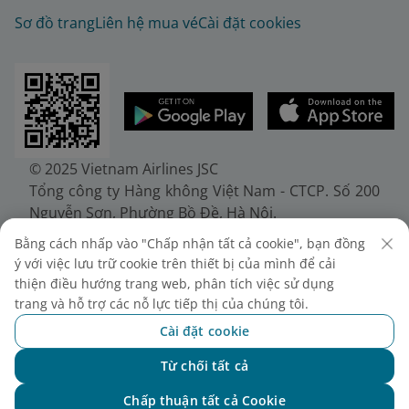
Sơ đồ trang
Liên hệ mua vé
Cài đặt cookies
© 2025 Vietnam Airlines JSC
Tổng công ty Hàng không Việt Nam - CTCP. Số 200
Nguyễn Sơn, Phường Bồ Đề, Hà Nội.
Điện thoại: (+84-24) 38272289. Fax: (+84-24)
Bằng cách nhấp vào "Chấp nhận tất cả cookie", bạn đồng
38722375
ý với việc lưu trữ cookie trên thiết bị của mình để cải
Giấy chứng nhận đăng ký doanh nghiệp, mã số
thiện điều hướng trang web, phân tích việc sử dụng
doanh nghiệp 0100107518, đăng ký lần đầu ngày
trang và hỗ trợ các nỗ lực tiếp thị của chúng tôi.
30/6/2010, đăng ký thay đổi lần thứ 10 ngày
Cài đặt cookie
24/7/2025, cấp bởi Sở Tài chính Thành phố Hà Nội.
Từ chối tất cả
Chat với NEO
Chấp thuận tất cả Cookie