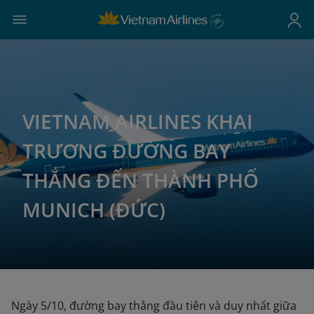
VIETNAM AIRLINES KHAI
TRƯƠNG ĐƯỜNG BAY
THẲNG ĐẾN THÀNH PHỐ
MUNICH (ĐỨC)
Ngày 5/10, đường bay thẳng đầu tiên và duy nhất giữa