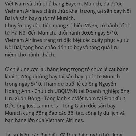
Việt Nam và thủ phủ bang Bayern, Munich, đã được
Vietnam Airlines chính thức khai trương tại sân bay Nội
Bài và sân bay quốc tế Munich.
Chuyến bay đầu tiên mang số hiệu VN35, có hành trình
từ Hà Nội đến Munich, khởi hành 00:05 ngày 5/10.
Vietnam Airlines trang trí đặc biệt các quầy phục vụ từ
Nội Bài, tặng hoa chào đón tổ bay và tặng quà lưu
niệm cho hành khách.
Ở chiều ngược lại, hãng long trọng tổ chức lễ cắt băng
khai trương đường bay tại sân bay quốc tế Munich
trong ngày 5/10. Tham dự buổi lễ có ông Nguyễn
Hoàng Anh - Chủ tịch UBQLVNN tại Doanh nghiệp; ông
Lưu Xuân Đồng - Tổng lãnh sự Việt Nam tại Frankfurt,
Đức; ông Jost Lammers - Tổng Giám đốc sân bay
Munich cùng đông đảo các đối tác, công ty du lịch và
bạn hàng lớn của Vietnam Airlines.
Tại sự kiện, các đại biểu đã thực hiện nghi thức khai