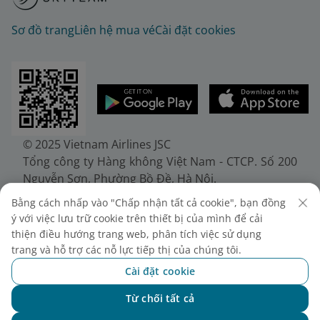
Sơ đồ trang
Liên hệ mua vé
Cài đặt cookies
© 2025 Vietnam Airlines JSC
Tổng công ty Hàng không Việt Nam - CTCP. Số 200
Nguyễn Sơn, Phường Bồ Đề, Hà Nội.
Điện thoại: (+84-24) 38272289. Fax: (+84-24)
Bằng cách nhấp vào "Chấp nhận tất cả cookie", bạn đồng
38722375
ý với việc lưu trữ cookie trên thiết bị của mình để cải
Giấy chứng nhận đăng ký doanh nghiệp, mã số
thiện điều hướng trang web, phân tích việc sử dụng
doanh nghiệp 0100107518, đăng ký lần đầu ngày
trang và hỗ trợ các nỗ lực tiếp thị của chúng tôi.
30/6/2010, đăng ký thay đổi lần thứ 10 ngày
Cài đặt cookie
24/7/2025, cấp bởi Sở Tài chính Thành phố Hà Nội.
Từ chối tất cả
Chat với NEO