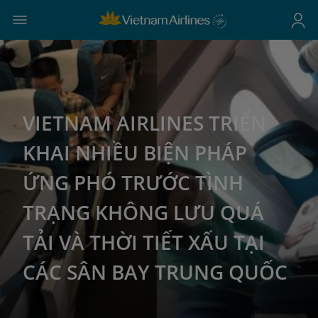
VIETNAM AIRLINES TRIỂN
KHAI NHIỀU BIỆN PHÁP
ỨNG PHÓ TRƯỚC TÌNH
TRẠNG KHÔNG LƯU QUÁ
TẢI VÀ THỜI TIẾT XẤU TẠI
CÁC SÂN BAY TRUNG QUỐC