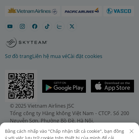
Sơ đồ trang
Liên hệ mua vé
Cài đặt cookies
© 2025 Vietnam Airlines JSC
Tổng công ty Hàng không Việt Nam - CTCP. Số 200
Nguyễn Sơn, Phường Bồ Đề, Hà Nội.
Điện thoại: (+84-24) 38272289. Fax: (+84-24)
Bằng cách nhấp vào "Chấp nhận tất cả cookie", bạn đồng
38722375
ý với việc lưu trữ cookie trên thiết bị của mình để cải