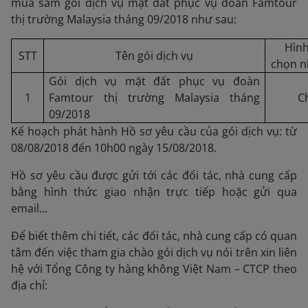
mua sắm gói dịch vụ mặt đất phục vụ đoàn Famtour
thị trường Malaysia tháng 09/2018 như sau:
Hình
STT
Tên gói dịch vụ
chọn n
Gói dịch vụ mặt đất phục vụ đoàn
1
Famtour thị trường Malaysia tháng
C
09/2018
Kế hoạch phát hành Hồ sơ yêu cầu của gói dịch vụ: từ
08/08/2018 đến 10h00 ngày 15/08/2018.
Hồ sơ yêu cầu được gửi tới các đối tác, nhà cung cấp
bằng hình thức giao nhận trực tiếp hoặc gửi qua
email…
Để biết thêm chi tiết, các đối tác, nhà cung cấp có quan
tâm đến việc tham gia chào gói dịch vụ nói trên xin liên
hệ với Tổng Công ty hàng không Việt Nam – CTCP theo
địa chỉ: