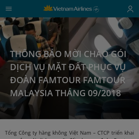
THÔNG BÁO MỜI CHÀO GÓI
DỊCH VỤ MẶT ĐẤT PHỤC VỤ
ĐOÀN FAMTOUR FAMTOUR
MALAYSIA THÁNG 09/2018
Tổng Công ty hàng không Việt Nam – CTCP triển khai