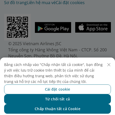
Sơ đồ trang
Liên hệ mua vé
Cài đặt cookies
© 2025 Vietnam Airlines JSC
Tổng công ty Hàng không Việt Nam - CTCP. Số 200
Nguyễn Sơn, Phường Bồ Đề, Hà Nội.
Điện thoại: (+84-24) 38272289. Fax: (+84-24)
Bằng cách nhấp vào "Chấp nhận tất cả cookie", bạn đồng
38722375
ý với việc lưu trữ cookie trên thiết bị của mình để cải
Giấy chứng nhận đăng ký doanh nghiệp, mã số
thiện điều hướng trang web, phân tích việc sử dụng
doanh nghiệp 0100107518, đăng ký lần đầu ngày
trang và hỗ trợ các nỗ lực tiếp thị của chúng tôi.
30/6/2010, đăng ký thay đổi lần thứ 10 ngày
Cài đặt cookie
24/7/2025, cấp bởi Sở Tài chính Thành phố Hà Nội.
Từ chối tất cả
Chat với NEO
Chấp thuận tất cả Cookie