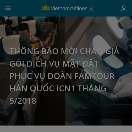
THÔNG BÁO MỜI CHÀO GIÁ
GÓI DỊCH VỤ MẶT ĐẤT
PHỤC VỤ ĐOÀN FAMTOUR
HÀN QUỐC ICN1 THÁNG
5/2018