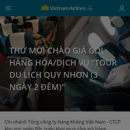
THƯ MỜI CHÀO GIÁ GÓI
HÀNG HÓA/DỊCH VỤ “TOUR
DU LỊCH QUY NHƠN (3
NGÀY 2 ĐÊM)"
Chi nhánh Tổng công ty Hàng Không Việt Nam - CTCP
khu vực miền Bắc triển khai mua sắm gói hàng