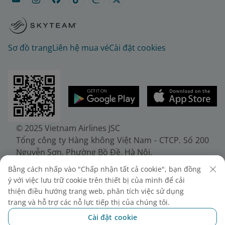
Sơ đồ trang
Liên hệ mua vé
Cài đặt cookies
© 2025 Vietnam Airlines JSC
Tổng công ty Hàng không Việt Nam - CTCP. Số 200
Nguyễn Sơn, Phường Bồ Đề, Hà Nội.
Điện thoại: (+84-24) 38272289. Fax: (+84-24)
Bằng cách nhấp vào "Chấp nhận tất cả cookie", bạn đồng
38722375
ý với việc lưu trữ cookie trên thiết bị của mình để cải
Giấy chứng nhận đăng ký doanh nghiệp, mã số
thiện điều hướng trang web, phân tích việc sử dụng
doanh nghiệp 0100107518, đăng ký lần đầu ngày
trang và hỗ trợ các nỗ lực tiếp thị của chúng tôi.
30/6/2010, đăng ký thay đổi lần thứ 10 ngày
Cài đặt cookie
24/7/2025, cấp bởi Sở Tài chính Thành phố Hà Nội.