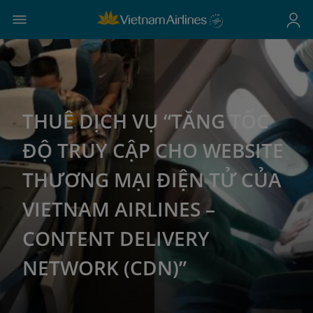
THUÊ DỊCH VỤ “TĂNG TỐC
ĐỘ TRUY CẬP CHO WEBSITE
THƯƠNG MẠI ĐIỆN TỬ CỦA
VIETNAM AIRLINES –
CONTENT DELIVERY
NETWORK (CDN)”