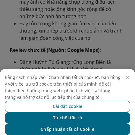
máy ảnh có khả năng chụp trong điều kiện
thiếu sáng hoặc ống kính góc rộng để có
những bức ảnh ấn tượng hơn.
Hãy tôn trọng không gian làm việc của tiểu
thương, xin phép trước khi chụp ảnh và tránh
làm gián đoạn công việc của họ.
Review thực tế (Nguồn: Google Maps):
Đặng Huỳnh Tú Giang: “Chợ Long Biên là
chứng nhân lịch sử và là di tích đẹp.”
Đỗ Thu Hương: “Tôi đã chụp được một bức
Bằng cách nhấp vào "Chấp nhận tất cả cookie", bạn đồng
ảnh của chợ về đêm thật bình dị và đẹp.”
ý với việc lưu trữ cookie trên thiết bị của mình để cải
thiện điều hướng trang web, phân tích việc sử dụng
trang và hỗ trợ các nỗ lực tiếp thị của chúng tôi.
Cài đặt cookie
Từ chối tất cả
Chat với NEO
Chấp thuận tất cả Cookie