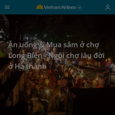
Ăn uống & Mua sắm ở chợ
Long Biên - Ngôi chợ lâu đời
ở Hà thành