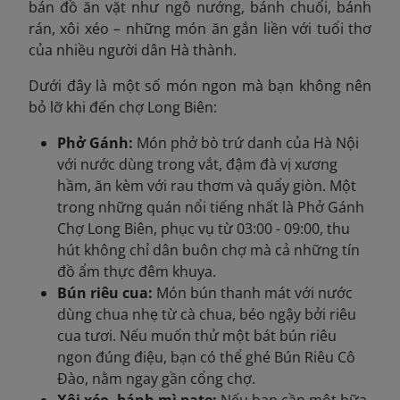
bán đồ ăn vặt như ngô nướng, bánh chuối, bánh
rán, xôi xéo – những món ăn gắn liền với tuổi thơ
của nhiều người dân Hà thành.
Dưới đây là một số món ngon mà bạn không nên
bỏ lỡ khi đến chợ Long Biên:
Phở Gánh:
Món phở bò trứ danh của Hà Nội
với nước dùng trong vắt, đậm đà vị xương
hầm, ăn kèm với rau thơm và quẩy giòn. Một
trong những quán nổi tiếng nhất là Phở Gánh
Chợ Long Biên, phục vụ từ 03:00 - 09:00, thu
hút không chỉ dân buôn chợ mà cả những tín
đồ ẩm thực đêm khuya.
Bún riêu cua:
Món bún thanh mát với nước
dùng chua nhẹ từ cà chua, béo ngậy bởi riêu
cua tươi. Nếu muốn thử một bát bún riêu
ngon đúng điệu, bạn có thể ghé Bún Riêu Cô
Đào, nằm ngay gần cổng chợ.