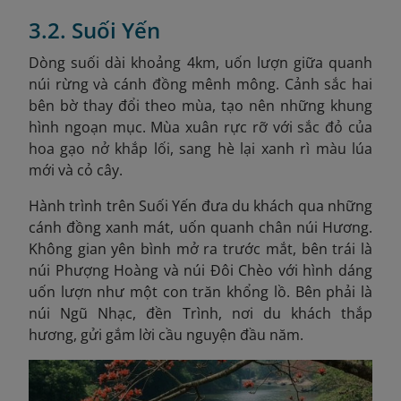
3.2. Suối Yến
D
òng suối dài khoảng 4km, uốn lượn giữa quanh
núi rừng và cánh đồng mênh mông. Cảnh sắc hai
bên bờ thay đổi theo mùa, tạo nên những khung
hình ngoạn mục. Mùa xuân rực rỡ với sắc đỏ của
hoa gạo nở khắp lối, sang hè lại xanh rì màu lúa
mới và cỏ cây.
Hành trình trên Suối Yến đưa du khách qua những
cánh đồng xanh mát, uốn quanh chân núi Hương.
Không gian yên bình mở ra trước mắt, bên trái là
núi Phượng Hoàng và núi Đôi Chèo với hình dáng
uốn lượn như một con trăn khổng lồ. Bên phải là
núi Ngũ Nhạc, đền Trình, nơi du khách thắp
hương, gửi gắm lời cầu nguyện đầu năm.