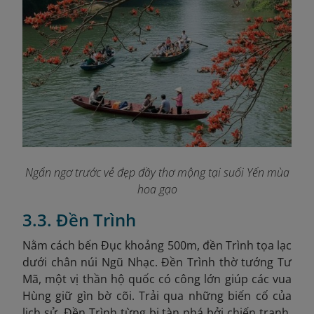
Ngẩn ngơ trước vẻ đẹp đầy thơ mộng tại suối Yến mùa
hoa gạo
3.3. Đền Trình
Nằm cách bến Đục khoảng 500m, đền Trình tọa lạc
dưới chân núi Ngũ Nhạc. Đền Trình thờ tướng Tư
Mã, một vị thần hộ quốc có công lớn giúp các vua
Hùng giữ gìn bờ cõi. Trải qua những biến cố của
lịch sử, Đền Trình từng bị tàn phá bởi chiến tranh.