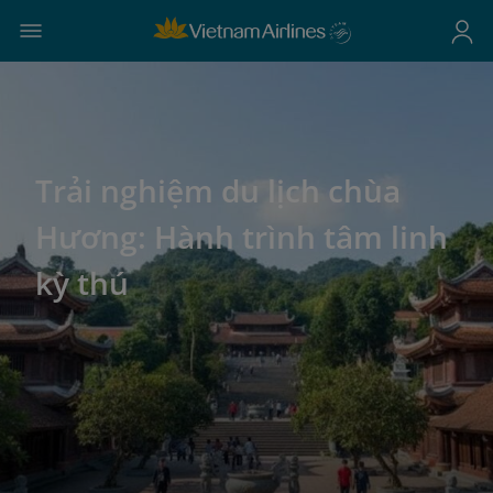
Trải nghiệm du lịch chùa
Hương: Hành trình tâm linh
kỳ thú