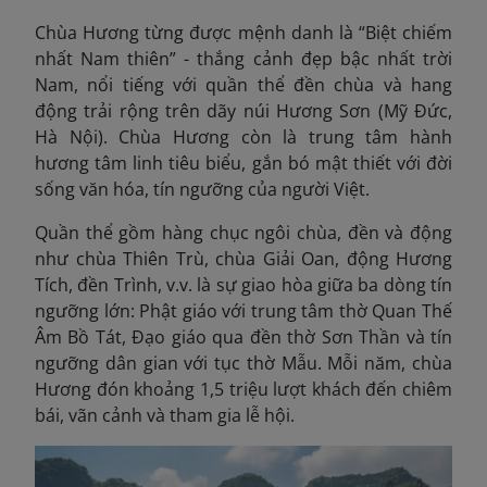
Chùa Hương từng được mệnh danh là “Biệt chiếm
nhất Nam thiên” - thắng cảnh đẹp bậc nhất trời
Nam, nổi tiếng với quần thể đền chùa và hang
động trải rộng trên dãy núi Hương Sơn (Mỹ Đức,
Hà Nội). Chùa Hương còn là trung tâm hành
hương tâm linh tiêu biểu, gắn bó mật thiết với đời
sống văn hóa, tín ngưỡng của người Việt.
Quần thể gồm hàng chục ngôi chùa, đền và động
như chùa Thiên Trù, chùa Giải Oan, động Hương
Tích, đền Trình, v.v. là sự giao hòa giữa ba dòng tín
ngưỡng lớn: Phật giáo với trung tâm thờ Quan Thế
Âm Bồ Tát, Đạo giáo qua đền thờ Sơn Thần và tín
ngưỡng dân gian với tục thờ Mẫu. Mỗi năm, chùa
Hương đón
khoảng 1,5 triệu lượt khách đến chiêm
bái, vãn cảnh và tham gia lễ hội.