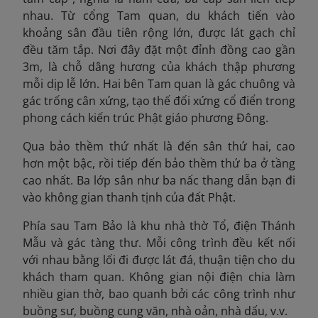
nhau. Từ cổng Tam quan, du khách tiến vào
khoảng sân đầu tiên rộng lớn, được lát gạch chỉ
đều tăm tắp. Nơi đây đặt một đỉnh đồng cao gần
3m, là chỗ dâng hương của khách thập phương
mỗi dịp lễ lớn. Hai bên Tam quan là gác chuông và
gác trống cân xứng, tạo thế đối xứng cổ điển trong
phong cách kiến trúc Phật giáo phương Đông.
Qua bảo thềm thứ nhất là đến sân thứ hai, cao
hơn một bậc, rồi tiếp đến bảo thềm thứ ba ở tầng
cao nhất. Ba lớp sân như ba nấc thang dẫn bạn đi
vào không gian thanh tịnh của đất Phật.
Phía sau Tam Bảo là khu nhà thờ Tổ, điện Thánh
Mẫu và gác tàng thư. Mỗi công trình đều kết nối
với nhau bằng lối đi được lát đá, thuận tiện cho du
khách tham quan. Không gian nội điện chia làm
nhiều gian thờ, bao quanh bởi các công trình như
buồng sư, buồng cung văn, nhà oản, nhà dấu, v.v.