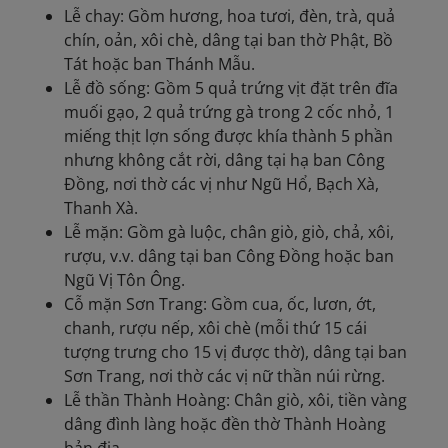
Lễ chay: Gồm hương, hoa tươi, đèn, trà, quả
chín, oản, xôi chè, dâng tại ban thờ Phật, Bồ
Tát hoặc ban Thánh Mẫu.
Lễ đồ sống: Gồm 5 quả trứng vịt đặt trên đĩa
muối gạo, 2 quả trứng gà trong 2 cốc nhỏ, 1
miếng thịt lợn sống được khía thành 5 phần
nhưng không cắt rời, dâng tại hạ ban Công
Đồng, nơi thờ các vị như Ngũ Hổ, Bạch Xà,
Thanh Xà.
Lễ mặn: Gồm gà luộc, chân giò, giò, chả, xôi,
rượu, v.v. dâng tại ban Công Đồng hoặc ban
Ngũ Vị Tôn Ông.
Cỗ mặn Sơn Trang: Gồm cua, ốc, lươn, ớt,
chanh, rượu nếp, xôi chè (mỗi thứ 15 cái
tượng trưng cho 15 vị được thờ), dâng tại ban
Sơn Trang, nơi thờ các vị nữ thần núi rừng.
Lễ thần Thành Hoàng: Chân giò, xôi, tiền vàng
dâng đình làng hoặc đền thờ Thành Hoàng