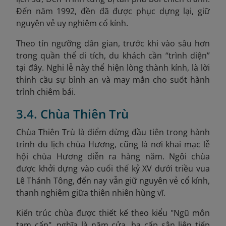
Đến năm 1992, đền đã được phục dựng lại, giữ
nguyên vẻ uy nghiêm cổ kính.
Theo tín ngưỡng dân gian, trước khi vào sâu hơn
trong quần thể di tích, du khách cần “trình diện”
tại đây. Nghi lễ này thể hiện lòng thành kính, là lời
thỉnh cầu sự bình an và may mắn cho suốt hành
trình chiêm bái.
3.4. Chùa Thiên Trù
C
hùa Thiên Trù là điểm dừng đầu tiên trong hành
trình du lịch chùa Hương, cũng là nơi khai mạc lễ
hội chùa Hương diễn ra hàng năm. Ngôi chùa
được khởi dựng vào cuối thế kỷ XV dưới triều vua
Lê Thánh Tông, đến nay vẫn giữ nguyên vẻ cổ kính,
thanh nghiêm giữa thiên nhiên hùng vĩ.
Kiến trúc chùa được thiết kế theo kiểu "Ngũ môn
tam cấp", nghĩa là năm cửa, ba cấp sân liên tiếp