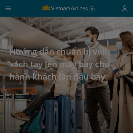
Hướng dẫn chuẩn bị vali
xách tay lên máy bay cho
hành khách lần đầu bay