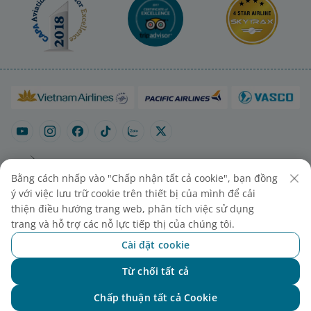
Bằng cách nhấp vào "Chấp nhận tất cả cookie", bạn đồng
ý với việc lưu trữ cookie trên thiết bị của mình để cải
Sơ đồ trang
Liên hệ mua vé
Cài đặt cookies
thiện điều hướng trang web, phân tích việc sử dụng
trang và hỗ trợ các nỗ lực tiếp thị của chúng tôi.
Cài đặt cookie
Từ chối tất cả
Chat với NEO
Chấp thuận tất cả Cookie
© 2025 Vietnam Airlines JSC