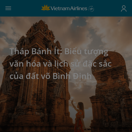
Tháp Bánh Ít: Biểu tượng
văn hóa và lịch sử đặc sắc
của đất võ Bình Định