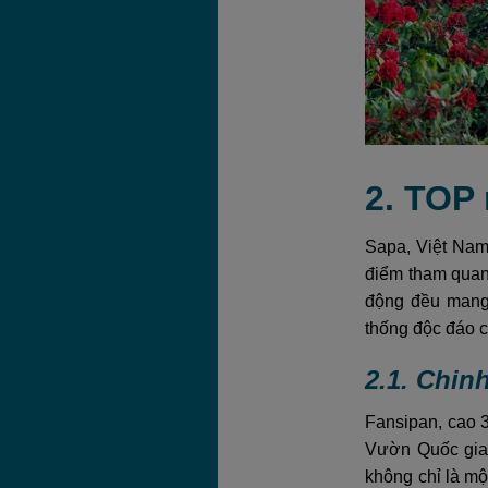
2. TOP
Sapa, Việt Nam 
điểm tham quan 
động đều mang
thống độc đáo 
2.1. Chi
Fansipan, cao 3
Vườn Quốc gia 
không chỉ là mộ