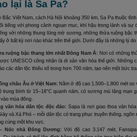
ao lại là Sa Pa?
 Bắc Việt Nam, cách Hà Nội khoảng 350 km, Sa Pa thuộc tỉnh L
ổi tiếng với phong cảnh ngoạn mục, khí hậu trong lành và sự
iếng với những thung lũng mờ sương, những thửa ruộng bậc tha
hấy ở bất kỳ nơi nào khác trên thế giới. Dưới đây là những lý do
a ruộng bậc thang lớn nhất Đông Nam Á:
Nơi có những th
được UNESCO công nhận là di sản văn hóa thế giới. Những cản
o các dân tộc thiểu số trong hơn 700 năm, tạo nên một bức tra
iống châu Âu ở Việt Nam:
Nằm ở độ cao 1.500–1.800 mét so 
độ trung bình từ 15–18°C quanh năm, có sương mù lãng mạn g
i vào mùa đông.
g văn hóa dân tộc độc đáo:
Sapa là nơi giao thoa văn hóa
iáy và Xá Phó – mỗi dân tộc có trang phục truyền thống, ngôn 
ng cùng một khu vực.
 – Nóc nhà Đông Dương:
Với độ cao 3.147 mét, Fansipa