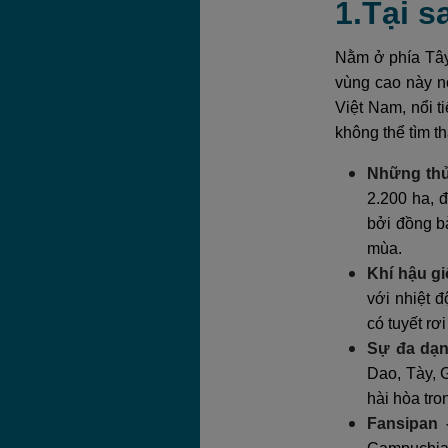
1.Tại s
Nằm ở phía Tây
vùng cao này n
Việt Nam, nổi t
không thể tìm t
Những thử
2.200 ha, 
bởi đồng bà
mùa.
Khí hậu g
với nhiệt 
có tuyết rơ
Sự đa dạn
Dao, Tày, G
hài hòa tro
Fansipan