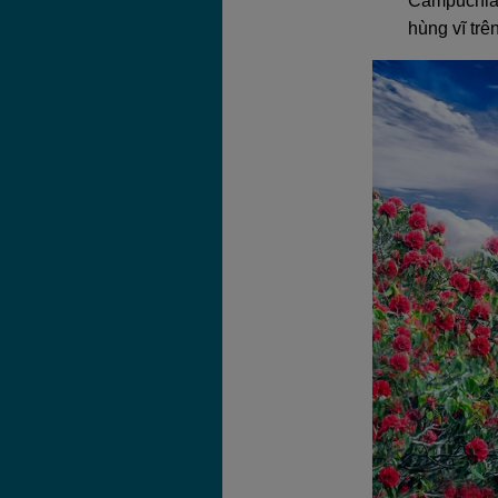
Campuchia.
hùng vĩ trê