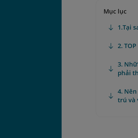
Mục lục
1.Tại s
2. TOP
3. Nhữ
phải t
4. Nên
trú và 