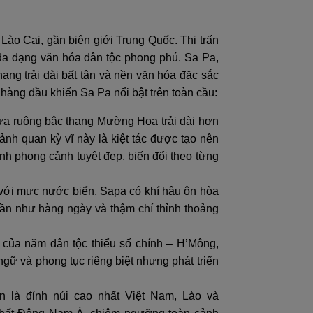
ào Cai, gần biên giới Trung Quốc. Thị trấn
 đa dạng văn hóa dân tộc phong phú. Sa Pa,
ng trải dài bất tận và nền văn hóa đặc sắc
 hàng đầu khiến Sa Pa nổi bật trên toàn cầu:
ửa ruộng bậc thang Mường Hoa trải dài hơn
h quan kỳ vĩ này là kiệt tác được tạo nên
nh phong cảnh tuyệt đẹp, biến đổi theo từng
với mực nước biển, Sapa có khí hậu ôn hòa
ần như hàng ngày và thậm chí thỉnh thoảng
 của năm dân tộc thiểu số chính – H’Mông,
ngữ và phong tục riêng biệt nhưng phát triển
n là đỉnh núi cao nhất Việt Nam, Lào và