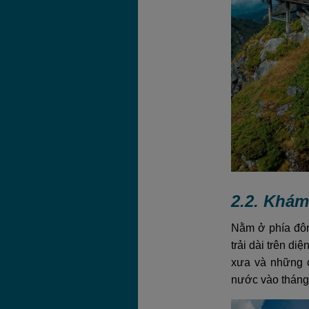
2.2. Khá
Nằm ở phía đôn
trải dài trên d
xưa và những c
nước vào tháng 