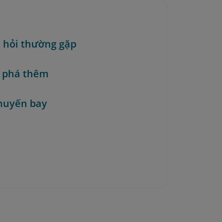
u hỏi thường gặp
 phá thêm
huyến bay