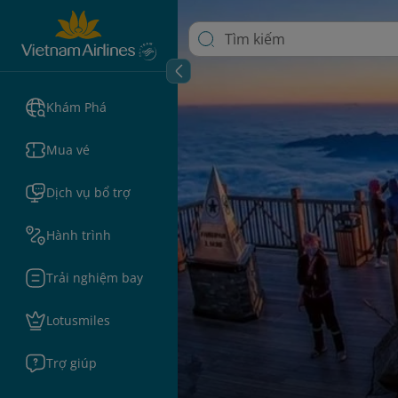
Khám Phá
Mua vé
Dịch vụ bổ trợ
Hành trình
Trải nghiệm bay
Lotusmiles
Trợ giúp