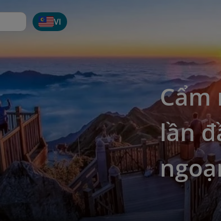
VI
Cẩm 
lần đ
ngoạ