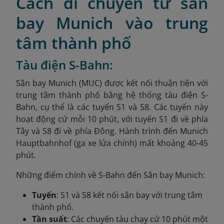
Cách di chuyển từ sân
bay Munich vào trung
tâm thành phố
Tàu điện S-Bahn:
Sân bay Munich (MUC) được kết nối thuận tiện với
trung tâm thành phố bằng hệ thống tàu điện S-
Bahn, cụ thể là các tuyến S1 và S8. Các tuyến này
hoạt động cứ mỗi 10 phút, với tuyến S1 đi về phía
Tây và S8 đi về phía Đông. Hành trình đến Munich
Hauptbahnhof (ga xe lửa chính) mất khoảng 40-45
phút.
Những điểm chính về S-Bahn đến Sân bay Munich:
Tuyến
: S1 và S8 kết nối sân bay với trung tâm
thành phố.
Tần suất
: Các chuyến tàu chạy cứ 10 phút một