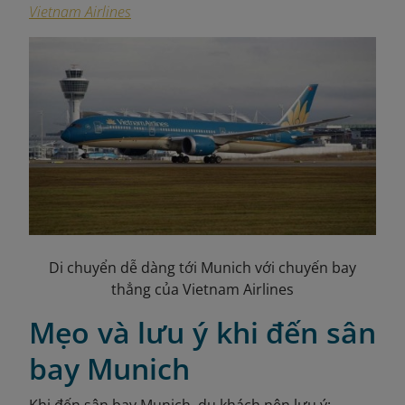
Vietnam Airlines
Di chuyển dễ dàng tới Munich với chuyến bay
thẳng của Vietnam Airline
s
Mẹo và lưu ý khi đến sân
bay Munich