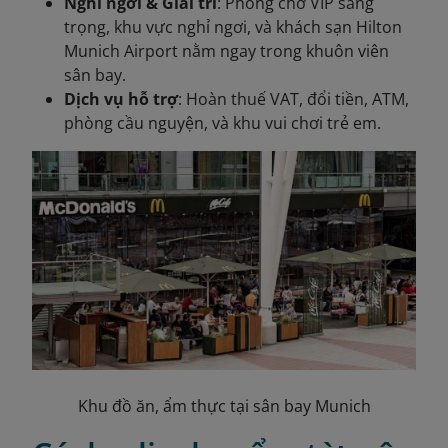
Nghỉ ngơi & Giải trí
: Phòng chờ VIP sang
trọng, khu vực nghỉ ngơi, và khách sạn Hilton
Munich Airport nằm ngay trong khuôn viên
sân bay.
Dịch vụ hỗ trợ
: Hoàn thuế VAT, đổi tiền, ATM,
phòng cầu nguyện, và khu vui chơi trẻ em.
Khu đồ ăn, ẩm thực tại sân bay Munich