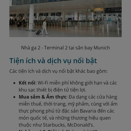
Nhà ga 2 - Terminal 2 tại sân bay Munich
Tiện ích và dịch vụ nổi bật
Các tiện ích và dịch vụ nổi bật khác bao gồm:
Kết nối
: Wi-Fi miễn phí không giới hạn và các
khu sạc thiết bị điện tử tiện lợi.
Mua sắm & Ẩm thực
: Đa dạng các cửa hàng
miễn thuế, thời trang, mỹ phẩm, cùng với ẩm
thực phong phú từ đặc sản Bavaria đến các
món quốc tế, và những thương hiệu quen
thuộc như Starbucks, McDonald’s.