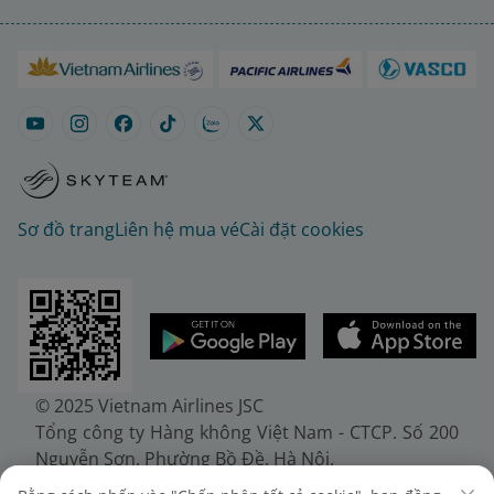
Sơ đồ trang
Liên hệ mua vé
Cài đặt cookies
© 2025 Vietnam Airlines JSC
Tổng công ty Hàng không Việt Nam - CTCP. Số 200
Nguyễn Sơn, Phường Bồ Đề, Hà Nội.
Điện thoại: (+84-24) 38272289. Fax: (+84-24)