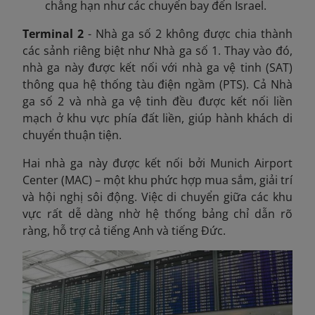
chẳng hạn như các chuyến bay đến Israel.
Terminal 2
- Nhà ga số 2 không được chia thành
các sảnh riêng biệt như Nhà ga số 1. Thay vào đó,
nhà ga này được kết nối với nhà ga vệ tinh (SAT)
thông qua hệ thống tàu điện ngầm (PTS). Cả Nhà
ga số 2 và nhà ga vệ tinh đều được kết nối liền
mạch ở khu vực phía đất liền, giúp hành khách di
chuyển thuận tiện.
Hai nhà ga này được kết nối bởi Munich Airport
Center (MAC) – một khu phức hợp mua sắm, giải trí
và hội nghị sôi động. Việc di chuyển giữa các khu
vực rất dễ dàng nhờ hệ thống bảng chỉ dẫn rõ
ràng, hỗ trợ cả tiếng Anh và tiếng Đức.