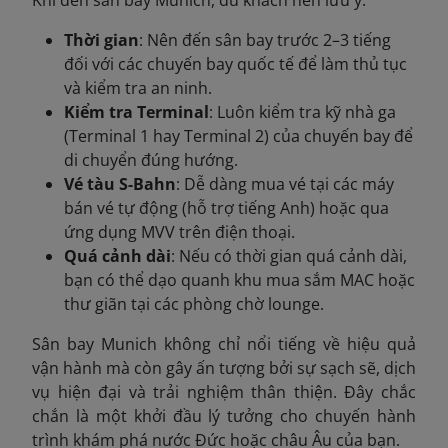
Khi đến sân bay Munich, du khách nên lưu ý:
Thời gian
: Nên đến sân bay trước 2–3 tiếng
đối với các chuyến bay quốc tế để làm thủ tục
và kiểm tra an ninh.
Kiểm tra Terminal
: Luôn kiểm tra kỹ nhà ga
(Terminal 1 hay Terminal 2) của chuyến bay để
di chuyển đúng hướng.
Vé tàu S-Bahn
: Dễ dàng mua vé tại các máy
bán vé tự động (hỗ trợ tiếng Anh) hoặc qua
ứng dụng MVV trên điện thoại.
Quá cảnh dài
: Nếu có thời gian quá cảnh dài,
bạn có thể dạo quanh khu mua sắm MAC hoặc
thư giãn tại các phòng chờ lounge.
Sân bay Munich không chỉ nổi tiếng về hiệu quả
vận hành mà còn gây ấn tượng bởi sự sạch sẽ, dịch
vụ hiện đại và trải nghiệm thân thiện. Đây chắc
chắn là một khởi đầu lý tưởng cho chuyến hành
trình khám phá nước Đức hoặc châu Âu của bạn.