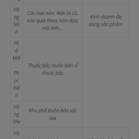
Hà
Các loại nón: Nón lá cũ,
ng
Kinh doanh đa
nón quai thao, nón dứa,
Nó
dạng sản phẩm
mũ lính,...
n
Ph
ố
Mới
,
Thuốc bắc, buôn bán sỉ
Ph
thuốc bắc
úc
Kiế
n
Hà
Khu phố buôn bán vải
ng
lụa
The
Hà