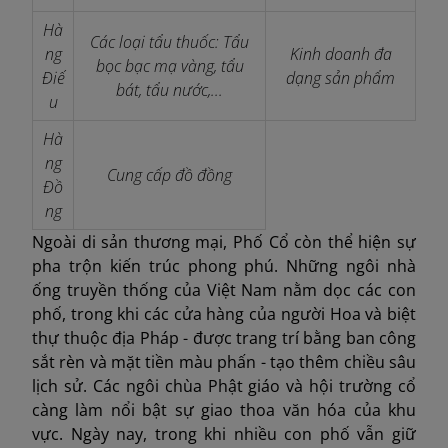
Hà
Các loại tẩu thuốc: Tẩu
ng
Kinh doanh đa
bọc bạc mạ vàng, tẩu
Điế
dạng sản phẩm
bát, tẩu nước,...
u
Hà
ng
Cung cấp đồ đồng
Đồ
ng
Ngoài di sản thương mại, Phố Cổ còn thể hiện sự
pha trộn kiến ​​trúc phong phú. Những ngôi nhà
ống truyền thống của Việt Nam nằm dọc các con
phố, trong khi các cửa hàng của người Hoa và biệt
thự thuộc địa Pháp - được trang trí bằng ban công
sắt rèn và mặt tiền màu phấn - tạo thêm chiều sâu
lịch sử. Các ngôi chùa Phật giáo và hội trường cổ
càng làm nổi bật sự giao thoa văn hóa của khu
vực. Ngày nay, trong khi nhiều con phố vẫn giữ