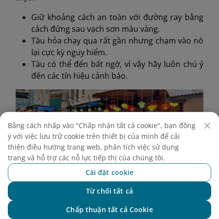
Giữ khoảng cách an toàn với đường ray bằng
cách đứng sau vạch sơn màu vàng.
Tàu hỏa chạy qua rất gần nhưng chạm vào nó
lại cực kỳ nguy hiểm.
Tàu có thể đến bất ngờ, vì vậy hãy luôn chú ý
đến các tín hiệu cảnh báo.
Bằng cách nhấp vào "Chấp nhận tất cả cookie", bạn đồng
ý với việc lưu trữ cookie trên thiết bị của mình để cải
thiện điều hướng trang web, phân tích việc sử dụng
trang và hỗ trợ các nỗ lực tiếp thị của chúng tôi.
Cài đặt cookie
Từ chối tất cả
Chat với NEO
Chấp thuận tất cả Cookie