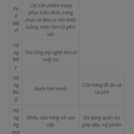
Các sản phẩm trang
Ph
phục triều đình, trang
ố
phục và đạo cụ sân khấu
Mã
tuồng, chèo làm từ gấm
Vĩ
vóc
Hà
ng
Thủ công mỹ nghệ làm từ
Mâ
mây tre
y
Hà
ng
Cửa hàng đồ ăn và
Buôn bán muối
Mu
cà phê
ối
Hà
ng
Nhiều cửa hàng vải cao
Đa dạng quần áo,
Ng
cấp
giày dép, mỹ phẩm
ang