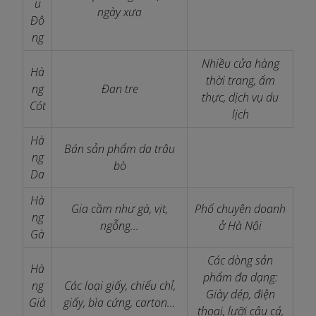
u
ngày xưa
Đô
ng
Nhiều cửa hàng
Hà
thời trang, ẩm
ng
Đan tre
thực, dịch vụ du
Cót
lịch
Hà
Bán sản phẩm da trâu
ng
bò
Da
Hà
Gia cầm như gà, vịt,
Phố chuyên doanh
ng
ngỗng...
ở Hà Nội
Gà
Các dòng sản
Hà
phẩm đa dạng:
ng
Các loại giấy, chiếu chỉ,
Giày dép, điện
Già
giấy, bìa cứng, carton...
thoại, lưỡi câu cá,