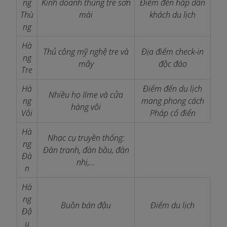
ng
Kinh doanh thùng tre sơn
Điểm đến hấp dẫn
Thù
mài
khách du lịch
ng
Hà
Thủ công mỹ nghệ tre và
Địa điểm check-in
ng
mây
độc đáo
Tre
Hà
Điểm đến du lịch
Nhiều họ Ilme và cửa
ng
mang phong cách
hàng vôi
Vôi
Pháp cổ điển
Hà
Nhạc cụ truyền thống:
ng
Đàn tranh, đàn bầu, đàn
Đà
nhị,...
n
Hà
ng
Buôn bán đậu
Điểm du lịch
Đậ
u