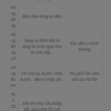
Hà
ng
Bán chăn bông và đệm
Bô
ng
Hà
ng
Dụng cụ đánh bắt cá
Khu dân cư bình
Bô
sông và nước ngọt như
thường
ng
lờ, lưới, bẫy...
Lờ
Hà
ng
Các loại túi, buồm, chiếu
Khu phố Tàu sầm
Bu
buồm... đan từ mây, cói...
uất của Hà Nội
ồm
Ph
ố
Đặt tên theo cầu Đông
Cầ
bắc qua sông Tô Lịch