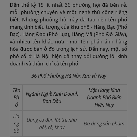
Đến thế kỷ 15, ít nhất 36 phường hội đã bén rễ,
mỗi phường chuyên về một nghề thủ công riêng
biệt. Những phường hội này đã tạo nên tên phố
mang tính biểu tượng của khu phố - Hàng Bạc (Phố
Bạc), Hàng Đào (Phố Lụa), Hàng Mã (Phố Đồ Giấy),
và nhiều tên khác nữa - mỗi tên phản ánh hàng
hóa được bán ở đó trong lịch sử. Đến nay, một số
phố cổ ở Hà Nội hiện đã thay đổi đường lối kinh
doanh và thậm chí cả tên phố.
36 Phố Phường Hà Nội: Xưa và Nay
Tên
Mặt Hàng Kinh
Ngành Nghề Kinh Doanh
Ph
Doanh Phổ Biến
Ban Đầu
ố
Hiện Nay
Hà
Dụng cụ đan lát tre như
ng
Đa dạng sản phẩm
nồi, rổ, khay
Bồ