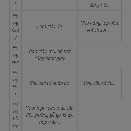
y
đồng hồ...
Hà
ng
Nhà hàng, tạp hóa,
Làm giày da
Già
khách sạn,...
y
Hà
Bán giày, mũ, đồ thờ
ng
cúng bằng giấy
Hai
Hà
ng
Các loại tủ quần áo
Vali, cặp sách,...
Hò
m
Hà
Hoành phi sơn mài, câu
ng
đối, giường gỗ gụ, khay,
Kh
hộp trầu...
ay