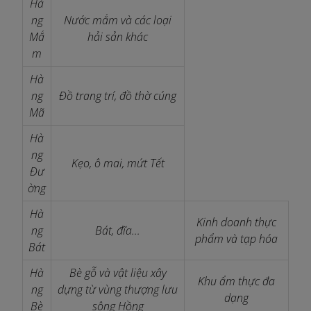
Hà
ng
Nước mắm và các loại
Mắ
hải sản khác
m
Hà
ng
Đồ trang trí, đồ thờ cúng
Mã
Hà
ng
Kẹo, ô mai, mứt Tết
Đư
ờng
Hà
Kinh doanh thực
ng
Bát, đĩa...
phẩm và tạp hóa
Bát
Hà
Bè gỗ và vật liệu xây
Khu ẩm thực đa
ng
dựng từ vùng thượng lưu
dạng
Bè
sông Hồng