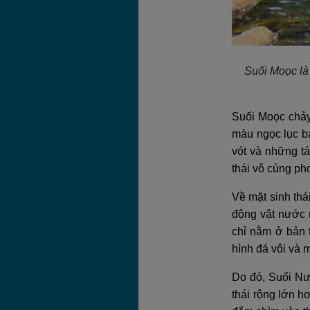
Suối Moọc là
Suối Moọc chảy
màu ngọc lục bả
vót và những t
thái vô cùng ph
Về mặt sinh thá
động vật nước n
chỉ nằm ở bản 
hình đá vôi và 
Do đó, Suối Nướ
thái rộng lớn h