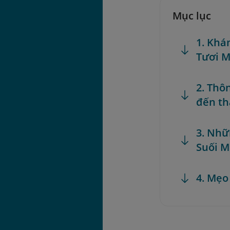
Mục lục
1. Khá
Tươi M
2. Thô
đến t
3. Nhữ
Suối 
4. Mẹo