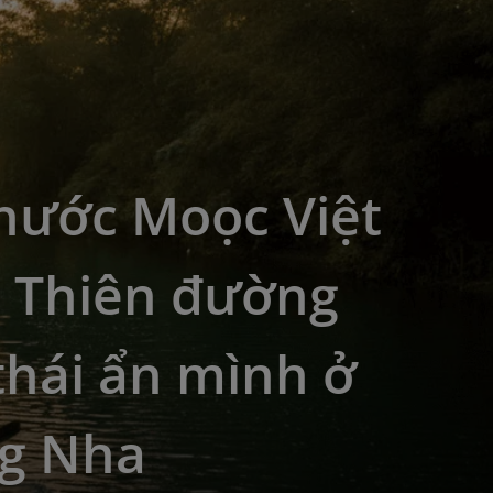
nước Moọc Việt
 Thiên đường
thái ẩn mình ở
g Nha