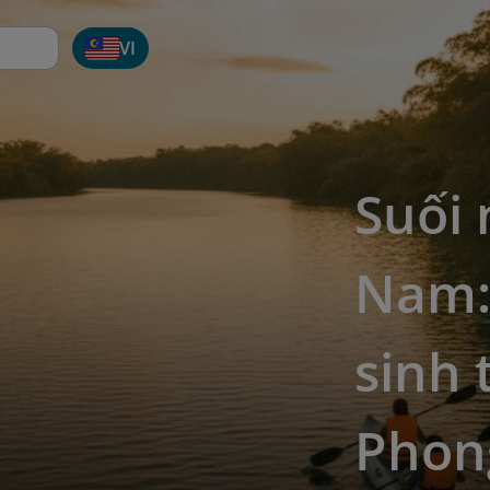
VI
Suối 
Nam:
sinh 
Phon