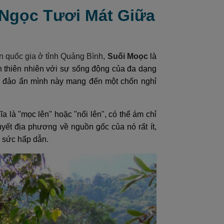
 Ngọc Tươi Mát Giữa
 quốc gia ở tỉnh Quảng Bình,
Suối Moọc
là
n thiên nhiên với sự sống động của đa dạng
ốc đảo ẩn mình này mang đến một chốn nghỉ
là "mọc lên" hoặc "nổi lên", có thể ám chỉ
yết địa phương về nguồn gốc của nó rất ít,
 sức hấp dẫn.