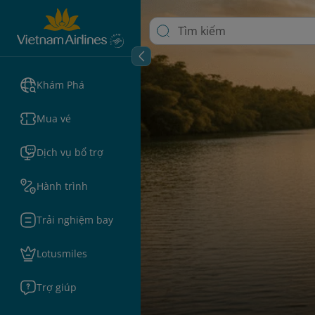
Khám Phá
Mua vé
Dịch vụ bổ trợ
Hành trình
Trải nghiệm bay
Lotusmiles
Trợ giúp