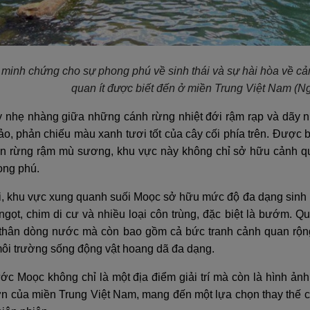
 minh chứng cho sự phong phú về sinh thái và sự hài hòa về c
quan ít được biết đến ở miền Trung Việt Nam
(Ng
 nhẹ nhàng giữa những cánh rừng nhiệt đới rậm rạp và dãy nú
o, phản chiếu màu xanh tươi tốt của cây cối phía trên. Được 
án rừng rậm mù sương, khu vực này không chỉ sở hữu cảnh 
ong phú.
i, khu vực xung quanh suối Moọc sở hữu mức độ đa dạng sinh h
gọt, chim di cư và nhiều loại côn trùng, đặc biệt là bướm. Q
thân dòng nước mà còn bao gồm cả bức tranh cảnh quan rộng
môi trường sống động vật hoang dã đa dạng.
c Moọc không chỉ là một địa điểm giải trí mà còn là hình ảnh
ơn của miền Trung Việt Nam, mang đến một lựa chọn thay thế c