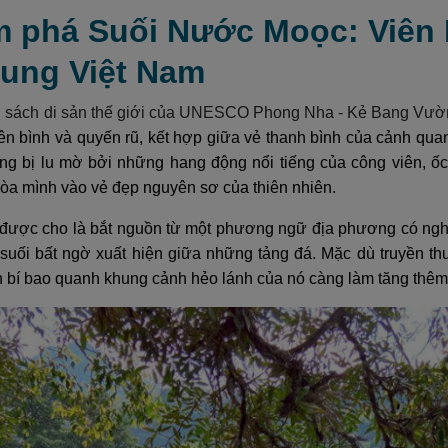
m phá Suối Nước Moọc: Viên
rung Việt Nam
 sách di sản thế giới của UNESCO Phong Nha - Kẻ Bang Vườn
ên bình và quyến rũ, kết hợp giữa vẻ thanh bình của cảnh qua
ng bị lu mờ bởi những hang động nổi tiếng của công viên, 
hòa mình vào vẻ đẹp nguyên sơ của thiên nhiên.
được cho là bắt nguồn từ một phương ngữ địa phương có nghĩa 
suối bất ngờ xuất hiện giữa những tảng đá. Mặc dù truyền thu
 bí bao quanh khung cảnh hẻo lánh của nó càng làm tăng thêm