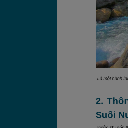
Là một hành la
2. Thô
Suối N
Trước khi đến t