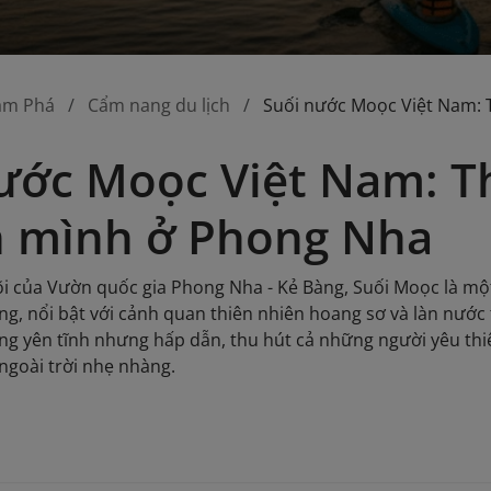
ám Phá
Cẩm nang du lịch
Suối nước Moọc Việt Nam: 
ước Moọc Việt Nam: T
n mình ở Phong Nha
i của Vườn quốc gia Phong Nha - Kẻ Bàng, Suối Moọc là một
ọng, nổi bật với cảnh quan thiên nhiên hoang sơ và làn nướ
g yên tĩnh nhưng hấp dẫn, thu hút cả những người yêu th
ngoài trời nhẹ nhàng.