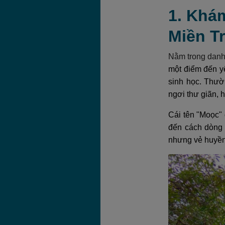
1. Khá
Miền T
Nằm trong danh
một điểm đến y
sinh học. Thườ
ngơi thư giãn, 
Cái tên "Moọc" 
đến cách dòng 
nhưng vẻ huyền