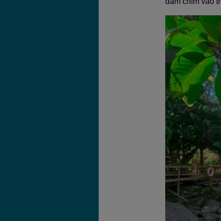
đắm chìm vào th