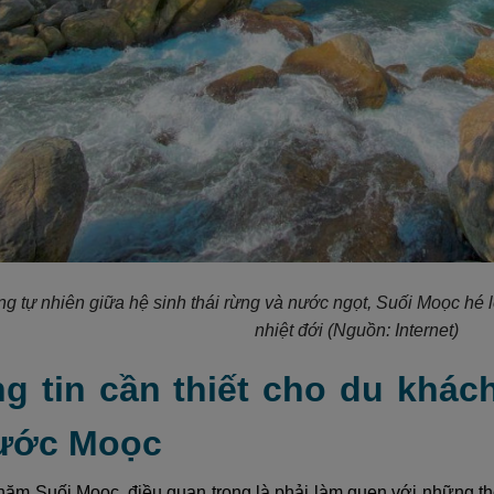
ng tự nhiên giữa hệ sinh thái rừng và nước ngọt, Suối Moọc hé
nhiệt đới
(Nguồn: Internet)
ng tin cần thiết cho du khác
ước Moọc
hăm Suối Moọc, điều quan trọng là phải làm quen với những thô