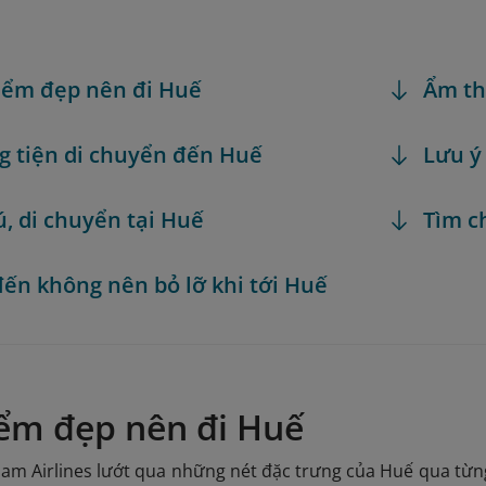
iểm đẹp nên đi Huế
Ẩm th
 tiện di chuyển đến Huế
Lưu ý
ú, di chuyển tại Huế
Tìm c
ến không nên bỏ lỡ khi tới Huế
iểm đẹp nên đi Huế
am Airlines lướt qua những nét đặc trưng của Huế qua từn