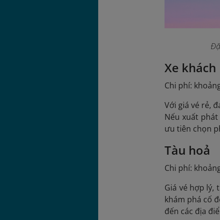
Đặ
Xe khách
Chi phí: khoản
Với giá vé rẻ, 
Nếu xuất phát 
ưu tiên chọn p
Tàu hoả
Chi phí: khoản
Giá vé hợp lý,
khám phá cố đô
đến các địa đ