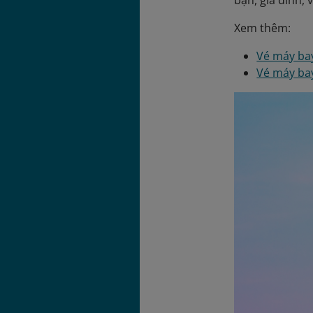
bạn, gia đình, 
Xem thêm:
Vé máy bay
Vé máy ba