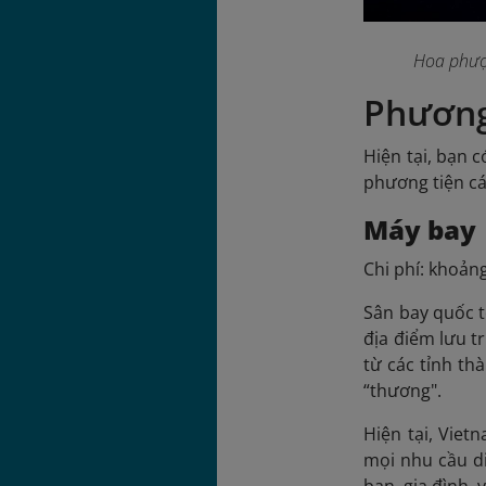
Hoa phượ
Phương
Hiện tại, bạn 
phương tiện cá
Máy bay
Chi phí: khoản
Sân bay quốc t
địa điểm lưu t
từ các tỉnh th
“thương".
Hiện tại, Viet
mọi nhu cầu d