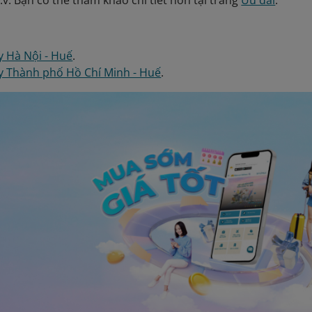
v.v. Bạn có thể tham khảo chi tiết hơn tại trang
Ưu đãi
.
 Hà Nội - Huế
.
y Thành phố Hồ Chí Minh - Huế
.