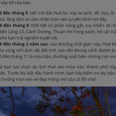
 sắp tới của bạn.
2 đến tháng 5
: tiết trời đất Huế lúc này se lạnh, dễ chịu,
ch sử, lăng tẩm và cảm nhận trọn vẹn sự yên bình nơi đây.
6 đến tháng 8
: thời tiết có phần nắng gắt, tuy nhiên sẽ 
Biển Lăng Cô, Cảnh Dương, Thuận An trong xanh, bờ cát trắ
ho bạn trải nghiệm tuyệt vời.
9 đến tháng 2 năm sau
: vào khoảng thời gian này, Huế 
hòa cùng với cảnh vật đất trời, tạo nên khung cảnh đượm b
0 đến tháng 11 là mùa bão, thường xuất hiện những cơn m
dù bạn lựa chọn du lịch Huế vào mùa nào, thành phố nà
n. Trước khi bắt đầu hành trình, bạn hãy kiểm tra dự báo t
ận hưởng trọn vẹn vẻ đẹp mộng mơ của cố đô nhé!