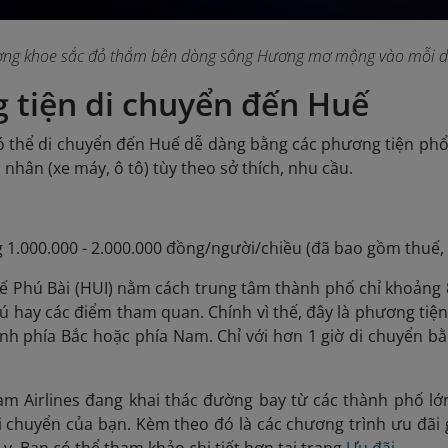
ng khoe sắc đỏ thắm bên dòng sông Hương mơ mộng vào mỗi dịp 
 tiện di chuyển đến Huế
có thể di chuyển đến Huế dễ dàng bằng các phương tiện phổ
 nhân (xe máy, ô tô) tùy theo sở thích, nhu cầu.
g 1.000.000 - 2.000.000 đồng/người/chiều (đã bao gồm thuế, 
ế Phú Bài (HUI) nằm cách trung tâm thành phố chỉ khoảng 
rú hay các điểm tham quan. Chính vì thế, đây là phương tiệ
ành phía Bắc hoặc phía Nam. Chỉ với hơn 1 giờ di chuyển 
nam Airlines đang khai thác đường bay từ các thành phố l
i chuyển của bạn. Kèm theo đó là các chương trình ưu đã