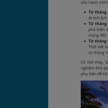
cho hành trình
Từ tháng 
di tích lị
Từ tháng 
phá biển. 
mang đến c
Từ tháng 
Thời tiết 
từ tháng 1
Có thể thấy, 
nghiệm khó quê
phụ kiện để t