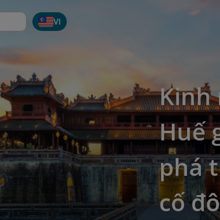
VI
Kinh 
Huế 
phá t
cố đô