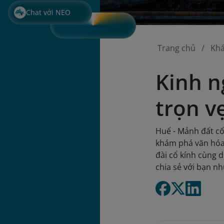
Chat với NEO
Trang chủ
Kh
Kinh n
trọn v
Huế - Mảnh đất cố
khám phá văn hóa 
đài cổ kính cùng 
chia sẻ với bạn n