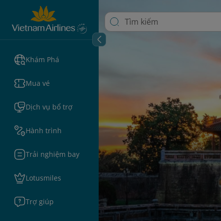
Khám Phá
Mua vé
Dịch vụ bổ trợ
Hành trình
Trải nghiệm bay
Lotusmiles
Trợ giúp