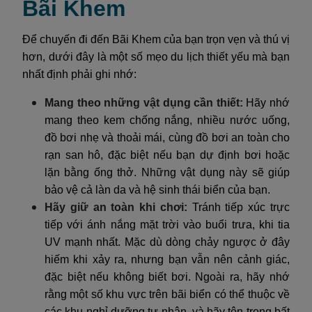
Bãi Khem
Để chuyến đi đến Bãi Khem của bạn trọn vẹn và thú vị
hơn, dưới đây là một số mẹo du lịch thiết yếu mà bạn
nhất định phải ghi nhớ:
Mang theo những vật dụng cần thiết:
Hãy nhớ
mang theo kem chống nắng, nhiều nước uống,
đồ bơi nhẹ và thoải mái, cùng đồ bơi an toàn cho
rạn san hô, đặc biệt nếu bạn dự định bơi hoặc
lặn bằng ống thở. Những vật dụng này sẽ giúp
bảo vệ cả làn da và hệ sinh thái biển của bạn.
Hãy giữ an toàn khi chơi:
Tránh tiếp xúc trực
tiếp với ánh nắng mặt trời vào buổi trưa, khi tia
UV mạnh nhất. Mặc dù dòng chảy ngược ở đây
hiếm khi xảy ra, nhưng bạn vẫn nên cảnh giác,
đặc biệt nếu không biết bơi. Ngoài ra, hãy nhớ
rằng một số khu vực trên bãi biển có thể thuộc về
các khu nghỉ dưỡng tư nhân, và hãy tôn trọng bất