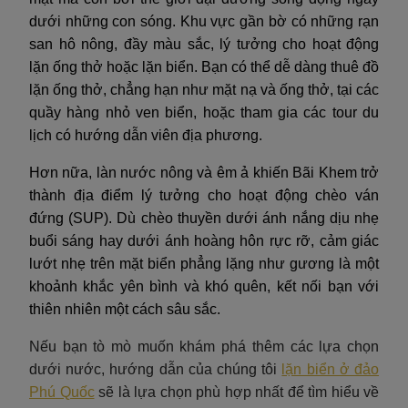
dưới những con sóng. Khu vực gần bờ có những rạn
san hô nông, đầy màu sắc, lý tưởng cho hoạt động
lặn ống thở hoặc lặn biển. Bạn có thể dễ dàng thuê đồ
lặn ống thở, chẳng hạn như mặt nạ và ống thở, tại các
quầy hàng nhỏ ven biển, hoặc tham gia các tour du
lịch có hướng dẫn viên địa phương.
Hơn nữa, làn nước nông và êm ả khiến Bãi Khem trở
thành địa điểm lý tưởng cho hoạt động chèo ván
đứng (SUP). Dù chèo thuyền dưới ánh nắng dịu nhẹ
buổi sáng hay dưới ánh hoàng hôn rực rỡ, cảm giác
lướt nhẹ trên mặt biển phẳng lặng như gương là một
khoảnh khắc yên bình và khó quên, kết nối bạn với
thiên nhiên một cách sâu sắc.
Nếu bạn tò mò muốn khám phá thêm các lựa chọn
dưới nước, hướng dẫn của chúng tôi
lặn biển ở đảo
Phú Quốc
sẽ là lựa chọn phù hợp nhất để tìm hiểu về