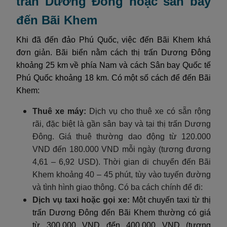
trấn Dương Đông hoặc sân bay
đến Bãi Khem
Khi đã đến đảo Phú Quốc, việc đến Bãi Khem khá
đơn giản. Bãi biển nằm cách thị trấn Dương Đông
khoảng 25 km về phía Nam và cách Sân bay Quốc tế
Phú Quốc khoảng 18 km. Có một số cách để đến Bãi
Khem:
Thuê xe máy:
Dịch vụ cho thuê xe có sẵn rộng
rãi, đặc biệt là gần sân bay và tại thị trấn Dương
Đông. Giá thuê thường dao động từ 120.000
VND đến 180.000 VND mỗi ngày (tương đương
4,61 – 6,92 USD). Thời gian di chuyển đến Bãi
Khem khoảng 40 – 45 phút, tùy vào tuyến đường
và tình hình giao thông. Có ba cách chính để đi:
Dịch vụ taxi hoặc gọi xe:
Một chuyến taxi từ thị
trấn Dương Đông đến Bãi Khem thường có giá
từ 300.000 VND đến 400.000 VND (tương