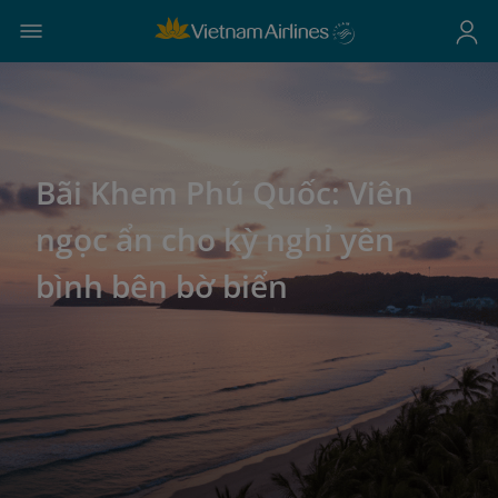
Bãi Khem Phú Quốc: Viên
ngọc ẩn cho kỳ nghỉ yên
bình bên bờ biển