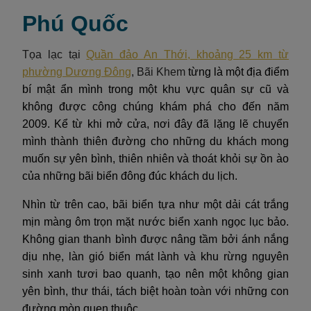
Phú Quốc
Tọa lạc tại
Quần đảo An Thới, khoảng
25 km
từ
phường Dương Đông
, Bãi Khem
từng là một địa điểm
bí mật ẩn mình trong một khu vực quân sự cũ và
không được công chúng khám phá cho đến năm
2009. Kể từ khi mở cửa, nơi đây đã lặng lẽ chuyển
mình thành thiên đường cho những du khách mong
muốn sự yên bình, thiên nhiên và thoát khỏi sự ồn ào
của những bãi biển đông đúc khách du lịch.
Nhìn từ trên cao, bãi biển tựa như một dải cát trắng
mịn màng ôm trọn mặt nước biển xanh ngọc lục bảo.
Không gian thanh bình được nâng tầm bởi ánh nắng
dịu nhẹ, làn gió biển mát lành và khu rừng nguyên
sinh xanh tươi bao quanh, tạo nên một không gian
yên bình, thư thái, tách biệt hoàn toàn với những con
đường mòn quen thuộc.