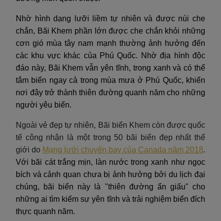
Nhờ hình dạng lưỡi liềm tự nhiên và được núi che
chắn, Bãi Khem phần lớn được che chắn khỏi những
cơn gió mùa tây nam mạnh thường ảnh hưởng đến
các khu vực khác của Phú Quốc. Nhờ địa hình độc
đáo này, Bãi Khem vẫn yên tĩnh, trong xanh và có thể
tắm biển ngay cả trong mùa mưa ở Phú Quốc, khiến
nơi đây trở thành thiên đường quanh năm cho những
người yêu biển.
Ngoài vẻ đẹp tự nhiên, Bãi biển Khem còn được quốc
tế công nhận là một trong 50 bãi biển đẹp nhất thế
giới do
Mạng lưới chuyến bay của Canada năm 2018
.
Với bãi cát trắng mịn, làn nước trong xanh như ngọc
bích và cảnh quan chưa bị ảnh hưởng bởi du lịch đại
chúng, bãi biển này là "thiên đường ẩn giấu" cho
những ai tìm kiếm sự yên tĩnh và trải nghiệm biển đích
thực quanh năm.