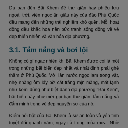
Dù bạn đến Bãi Khem để thư giãn hay phiêu lưu
ngoài trời, viên ngọc ẩn giấu này của đảo Phú Quốc
đều mang đến những trải nghiệm khó quên. Mỗi hoạt
động đều khắc họa nên bức tranh sống động về vẻ
đẹp thiên nhiên và văn hóa địa phương.
3.1. Tắm nắng và bơi lội
Không có gì ngạc nhiên khi Bãi Khem được coi là một
trong những bãi biển đẹp nhất và nhất định phải ghé
thăm ở Phú Quốc. Với làn nước ngọc lam trong vắt,
nhẹ nhàng ôm lấy bờ cát trắng mịn màng, mát lạnh
như kem, đúng như biệt danh địa phương "Bãi Kem",
bãi biển này như mời gọi bạn thư giãn, tắm nắng và
đắm mình trong vẻ đẹp nguyên sơ của nó.
Điểm nổi bật của Bãi Khem là sự an toàn và yên tĩnh
tuyệt đối quanh năm, ngay cả trong mùa mưa. Nhờ