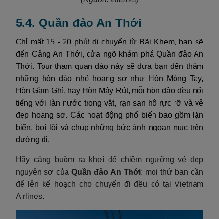
5.4. Quần đảo An Thới
Chỉ mất 15 - 20 phút di chuyển từ Bãi Khem, bạn sẽ
đến Cảng An Thới, cửa ngõ khám phá Quần đảo An
Thới. Tour tham quan đảo này sẽ đưa bạn đến thăm
những hòn đảo nhỏ hoang sơ như Hòn Móng Tay,
Hòn Gầm Ghì, hay Hòn Mây Rút, mỗi hòn đảo đều nổi
tiếng với làn nước trong vắt, rạn san hô rực rỡ và vẻ
đẹp hoang sơ. Các hoạt động phổ biến bao gồm lặn
biển, bơi lội và chụp những bức ảnh ngoạn mục trên
đường đi.
Hãy căng buồm ra khơi để chiêm ngưỡng vẻ đẹp
nguyên sơ của
Quần đảo An Thới
; mọi thứ bạn cần
để lên kế hoạch cho chuyến đi đều có tại Vietnam
Airlines.