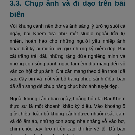
3.3. Chụp ảnh và đi dạo trên bãi
biển
Với khung cảnh nên thơ và ánh sáng lý tưởng suốt cả
ngày, bãi Khem tựa như một studio ngoài trời tự
nhiên, hoàn hảo cho những người yêu nhiếp ảnh
hoặc bất kỳ ai muốn lưu giữ những kỷ niệm đẹp. Bãi
cát trắng trải dài, những rặng dừa nghiêng mình và
những con sóng xanh ngọc lam êm dịu mang đến vô
vàn cơ hội chụp ảnh. Chỉ cần mang theo điện thoại đã
sạc đầy pin và một vài bộ trang phục sành điệu, bạn
đã sẵn sàng để chụp hàng chục bức ảnh tuyệt đẹp.
Ngoài khung cảnh ban ngày, hoàng hôn tại Bãi Khem
thực sự là một khoảnh khắc kỳ diệu. Vào khoảng 5
giờ chiều, toàn bộ khung cảnh được nhuộm sắc cam
và đỏ ấm áp, những con sóng nhẹ nhàng vỗ vào bờ,
chim chóc bay lượn trên cao khi trở về tổ. Dù bạn