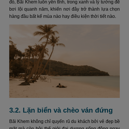
đó, Bãi Khem luôn yên tĩnh, trong xanh và lý tưởng để
bơi lội quanh năm, khiến nơi đây trở thành lựa chọn
hàng đầu bất kể mùa nào hay điều kiện thời tiết nào.
3.2. Lặn biển và chèo ván đứng
Bãi Khem không chỉ quyến rũ du khách bởi vẻ đẹp bề
mặt mà còn bởi thế giới đại dương sống động ngay