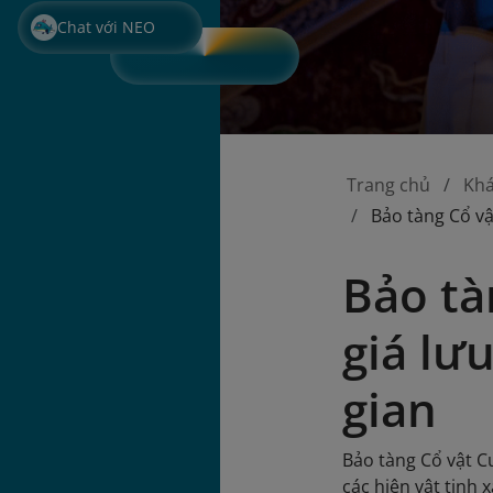
Chat với NEO
Trang chủ
Kh
Bảo tàng Cổ vậ
Bảo tà
giá lư
gian
Bảo tàng Cổ vật C
các hiện vật tinh