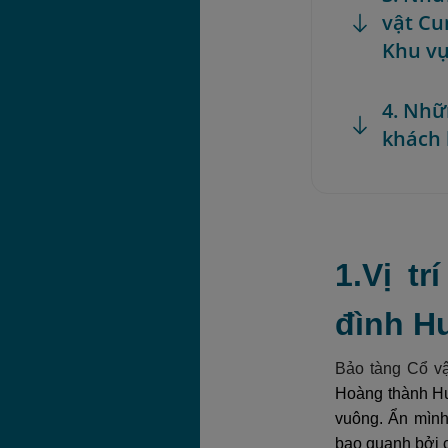
vật Cu
Khu vự
4. Nhữ
khách 
1.Vị t
đình H
Bảo tàng Cổ v
Hoàng thành Huế
vuông. Ẩn mình
bao quanh bởi c