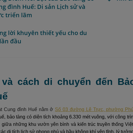
ng đình Huế: Di sản Lịch sử và
c triển lãm
ng lời khuyên thiết yếu cho du
lần đầu
rí và cách di chuyển đến B
uế
ật Cung đình Huế nằm ở
Số 03 đường Lê Trực, phường Phú
, bảo tàng có diện tích khoảng 6.330 mét vuông, với công trì
 giữa những khu vườn yên bình và kiến trúc truyền thống Việt
ác di tích lịch sử phong phú và bầu không khí yên tĩnh, lý tưởn