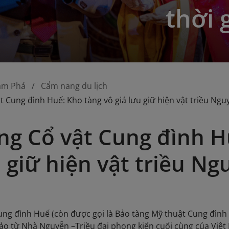
thời 
ám Phá
Cẩm nang du lịch
t Cung đình Huế: Kho tàng vô giá lưu giữ hiện vật triều Ngu
ng Cổ vật Cung đình H
u giữ hiện vật triều N
ung đình Huế (còn được gọi là Bảo tàng Mỹ thuật Cung đình H
 xảo từ Nhà Nguyễn –Triều đại phong kiến cuối cùng của Vi