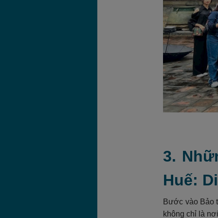
3. Nhữ
Huế: Di
Bước vào Bảo t
không chỉ là nơ