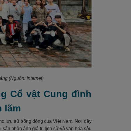
 tàng
(Nguồn: Internet)
ng Cổ vật Cung đình
n lãm
o lưu trữ sống động của Việt Nam. Nơi đây
i sản phản ánh giá trị lịch sử và văn hóa sâu