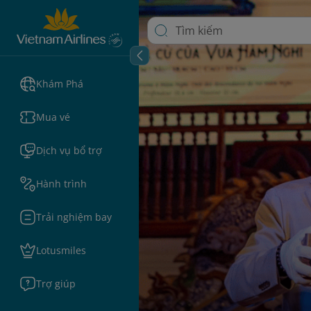
Khám Phá
Mua vé
Dịch vụ bổ trợ
Hành trình
Trải nghiệm bay
Lotusmiles
Trợ giúp