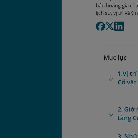
báu hoàng gia ch
lịch sử, vị trí và
Mục lục
1.Vị t
Cổ vật
2. Giờ
tàng C
3. Nhữ