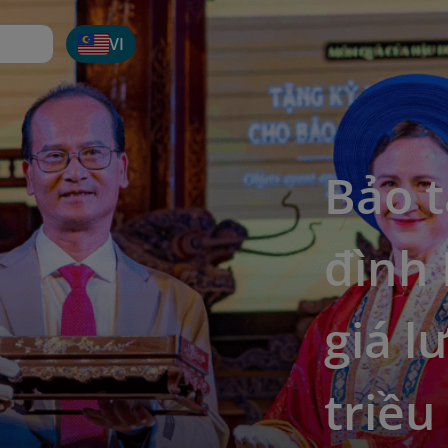
VI
Bảo t
đình 
giá l
triề