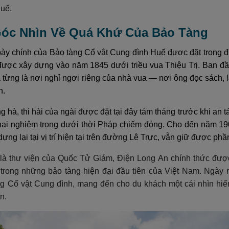
Huế.
 Góc Nhìn Về Quá Khứ Của Bảo Tàng
ày chính của Bảo tàng Cổ vật Cung đình Huế được đặt trong đi
 được xây dựng vào năm 1845 dưới triều vua Thiệu Trị. Ban đ
từng là nơi nghỉ ngơi riêng của nhà vua — nơi ông đọc sách, là
n.
g hà, thi hài của ngài được đặt tại đây tám tháng trước khi an t
hại nghiêm trọng dưới thời Pháp chiếm đóng. Cho đến năm 190
ựng lại tại vị trí hiện tại trên đường Lê Trực, vẫn giữ được phầ
i là thư viện của Quốc Tử Giám, Điện Long An chính thức đư
trong những bảo tàng hiện đại đầu tiên của Việt Nam. Ngày na
ng Cổ vật Cung đình, mang đến cho du khách một cái nhìn hiếm
n.