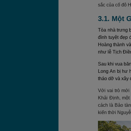
sắc của cố đô 
3.1. Một
Tòa nhà trưng b
đình tuyệt đẹp
Hoàng thành và 
như lễ Tịch Điề
Sau khi vua băn
Long An bị hư 
tháo dỡ và xây d
Với vai trò mớ
Khải Định, một 
cách là Bảo tà
kiến thời Nguyễ