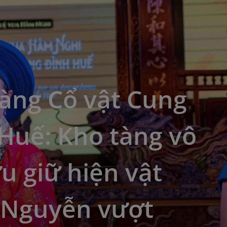
àng Cổ vật Cung
Huế: Kho tàng vô
ưu giữ hiện vật
u Nguyễn vượt