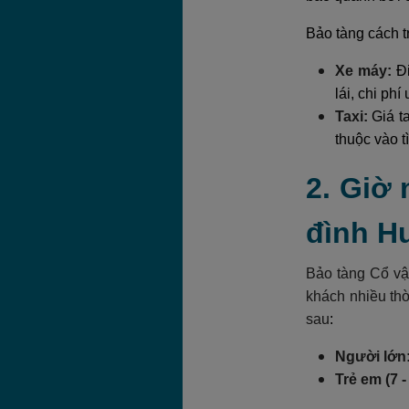
Bảo tàng cách t
Xe máy:
Đ
lái, chi ph
Taxi:
Giá t
thuộc vào t
2. Giờ
đình H
Bảo tàng Cổ vậ
khách nhiều th
sau
:
Người lớn
Trẻ em (7 -