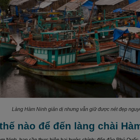
Làng Hàm Ninh giản dị nhưng vẫn giữ được nét đẹp nguyê
 thế nào để đến làng chài Hà
m Ninh, bạn cần thực hiện hai bước chính: đến đảo Phú Quốc, 