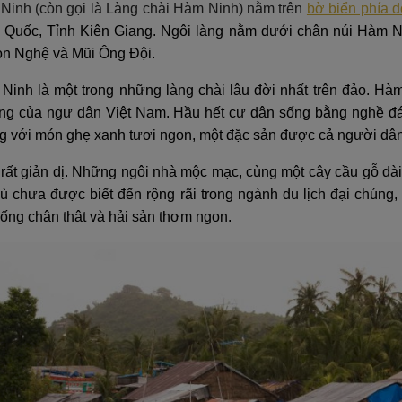
Ninh (còn gọi là Làng chài Hàm Ninh) nằm trên
bờ biển phía 
Quốc, Tỉnh Kiên Giang. Ngôi làng nằm dưới chân núi Hàm N
òn Nghệ và Mũi Ông Đội.
Ninh là một trong những làng chài lâu đời nhất trên đảo. Hàm
ống của ngư dân Việt Nam. Hầu hết cư dân sống bằng nghề đán
ếng với món ghẹ xanh tươi ngon, một đặc sản được cả người dân
 rất giản dị. Những ngôi nhà mộc mạc, cùng một cây cầu gỗ dà
ù chưa được biết đến rộng rãi trong ngành du lịch đại chúng,
sống chân thật và hải sản thơm ngon.