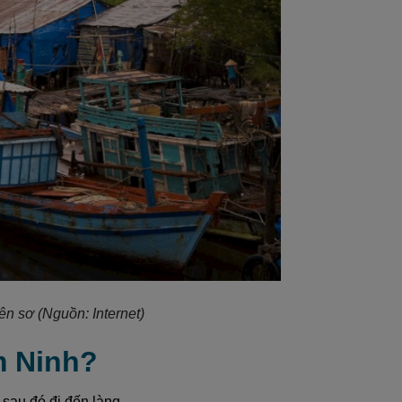
n sơ (Nguồn: Internet)
m Ninh?
sau đó đi đến làng.