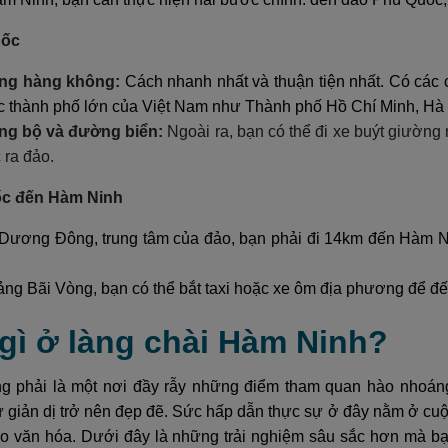
uốc
ng hàng không:
Cách nhanh nhất và thuận tiện nhất. Có các
c thành phố lớn của Việt Nam như Thành phố Hồ Chí Minh, Hà
g bộ và đường biển:
Ngoài ra, bạn có thể đi xe buýt giườn
 ra đảo.
ốc đến Hàm Ninh
n Dương Đông, trung tâm của đảo, bạn phải đi 14km đến Hàm Ni
ng Bãi Vòng, bạn có thể bắt taxi hoặc xe ôm địa phương để đ
 gì ở làng chài Hàm Ninh?
 phải là một nơi đầy rẫy những điểm tham quan hào nhoáng
 giản dị trở nên đẹp đẽ. Sức hấp dẫn thực sự ở đây nằm ở cuộ
o văn hóa. Dưới đây là những trải nghiệm sâu sắc hơn mà bạn