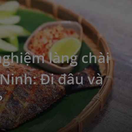
nghiệm làng chài
Ninh: Đi đâu và
?