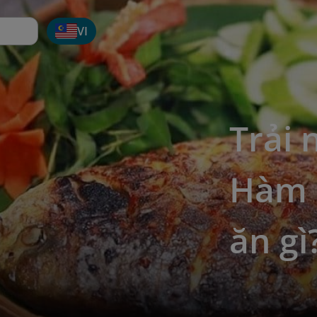
VI
Trải 
Hàm 
ăn gì