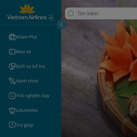
Khám Phá
Mua vé
Dịch vụ bổ trợ
Hành trình
Trải nghiệm bay
Lotusmiles
Trợ giúp