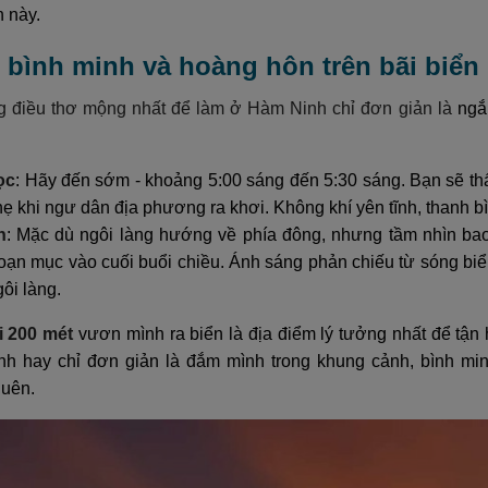
 này.
 bình minh và hoàng hôn trên bãi biển
g điều thơ mộng nhất để làm ở Hàm Ninh chỉ đơn giản là
ngắ
ọc
: Hãy đến sớm - khoảng 5:00 sáng đến 5:30 sáng. Bạn sẽ th
ẹ khi ngư dân địa phương ra khơi. Không khí yên tĩnh, thanh b
n
: Mặc dù ngôi làng hướng về phía đông, nhưng tầm nhìn ba
goạn mục vào cuối buổi chiều. Ánh sáng phản chiếu từ sóng biể
ôi làng.
i 200 mét
vươn mình ra biển là địa điểm lý tưởng nhất để tậ
nh hay chỉ đơn giản là đắm mình trong khung cảnh, bình mi
quên.