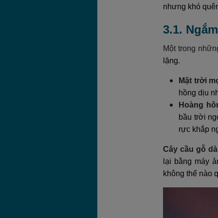
nhưng khó quên
3.1. Ngắm
Một trong nhữn
lặng.
Mặt trời m
hồng dịu nh
Hoàng hô
bầu trời n
rực khắp ng
Cây cầu gỗ dà
lại bằng máy ả
không thể nào 