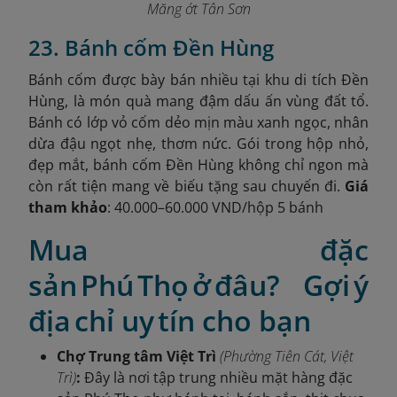
Măng ớt Tân Sơn
23. Bánh cốm Đền Hùng
Bánh cốm được bày bán nhiều tại khu di tích Đền
Hùng, là món quà mang đậm dấu ấn vùng đất tổ.
Bánh có lớp vỏ cốm dẻo mịn màu xanh ngọc, nhân
dừa đậu ngọt nhẹ, thơm nức. Gói trong hộp nhỏ,
đẹp mắt, bánh cốm Đền Hùng không chỉ ngon mà
còn rất tiện mang về biếu tặng sau chuyến đi.
Giá
tham khảo
: 40.000–60.000 VND/hộp 5 bánh
Mua đặc
sản Phú Thọ ở đâu? Gợi ý
địa chỉ uy tín cho bạn
Chợ Trung tâm Việt Trì
(Phường Tiên Cát, Việt
Trì)
:
Đây là nơi tập trung nhiều mặt hàng đặc