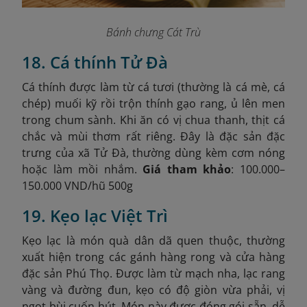
Bánh chưng Cát Trù
18. Cá thính Tử Đà
Cá thính được làm từ cá tươi (thường là cá mè, cá
chép) muối kỹ rồi trộn thính gạo rang, ủ lên men
trong chum sành. Khi ăn có vị chua thanh, thịt cá
chắc và mùi thơm rất riêng. Đây là đặc sản đặc
trưng của xã Tử Đà, thường dùng kèm cơm nóng
hoặc làm mồi nhắm.
Giá tham khảo
: 100.000–
150.000 VND/hũ 500g
19. Kẹo lạc Việt Trì
Kẹo lạc là món quà dân dã quen thuộc, thường
xuất hiện trong các gánh hàng rong và cửa hàng
đặc sản Phú Thọ. Được làm từ mạch nha, lạc rang
vàng và đường đun, kẹo có độ giòn vừa phải, vị
ngọt bùi cuốn hút. Món này được đóng gói sẵn, dễ