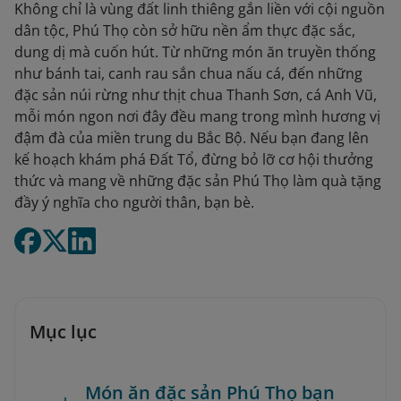
Không chỉ là vùng đất linh thiêng gắn liền với cội nguồn
dân tộc, Phú Thọ còn sở hữu nền ẩm thực đặc sắc,
dung dị mà cuốn hút. Từ những món ăn truyền thống
như bánh tai, canh rau sắn chua nấu cá, đến những
đặc sản núi rừng như thịt chua Thanh Sơn, cá Anh Vũ,
mỗi món ngon nơi đây đều mang trong mình hương vị
đậm đà của miền trung du Bắc Bộ. Nếu bạn đang lên
kế hoạch khám phá Đất Tổ, đừng bỏ lỡ cơ hội thưởng
thức và mang về những đặc sản Phú Thọ làm quà tặng
đầy ý nghĩa cho người thân, bạn bè.
Mục lục
Món ăn đặc sản Phú Thọ bạn