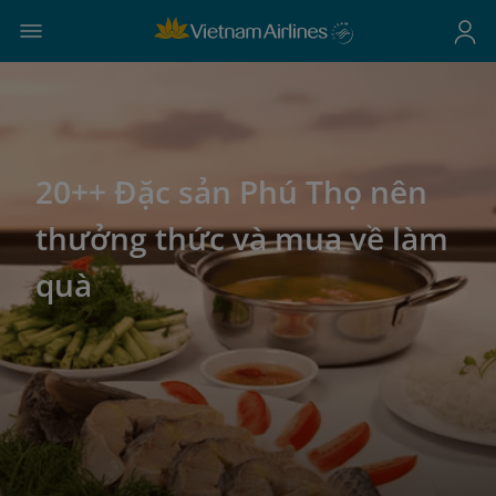
20++ Đặc sản Phú Thọ nên
thưởng thức và mua về làm
quà