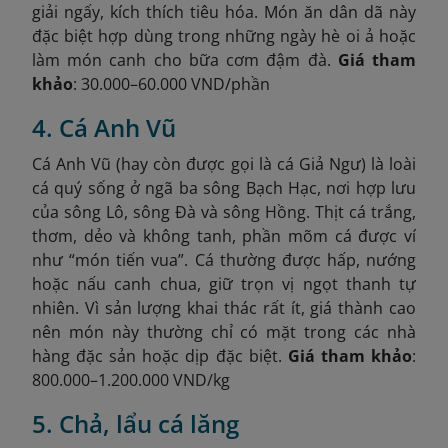
giải ngấy, kích thích tiêu hóa. Món ăn dân dã này
đặc biệt hợp dùng trong những ngày hè oi ả hoặc
làm món canh cho bữa cơm đậm đà.
Giá tham
khảo
: 30.000–60.000 VND/phần
4. Cá Anh Vũ
Cá Anh Vũ (hay còn được gọi là cá Giả Ngư) là loài
cá quý sống ở ngã ba sông Bạch Hạc, nơi hợp lưu
của sông Lô, sông Đà và sông Hồng. Thịt cá trắng,
thơm, dẻo và không tanh, phần mõm cá được ví
như “món tiến vua”. Cá thường được hấp, nướng
hoặc nấu canh chua, giữ trọn vị ngọt thanh tự
nhiên. Vì sản lượng khai thác rất ít, giá thành cao
nên món này thường chỉ có mặt trong các nhà
hàng đặc sản hoặc dịp đặc biệt.
Giá tham khảo
:
800.000–1.200.000 VND/kg
5. Chả, lẩu cá lăng