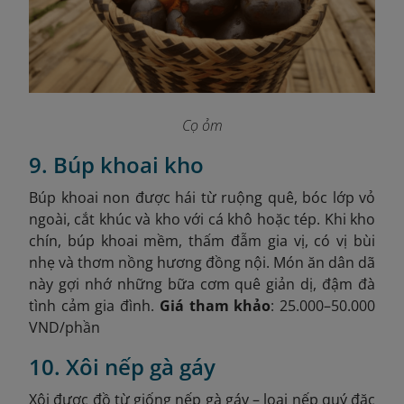
Cọ ỏm
9. Búp khoai kho
Búp khoai non được hái từ ruộng quê, bóc lớp vỏ
ngoài, cắt khúc và kho với cá khô hoặc tép. Khi kho
chín, búp khoai mềm, thấm đẫm gia vị, có vị bùi
nhẹ và thơm nồng hương đồng nội. Món ăn dân dã
này gợi nhớ những bữa cơm quê giản dị, đậm đà
tình cảm gia đình.
Giá tham khảo
: 25.000–50.000
VND/phần
10. Xôi nếp gà gáy
Xôi được đồ từ giống nếp gà gáy – loại nếp quý đặc