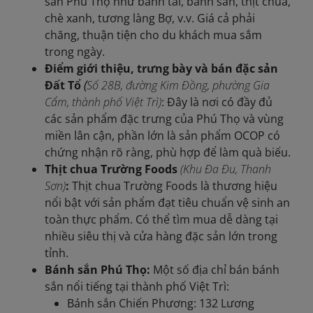
sản Phú Thọ như bánh tai, bánh sắn, thịt chua,
chè xanh, tương làng Bợ, v.v. Giá cả phải
chăng, thuận tiện cho du khách mua sắm
trong ngày.
Điểm giới thiệu, trưng bày và bán đặc sản
Đất Tổ
(
Số 28B, đường Kim Đồng, phường Gia
Cẩm, thành phố Việt Trì)
: Đây là nơi có đầy đủ
các sản phẩm đặc trưng của Phú Thọ và vùng
miền lân cận, phần lớn là sản phẩm OCOP có
chứng nhận rõ ràng, phù hợp để làm quà biếu.
Thịt chua Trường Foods
(Khu Đa Đu, Thanh
Sơn)
:
Thịt chua Trường Foods là thương hiệu
nổi bật với sản phẩm đạt tiêu chuẩn vệ sinh an
toàn thực phẩm. Có thể tìm mua dễ dàng tại
nhiều siêu thị và cửa hàng đặc sản lớn trong
tỉnh.
Bánh sắn Phú Thọ:
Một số địa chỉ bán bánh
sắn nổi tiếng tại thành phố Việt Trì:
Bánh sắn Chiến Phương: 132 Lương