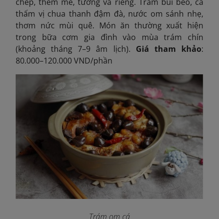
chép, thêm mẻ, tương và riềng. Trám bùi béo, cá
thấm vị chua thanh đậm đà, nước om sánh nhẹ,
thơm nức mùi quê. Món ăn thường xuất hiện
trong bữa cơm gia đình vào mùa trám chín
(khoảng tháng 7–9 âm lịch).
Giá tham khảo
:
80.000–120.000 VND/phần
Trám om cá