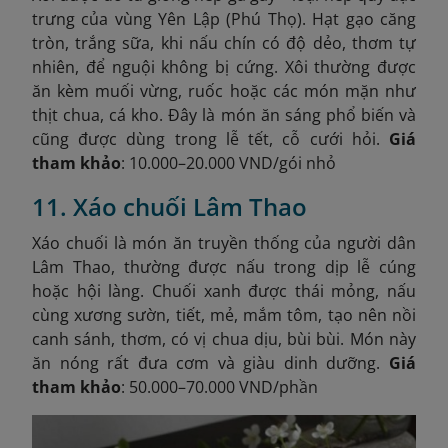
trưng của vùng Yên Lập (Phú Thọ). Hạt gạo căng
tròn, trắng sữa, khi nấu chín có độ dẻo, thơm tự
nhiên, để nguội không bị cứng. Xôi thường được
ăn kèm muối vừng, ruốc hoặc các món mặn như
thịt chua, cá kho. Đây là món ăn sáng phổ biến và
cũng được dùng trong lễ tết, cỗ cưới hỏi.
Giá
tham khảo
: 10.000–20.000 VND/gói nhỏ
11. Xáo chuối Lâm Thao
Xáo chuối là món ăn truyền thống của người dân
Lâm Thao, thường được nấu trong dịp lễ cúng
hoặc hội làng. Chuối xanh được thái mỏng, nấu
cùng xương sườn, tiết, mẻ, mắm tôm, tạo nên nồi
canh sánh, thơm, có vị chua dịu, bùi bùi. Món này
ăn nóng rất đưa cơm và giàu dinh dưỡng.
Giá
tham khảo
: 50.000–70.000 VND/phần