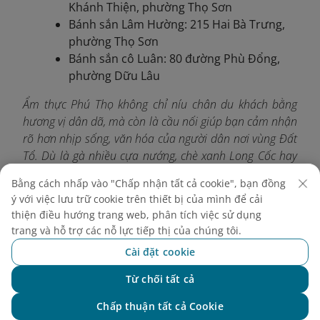
Khánh Thiện, phường Thọ Sơn
Bánh sắn Lâm Hường: 215 Hai Bà Trưng,
phường Thọ Sơn
Bánh sắn cô Luân: 80 đường Phù Đổng,
phường Dữu Lâu
Ẩm thực Phú Thọ không chỉ níu chân du khách bằng
hương vị dân dã, mà còn là cầu nối giúp bạn cảm nhận
rõ hơn nhịp sống, văn hóa của người dân nơi vùng Đất
Tổ. Dù là gà nhiều cựa nướng, chè xanh Long Cốc hay
những món bánh truyền thống, mỗi đặc sản đều mang
Bằng cách nhấp vào "Chấp nhận tất cả cookie", bạn đồng
đậm dấu ấn bản sắc và sự mến khách. Hãy cùng
ý với việc lưu trữ cookie trên thiết bị của mình để cải
Vietnam Airlines
dành thời gian khám phá trọn vẹn ẩm
thiện điều hướng trang web, phân tích việc sử dụng
thực địa phương để chuyến đi của bạn thêm phần trọn
trang và hỗ trợ các nỗ lực tiếp thị của chúng tôi.
vẹn, đáng nhớ.
Cài đặt cookie
Từ chối tất cả
Chat với NEO
Chấp thuận tất cả Cookie