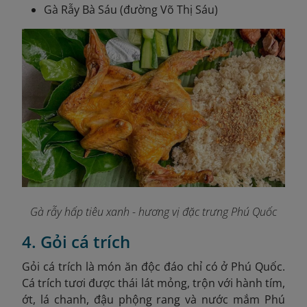
Gà Rẫy Bà Sáu (đường Võ Thị Sáu)
Gà rẫy hấp tiêu xanh - hương vị đặc trưng Phú Quốc
4. Gỏi cá trích
Gỏi cá trích là món ăn độc đáo chỉ có ở Phú Quốc.
Cá trích tươi được thái lát mỏng, trộn với hành tím,
ớt, lá chanh, đậu phộng rang và nước mắm Phú