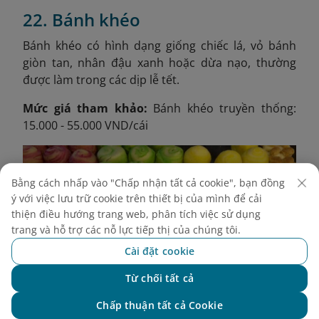
22. Bánh khéo
Bánh khéo có hình dạng giống chiếc lá, vỏ bánh
giòn tan, nhân đậu xanh hoặc dừa nạo, thường
được làm trong các dịp lễ tết.
Mức giá tham khảo:
Bánh khéo truyền thống:
15.000 - 55.000 VND/cái
Bằng cách nhấp vào "Chấp nhận tất cả cookie", bạn đồng
ý với việc lưu trữ cookie trên thiết bị của mình để cải
thiện điều hướng trang web, phân tích việc sử dụng
trang và hỗ trợ các nỗ lực tiếp thị của chúng tôi.
Cài đặt cookie
Từ chối tất cả
Chat với NEO
Chấp thuận tất cả Cookie