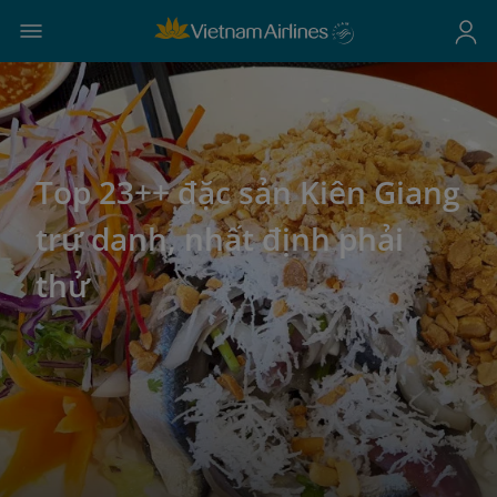
Top 23++ đặc sản Kiên Giang
trứ danh, nhất định phải
thử