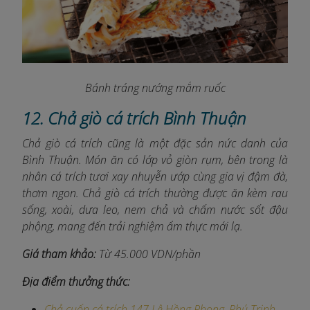
Bánh tráng nướng mắm ruốc
12. Chả giò cá trích Bình Thuận
Chả giò cá trích cũng là một đặc sản nức danh của
Bình Thuận. Món ăn có lớp vỏ giòn rụm, bên trong là
nhân cá trích tươi xay nhuyễn ướp cùng gia vị đậm đà,
thơm ngon. Chả giò cá trích thường được ăn kèm rau
sống, xoài, dưa leo, nem chả và chấm nước sốt đậu
phộng, mang đến trải nghiệm ẩm thực mới lạ.
Giá tham khảo:
Từ 45.000 VDN/phần
Địa điểm thưởng thức:
Chả cuốn cá trích 147 Lê Hồng Phong, Phú Trinh,