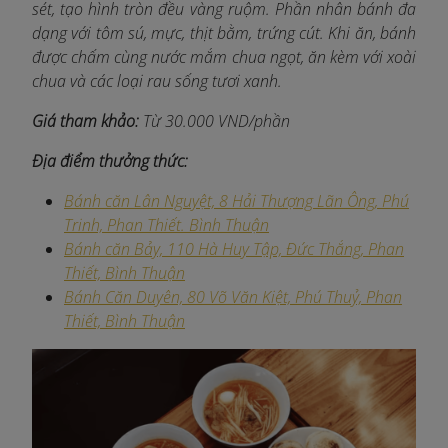
sét, tạo hình tròn đều vàng ruộm. Phần nhân bánh đa
dạng với tôm sú, mực, thịt bằm, trứng cút. Khi ăn, bánh
được chấm cùng nước mắm chua ngọt, ăn kèm với xoài
chua và các loại rau sống tươi xanh.
Giá tham khảo:
Từ 30.000 VND/phần
Địa điểm thưởng thức:
Bánh căn Lân Nguyệt, 8 Hải Thượng Lãn Ông, Phú
Trinh, Phan Thiết. Bình Thuận
Bánh căn Bảy, 110 Hà Huy Tập, Đức Thắng, Phan
Thiết, Bình Thuận
Bánh Căn Duyên, 80 Võ Văn Kiệt, Phú Thuỷ, Phan
Thiết, Bình Thuận