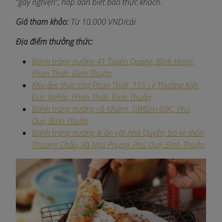
“gây nghiện”, hấp dẫn biết bao thực khách.
Giá tham khảo:
Từ 10.000 VND/cái
Địa điểm thưởng thức:
Bánh tráng nướng 41 Tuyên Quang, Bình Hưng,
Phan Thiết, Bình Thuận​
Khu ẩm thực chợ Phan Thiết, 115 Lý Thường Kiệt,
Đức Nghĩa, Phan Thiết, Bình Thuận
Bánh tráng nướng cô Khiêm, GWGH+G9C, Phú
Quý, Bình Thuận
Bánh tráng nướng & ăn vặt nhà Quyên, bờ kè thôn
Thương Châu, Xã Ngũ Phụng, Phú Quý, Bình Thuận