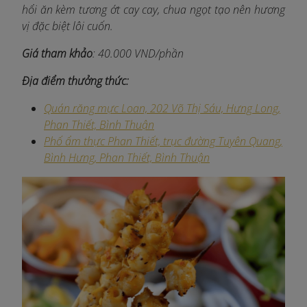
hổi ăn kèm tương ớt cay cay, chua ngọt tạo nên hương
vị đặc biệt lôi cuốn.
Giá tham khảo
: 40.000 VND/phần
Địa điểm thưởng thức:
Quán răng mực Loan, 202 Võ Thị Sáu, Hưng Long,
Phan Thiết, Bình Thuận
Phố ẩm thực Phan Thiết, trục đường Tuyên Quang,
Bình Hưng, Phan Thiết, Bình Thuận