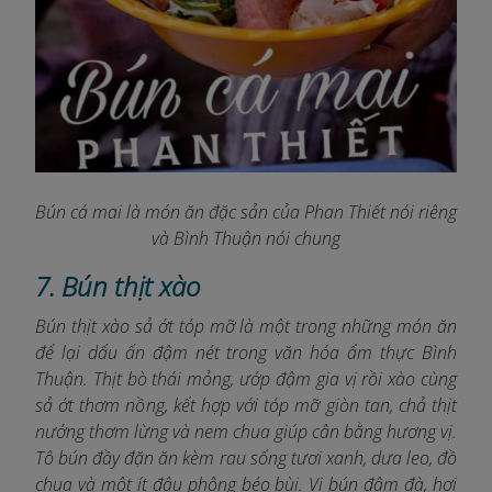
Bún cá mai là món ăn đặc sản của Phan Thiết nói riêng
và Bình Thuận nói chung
7. Bún thịt xào
Bún thịt xào sả ớt tóp mỡ là một trong những món ăn
để lại dấu ấn đậm nét trong văn hóa ẩm thực Bình
Thuận. Thịt bò thái mỏng, ướp đậm gia vị rồi xào cùng
sả ớt thơm nồng, kết hợp với tóp mỡ giòn tan, chả thịt
nướng thơm lừng và nem chua giúp cân bằng hương vị.
Tô bún đầy đặn ăn kèm rau sống tươi xanh, dưa leo, đồ
chua và một ít đậu phộng béo bùi. Vị bún đậm đà, hơi