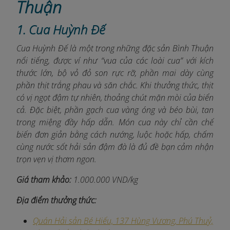
Thuận
1. Cua Huỳnh Đế
Cua Huỳnh Đế là một trong những đặc sản Bình Thuận
nổi tiếng, được ví như “vua của các loài cua” với kích
thước lớn, bộ vỏ đỏ son rực rỡ, phần mai dày cùng
phần thịt trắng phau và săn chắc. Khi thưởng thức, thịt
có vị ngọt đậm tự nhiên, thoảng chút mặn mòi của biển
cả. Đặc biệt, phần gạch cua vàng óng và béo bùi, tan
trong miệng đầy hấp dẫn. Món cua này chỉ cần chế
biến đơn giản bằng cách nướng, luộc hoặc hấp, chấm
cùng nước sốt hải sản đậm đà là đủ đề bạn cảm nhận
trọn vẹn vị thơm ngon.
Giá tham khảo:
1.000.000 VND/kg
Địa điểm thưởng thức:
Quán Hải sản Bé Hiếu, 137 Hùng Vương, Phú Thuỷ,