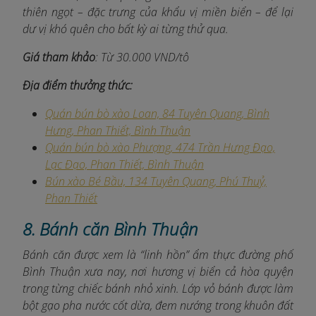
thiên ngọt – đặc trưng của khẩu vị miền biển – để lại
dư vị khó quên cho bất kỳ ai từng thử qua.
Giá tham khảo
: Từ 30.000 VND/tô
Địa điểm thưởng thức:
Quán bún bò xào Loan, 84 Tuyên Quang, Bình
Hưng, Phan Thiết, Bình Thuận
Quán bún bò xào Phượng, 474 Trần Hưng Đạo,
Lạc Đạo, Phan Thiết, Bình Thuận
Bún xào Bé Bầu, 134 Tuyên Quang, Phú Thuỷ,
Phan Thiết
8. Bánh căn Bình Thuận
Bánh căn được xem là “linh hồn” ẩm thực đường phố
Bình Thuận xưa nay, nơi hương vị biển cả hòa quyện
trong từng chiếc bánh nhỏ xinh. Lớp vỏ bánh được làm
bột gạo pha nước cốt dừa, đem nướng trong khuôn đất