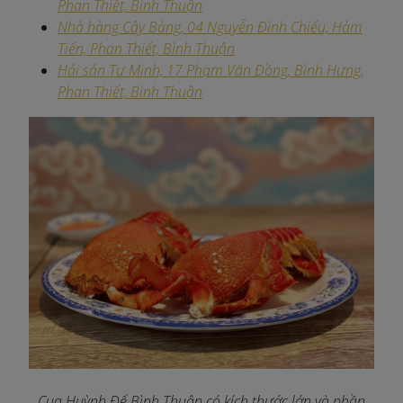
Phan Thiết, Bình Thuận
Nhà hàng Cây Bàng, 04 Nguyễn Đình Chiểu, Hàm
Tiến, Phan Thiết, Bình Thuận
Hải sản Tư Minh, 17 Phạm Văn Đồng, Bình Hưng,
Phan Thiết, Bình Thuận
Cua Huỳnh Đế Bình Thuận có kích thước lớn và phần