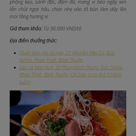
phộng kẹo, sánh đặc, đậm đà, mang vị béo ngậy xen
lẫn chút ngọt hậu, chan nhẹ vào tô bún làm dậy lên
mọi tầng hương vị.
Giá tham khảo:
Từ 30.000 VND/tô
Địa điểm thưởng thức:
Quán bún gỏi cá mai, 21 Nguyễn Văn Cừ, Đức
Nghĩa, Phan Thiết, Bình Thuận
Lẩu cá May Huệ, 20 Phan Đình Phùng, Đức Nghĩa,
Phan Thiết, Bình Thuận (Chỉ bán trưa thứ 3 hàng
tuần)