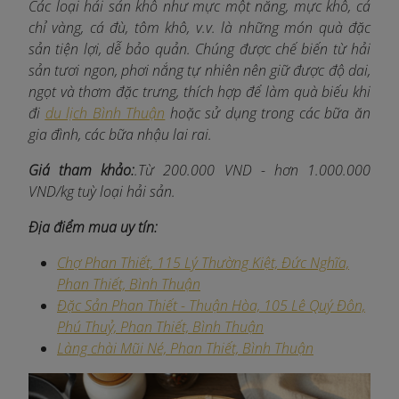
Các loại hải sản khô như mực một nắng, mực khô, cá
chỉ vàng, cá đù, tôm khô, v.v. là những món quà đặc
sản tiện lợi, dễ bảo quản. Chúng được chế biến từ hải
sản tươi ngon, phơi nắng tự nhiên nên giữ được độ dai,
ngọt và thơm đặc trưng, thích hợp để làm quà biếu khi
đi
du lịch Bình Thuận
hoặc sử dụng trong các bữa ăn
gia đình, các bữa nhậu lai rai.
Giá tham khảo:
.Từ 200.000 VND - hơn 1.000.000
VND/kg tuỳ loại hải sản.
Địa điểm mua uy tín:
Chợ Phan Thiết, 115 Lý Thường Kiệt, Đức Nghĩa,
Phan Thiết, Bình Thuận
Đặc Sản Phan Thiết - Thuận Hòa, 105 Lê Quý Đôn,
Phú Thuỷ, Phan Thiết, Bình Thuận
Làng chài Mũi Né, Phan Thiết, Bình Thuận