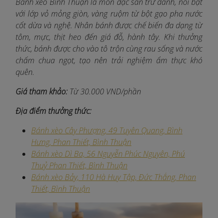
Bánh xèo Bình Thuận là món đặc sản trứ danh, nổi bật
với lớp vỏ mỏng giòn, vàng ruộm từ bột gạo pha nước
cốt dừa và nghệ. Nhân bánh được chế biến đa dạng từ
tôm, mực, thịt heo đến giá đỗ, hành tây. Khi thưởng
thức, bánh được cho vào tô trộn cùng rau sống và nước
chấm chua ngọt, tạo nên trải nghiệm ẩm thực khó
quên.​
Giá tham khảo:
Từ 30.000 VND/phần
Địa điểm thưởng thức:
Bánh xèo Cây Phượng, 49 Tuyên Quang, Bình
Hưng, Phan Thiết, Bình Thuận​
Bánh xèo Dì Ba, 56 Nguyễn Phúc Nguyên, Phú
Thuỷ Phan Thiết, Bình Thuận​
Bánh xèo Bảy, 110 Hà Huy Tập, Đức Thắng, Phan
Thiết, Bình Thuận