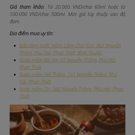
Giá tham khảo:
Từ 20.000 VND/chai 60ml hoặc từ
100.000 VND/chai 500ml. Mức giá tùy thuộc vào độ
đạm.
Địa điểm mua uy tín:
Bảo tàng nước mắm Làng Chài Xưa, 360 Nguyễn
Thông, Phú Hài, Phan Thiết, Bình Thuận
Nước mắm Bà Hai, 67 Nguyễn Thông, Phú Hài,
Phan Thiết​
Nước mắm Hải Thắng, 151 Nguyễn Thông, Phú
Hài, Phan Thiết​
Nước mắm Tĩn, 360 Nguyễn Thông, Phú Hài, Phan
Thiết​