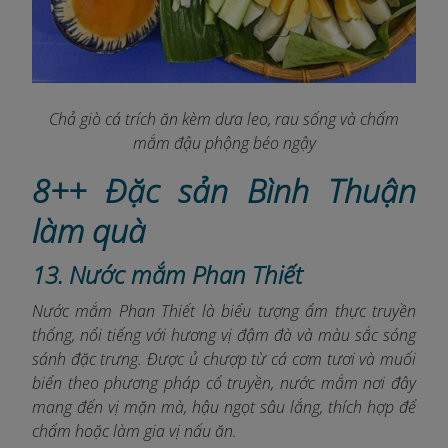
Chả giò cá trích ăn kèm dưa leo, rau sống và chấm
mắm đậu phộng béo ngậy
8++ Đặc sản Bình Thuận
làm quà
13. Nước mắm Phan Thiết
Nước mắm Phan Thiết là biểu tượng ẩm thực truyền
thống, nổi tiếng với hương vị đậm đà và màu sắc sóng
sánh đặc trưng. Được ủ chượp từ cá cơm tươi và muối
biển theo phương pháp cổ truyền, nước mắm nơi đây
mang đến vị mặn mà, hậu ngọt sâu lắng, thích hợp để
chấm hoặc làm gia vị nấu ăn.​