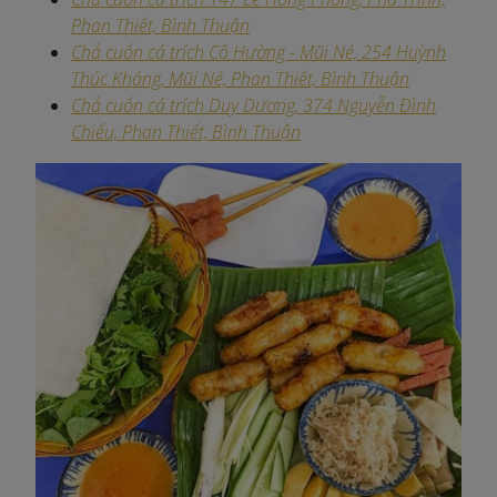
Phan Thiết, Bình Thuận
Chả cuốn cá trích Cô Hường - Mũi Né, 254 Huỳnh
Thúc Kháng, Mũi Né, Phan Thiết, Bình Thuận
Chả cuốn cá trích Duy Dương, 374 Nguyễn Đình
Chiểu, Phan Thiết, Bình Thuận