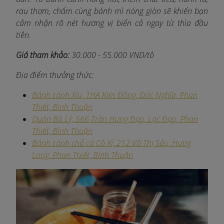
rau thơm, chấm cùng bánh mì nóng giòn sẽ khiến bạn
cảm nhận rõ nét hương vị biển cả ngay từ thìa đầu
tiên.
Giá tham khảo:
30.000 - 55.000 VND/tô
Địa điểm thưởng thức:
Bánh canh Xíu, 1HA Kim Đồng, Đức Nghĩa, Phan
Thiết, Bình Thuận
Quán Bà Lý, 566 Trần Hưng Đạo, Lạc Đạo, Phan
Thiết, Bình Thuận
Bánh canh chả cá Cô Xí, 212 Võ Thị Sáu, Hưng
Long, Phan Thiết, Bình Thuận