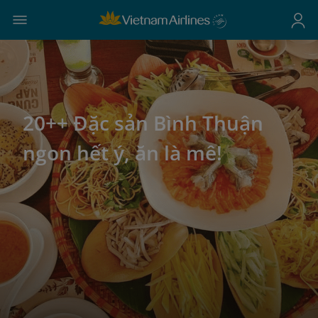
20++ Đặc sản Bình Thuận
ngon hết ý, ăn là mê!