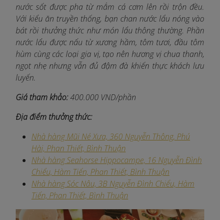
nước sốt được pha từ mắm cá cơm lên rồi trộn đều.
Với kiểu ăn truyền thống, bạn chan nước lẩu nóng vào
bát rồi thưởng thức như món lẩu thông thường. Phần
nước lẩu được nấu từ xương hầm, tôm tươi, đầu tôm
hùm cùng các loại gia vị, tạo nên hương vị chua thanh,
ngọt nhẹ nhưng vẫn đủ đậm đà khiến thực khách lưu
luyến.
Giá tham khảo:
400.000 VND/phần
Địa điểm thưởng thức:
Nhà hàng Mũi Né Xưa, 360 Nguyễn Thông, Phú
Hài, Phan Thiết, Bình Thuận
Nhà hàng Seahorse Hippocampe, 16 Nguyễn Đình
Chiểu, Hàm Tiến, Phan Thiết, Bình Thuận
Nhà hàng Sóc Nâu, 3B Nguyễn Đình Chiểu, Hàm
Tiến, Phan Thiết, Bình Thuận