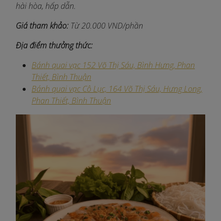
hài hòa, hấp dẫn.
Giá tham khảo:
Từ 20.000 VND/phần
Địa điểm thưởng thức:
Bánh quai vạc 152 Võ Thị Sáu, Bình Hưng, Phan
Thiết, Bình Thuận
Bánh quai vạc Cô Lục, 164 Võ Thị Sáu, Hưng Long,
Phan Thiết, Bình Thuận