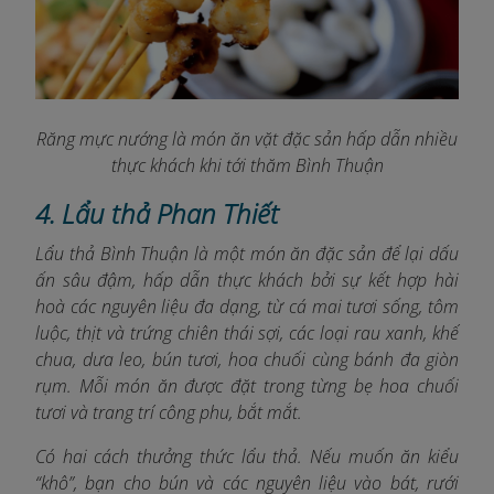
Răng mực nướng là món ăn vặt đặc sản hấp dẫn nhiều
thực khách khi tới thăm Bình Thuận
4. Lẩu thả Phan Thiết
Lẩu thả Bình Thuận là một món ăn đặc sản để lại dấu
ấn sâu đậm, hấp dẫn thực khách bởi sự kết hợp hài
hoà các nguyên liệu đa dạng, từ cá mai tươi sống, tôm
luộc, thịt và trứng chiên thái sợi, các loại rau xanh, khế
chua, dưa leo, bún tươi, hoa chuối cùng bánh đa giòn
rụm. Mỗi món ăn được đặt trong từng bẹ hoa chuối
tươi và trang trí công phu, bắt mắt.
Có hai cách thưởng thức lẩu thả. Nếu muốn ăn kiểu
“khô”, bạn cho bún và các nguyên liệu vào bát, rưới