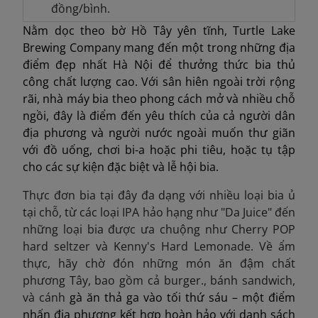
đồng/bình.
Nằm dọc theo bờ Hồ Tây yên tĩnh, Turtle Lake
Brewing Company mang đến một trong những địa
điểm đẹp nhất Hà Nội để thưởng thức bia thủ
công chất lượng cao. Với sân hiên ngoài trời rộng
rãi, nhà máy bia theo phong cách mở và nhiều chỗ
ngồi, đây là điểm đến yêu thích của cả người dân
địa phương và người nước ngoài muốn thư giãn
với đồ uống, chơi bi-a hoặc phi tiêu, hoặc tụ tập
cho các sự kiện đặc biệt và lễ hội bia.
Thực đơn bia tại đây đa dạng với nhiều loại bia ủ
tại chỗ, từ các loại IPA hảo hạng như "Da Juice" đến
những loại bia được ưa chuộng như Cherry POP
hard seltzer và Kenny's Hard Lemonade. Về ẩm
thực, hãy chờ đón những món ăn đậm chất
phương Tây, bao gồm cả burger.
, bánh sandwich,
và cánh
gà ăn thả ga vào tối thứ sáu – một điểm
nhấn địa phương kết hợp hoàn hảo với danh sách