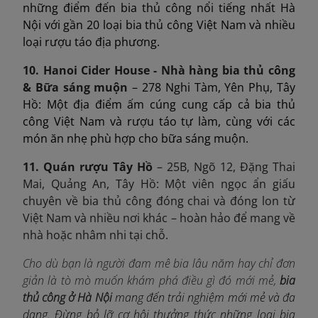
những điểm đến bia thủ công nổi tiếng nhất Hà
Nội với gần 20 loại bia thủ công Việt Nam và nhiều
loại rượu táo địa phương.
10. Hanoi Cider House - Nhà hàng bia thủ công
& Bữa sáng muộn
– 278 Nghi Tàm, Yên Phụ, Tây
Hồ: Một địa điểm ấm cúng cung cấp cả bia thủ
công Việt Nam và rượu táo tự làm, cùng với các
món ăn nhẹ phù hợp cho bữa sáng muộn.
11. Quán rượu Tây Hồ
– 25B, Ngõ 12, Đặng Thai
Mai, Quảng An, Tây Hồ: Một viên ngọc ẩn giấu
chuyên về bia thủ công đóng chai và đóng lon từ
Việt Nam và nhiều nơi khác – hoàn hảo để mang về
nhà hoặc nhâm nhi tại chỗ.
Cho dù bạn là người đam mê bia lâu năm hay chỉ đơn
giản là tò mò muốn khám phá điều gì đó mới mẻ,
bia
thủ công ở Hà Nội
mang đến trải nghiệm mới mẻ và đa
dạng. Đừng bỏ lỡ cơ hội thưởng thức những loại bia