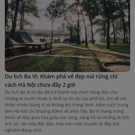
Du lịch Ba Vì: Khám phá vẻ đẹp núi rừng chỉ
cách Hà Nội chưa đầy 2 giờ
Du lịch Ba Vì từ lâu đã trở thành lựa chọn hàng đầu cho
những ai muốn thoát ly khỏi sự ồn ào của phố thị, tìm về với
thiên nhiên hùng vĩ và không khí trong lành. Nằm cách trung
tâm Hà Nội chỉ khoảng 60km về phía Tây, Ba Vì mang trong
mình vẻ đẹp giao hòa giữa núi rừng, sông hồ và những di tích
lịch sử, văn hóa độc đáo, hứa hẹn một chuyến đi đầy trải
nghiệm đáng nhớ.