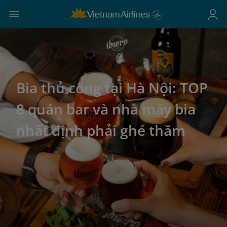
Bia thủ công tại Hà Nội: TOP
8 quán bar và nhà máy bia
nhất định phải ghé thăm