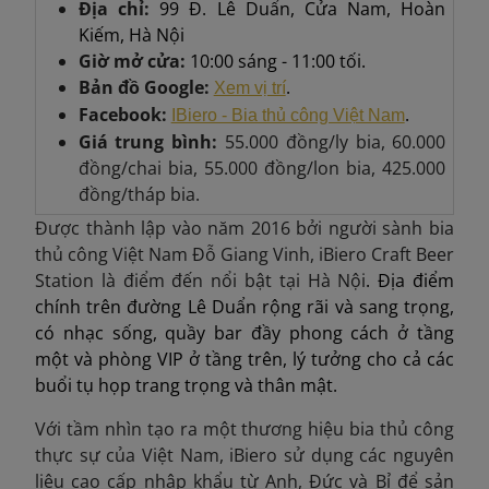
Địa chỉ:
99 Đ. Lê Duẩn, Cửa Nam, Hoàn
Kiếm, Hà Nội
Giờ mở cửa:
10:00 sáng - 11:00 tối.
Bản đồ Google:
.
Xem vị trí
Facebook:
.
IBiero - Bia thủ công Việt Nam
Giá trung bình:
55.000 đồng/ly bia, 60.000
đồng/chai bia, 55.000 đồng/lon bia, 425.000
đồng/tháp bia.
Được thành lập vào năm 2016 bởi người sành bia
thủ công Việt Nam Đỗ Giang Vinh, iBiero Craft Beer
Station là điểm đến nổi bật tại Hà Nội
. Địa điểm
chính trên đường Lê Duẩn rộng rãi và sang trọng,
có nhạc sống, quầy bar đầy phong cách ở tầng
một và phòng VIP ở tầng trên, lý tưởng cho cả các
buổi tụ họp trang trọng và thân mật.
Với tầm nhìn tạo ra một thương hiệu bia thủ công
thực sự của Việt Nam, iBiero sử dụng các nguyên
liệu cao cấp nhập khẩu từ Anh, Đức và Bỉ để sản