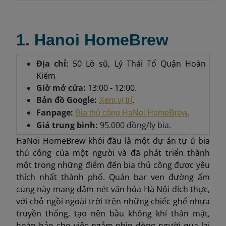
1. Hanoi HomeBrew
Địa chỉ:
50 Lò sũ, Lý Thái Tổ Quận Hoàn
Kiếm
Giờ mở cửa:
13:00 - 12:00.
Bản đồ Google:
.
Xem vị trí
Fanpage:
.
Bia thủ công HaNoi HomeBrew
Giá trung bình:
95.000 đồng/ly bia.
HaNoi HomeBrew khởi đầu là một dự án tự ủ bia
thủ công của một người và đã phát triển thành
một trong những điểm đến bia thủ công được yêu
thích nhất thành phố. Quán bar ven đường ấm
cúng này mang đậm nét văn hóa Hà Nội đích thực,
với chỗ ngồi ngoài trời trên những chiếc ghế nhựa
truyền thống, tạo nên bầu không khí thân mật,
hoàn hảo cho việc ngắm nhìn dòng người qua lại