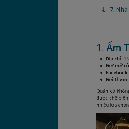
7. Nhà
1. Ẩm 
Địa chỉ
:
16
Giờ mở c
Facebook
:
Giá tham
Quán có không
được chế biến 
nhiều lựa chọ