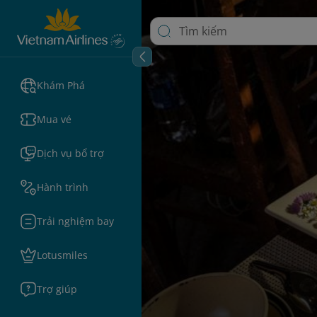
Khám Phá
Mua vé
Dịch vụ bổ trợ
Hành trình
Trải nghiệm bay
Lotusmiles
Trợ giúp