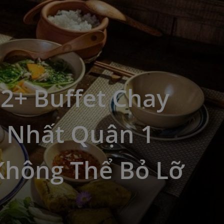
2+ Buffet Chay
 Nhất Quận 1
Không Thể Bỏ Lỡ