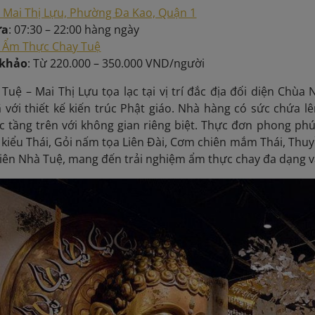
 Mai Thị Lựu, Phường Đa Kao, Quận 1
ửa
: 07:30 – 22:00 hàng ngày
Ẩm Thực Chay Tuệ
 khảo
: Từ 220.000 – 350.000 VND/người
uệ – Mai Thị Lựu tọa lạc tại vị trí đắc địa đối diện Ch
ã với thiết kế kiến trúc Phật giáo. Nhà hàng có sức chứa 
ác tầng trên với không gian riêng biệt. Thực đơn phong ph
 kiểu Thái, Gỏi nấm tọa Liên Đài, Cơm chiên mắm Thái, Thu
 liên Nhà Tuệ, mang đến trải nghiệm ẩm thực chay đa dạng 