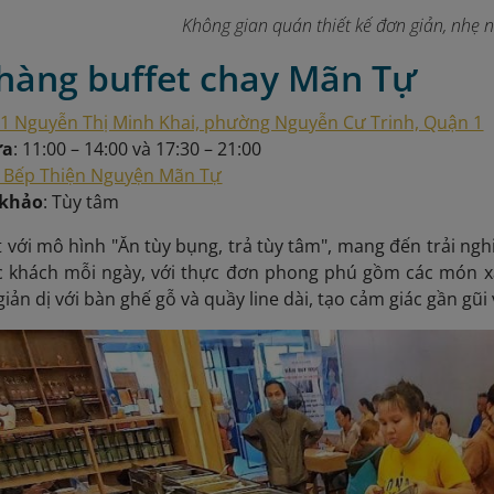
Không gian quán thiết kế đơn giản, nhẹ 
 hàng buffet chay Mãn Tự
1 Nguyễn Thị Minh Khai, phường Nguyễn Cư Trinh, Quận 1
ửa
: 11:00 – 14:00 và 17:30 – 21:00
Bếp Thiện Nguyện Mãn Tự
 khảo
: Tùy tâm
 với mô hình "Ăn tùy bụng, trả tùy tâm", mang đến trải n
c khách mỗi ngày, với thực đơn phong phú gồm các món xà
iản dị với bàn ghế gỗ và quầy line dài, tạo cảm giác gần gũi