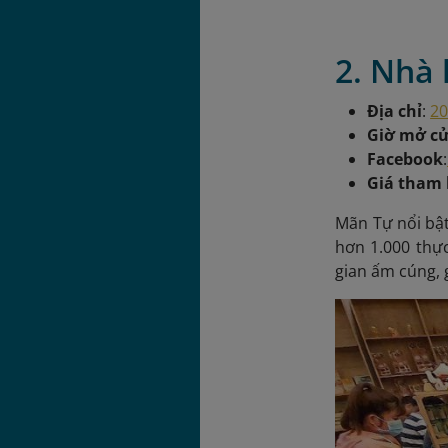
2. Nhà
Địa chỉ
:
20
Giờ mở c
Facebook
:
Giá tham
Mãn Tự nổi bật
hơn 1.000 thự
gian ấm cúng, g