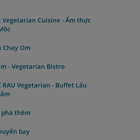
c Vegetarian Cuisine - Ẩm thực
Mộc
à Chay Om
ấm - Vegetarian Bistro
Ê RAU Vegetarian - Buffet Lẩu
Nấm
 phá thêm
huyến bay