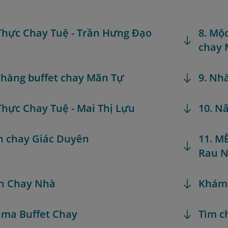
Thực Chay Tuệ - Trần Hưng Đạo
8. Mộ
chay 
 hàng buffet chay Mãn Tự
9. Nh
Thực Chay Tuệ - Mai Thị Lựu
10. N
n chay Giác Duyên
11. M
Rau 
n Chay Nhà
Khám
ama Buffet Chay
Tìm c