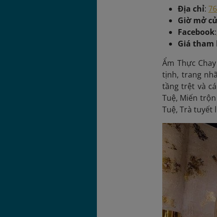
Địa chỉ
:
76
Giờ mở c
Facebook
:
Giá tham
Ẩm Thực Chay T
tịnh, trang nh
tầng trệt và c
Tuệ, Miến trộn
Tuệ, Trà tuyết