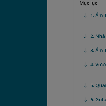
Mục lục
1. Ẩm 
2. Nhà
3. Ẩm 
4. Vườ
5. Quá
6. Got