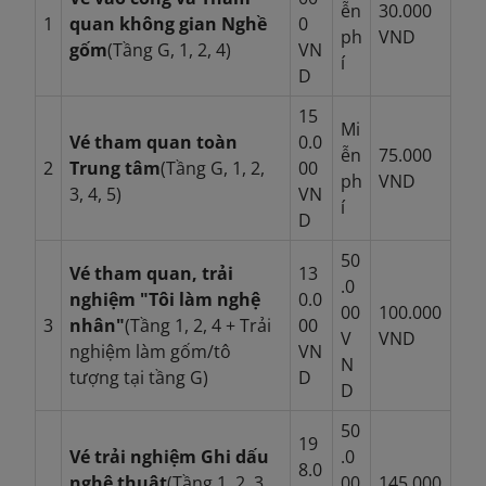
ễn
30.000
1
quan không gian Nghề
0
ph
VND
gốm
(Tầng G, 1, 2, 4)
VN
í
D
15
Mi
Vé tham quan toàn
0.0
ễn
75.000
2
Trung tâm
(Tầng G, 1, 2,
00
ph
VND
3, 4, 5)
VN
í
D
50
Vé tham quan, trải
13
.0
nghiệm "Tôi làm nghệ
0.0
00
100.000
3
nhân"
(Tầng 1, 2, 4 + Trải
00
V
VND
nghiệm làm gốm/tô
VN
N
tượng tại tầng G)
D
D
50
19
Vé trải nghiệm Ghi dấu
.0
8.0
nghệ thuật
(Tầng 1, 2, 3,
00
145.000