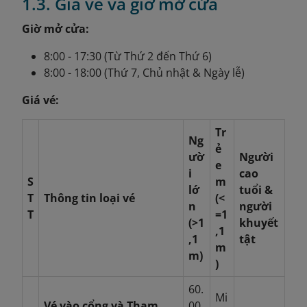
1.3. Giá vé và giờ mở cửa
Giờ mở cửa:
8:00 - 17:30 (Từ Thứ 2 đến Thứ 6)
8:00 - 18:00 (Thứ 7, Chủ nhật & Ngày lễ)
Giá vé:
Tr
Ng
ẻ
ườ
Người
e
i
cao
S
m
lớ
tuổi &
T
Thông tin loại vé
(<
n
người
T
=1
(>1
khuyết
,1
,1
tật
m
m)
)
60.
Mi
Vé vào cổng và Tham
00