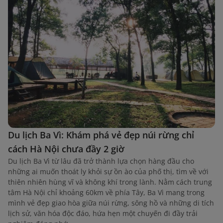
Du lịch Ba Vì: Khám phá vẻ đẹp núi rừng chỉ
cách Hà Nội chưa đầy 2 giờ
Du lịch Ba Vì từ lâu đã trở thành lựa chọn hàng đầu cho
những ai muốn thoát ly khỏi sự ồn ào của phố thị, tìm về với
thiên nhiên hùng vĩ và không khí trong lành. Nằm cách trung
tâm Hà Nội chỉ khoảng 60km về phía Tây, Ba Vì mang trong
mình vẻ đẹp giao hòa giữa núi rừng, sông hồ và những di tích
lịch sử, văn hóa độc đáo, hứa hẹn một chuyến đi đầy trải