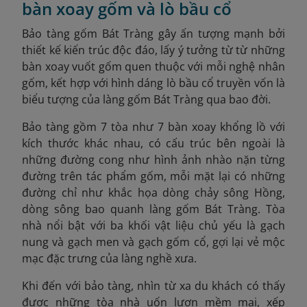
bàn xoay gốm và lò bầu cổ
Bảo tàng gốm Bát Tràng gây ấn tượng mạnh bởi
thiết kế kiến trúc độc đáo, lấy ý tưởng từ từ những
bàn xoay vuốt gốm quen thuộc với mỗi nghệ nhân
gốm, kết hợp với hình dáng lò bầu cổ truyền vốn là
biểu tượng của làng gốm Bát Tràng qua bao đời.
Bảo tàng gồm 7 tòa như 7 bàn xoay khổng lồ với
kích thước khác nhau, có cấu trúc bên ngoài là
những đường cong như hình ảnh nhào nặn từng
đường trên tác phẩm gốm, mỗi mặt lại có những
đường chỉ như khắc họa dòng chảy sông Hồng,
dòng sông bao quanh làng gốm Bát Tràng. Tòa
nhà nổi bật với ba khối vật liệu chủ yếu là gạch
nung và gạch men và gạch gốm cổ, gợi lại vẻ mộc
mạc đặc trưng của làng nghề xưa.
Khi đến với bảo tàng, nhìn từ xa du khách có thấy
được những tòa nhà uốn lượn mềm mại, xếp