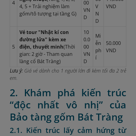
4
00
4, 5 + Trải nghiệm làm
V
VND
VN
gốm/tô tượng tại tầng G)
N
D
D
Vé tour "Nhật kí con
10
Mi
đường lửa" kèm xe
0.0
ễn
50.000
5
điện, thuyết minh
(Thời
00
ph
VND
gian: 2 giờ - Tham quan
VN
í
làng cổ Bát Tràng)
D
Lưu ý:
Giá vé dành cho 1 người lớn đi kèm tối đa 2 trẻ
em.
2. Khám phá kiến trúc
“độc nhất vô nhị” của
Bảo tàng gốm Bát Tràng
2.1. Kiến trúc lấy cảm hứng từ