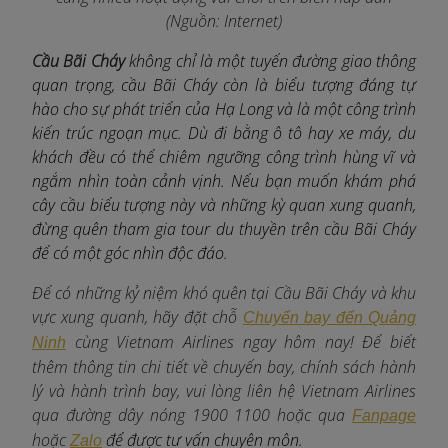
(Nguồn: Internet)
Cầu Bãi Cháy
không chỉ là một tuyến đường giao thông
quan trọng, cầu Bãi Cháy còn là biểu tượng đáng tự
hào cho sự phát triển của Hạ Long và là một công trình
kiến trúc ngoạn mục. Dù đi bằng ô tô hay xe máy, du
khách đều có thể chiêm ngưỡng công trình hùng vĩ và
ngắm nhìn toàn cảnh vịnh. Nếu bạn muốn khám phá
cây cầu biểu tượng này và những kỳ quan xung quanh,
đừng quên tham gia tour du thuyền trên cầu Bãi Cháy
để có một góc nhìn độc đáo.
Để có những kỷ niệm khó quên tại Cầu Bãi Cháy và khu
vực xung quanh, hãy đặt chỗ
Chuyến bay đến Quảng
c
ùng Vietnam Airlines ngay hôm nay! Để biết
Ninh
thêm thông tin chi tiết về chuyến bay, chính sách hành
lý và hành trình bay, vui lòng liên hệ Vietnam Airlines
qua đường dây nóng 1900 1100 hoặc qua
Fanpage
hoặc
để được tư vấn chuyên môn.
Zalo