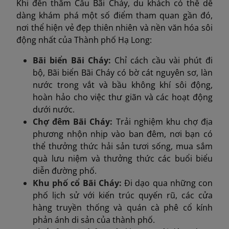
Khi đến thăm Cầu Bãi Cháy, du khách có thể dễ
dàng khám phá một số điểm tham quan gần đó,
nơi thể hiện vẻ đẹp thiên nhiên và nền văn hóa sôi
động nhất của Thành phố Hạ Long:
Bãi biển Bãi Cháy:
Chỉ cách cầu vài phút đi
bộ, Bãi biển Bãi Cháy có bờ cát nguyên sơ, làn
nước trong vắt và bầu không khí sôi động,
hoàn hảo cho việc thư giãn và các hoạt động
dưới nước.
Chợ đêm Bãi Cháy:
Trải nghiệm khu chợ địa
phương nhộn nhịp vào ban đêm, nơi bạn có
thể thưởng thức hải sản tươi sống, mua sắm
quà lưu niệm và thưởng thức các buổi biểu
diễn đường phố.
Khu phố cổ Bãi Cháy:
Đi dạo qua những con
phố lịch sử với kiến trúc quyến rũ, các cửa
hàng truyền thống và quán cà phê cổ kính
phản ánh di sản của thành phố.