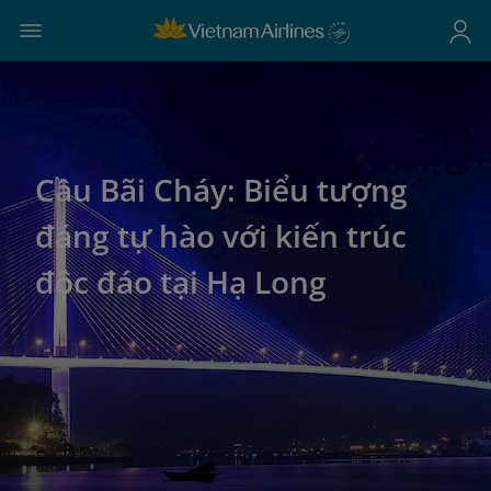
Cầu Bãi Cháy: Biểu tượng
đáng tự hào với kiến trúc
độc đáo tại Hạ Long