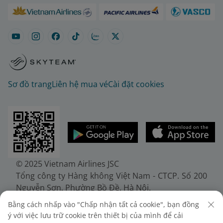
Sơ đồ trang
Liên hệ mua vé
Cài đặt cookies
© 2025 Vietnam Airlines JSC
Tổng công ty Hàng không Việt Nam - CTCP. Số 200
Nguyễn Sơn, Phường Bồ Đề, Hà Nội.
Điện thoại: (+84-24) 38272289. Fax: (+84-24)
Bằng cách nhấp vào "Chấp nhận tất cả cookie", bạn đồng
38722375
ý với việc lưu trữ cookie trên thiết bị của mình để cải