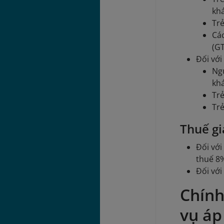
kh
Trẻ
Các
(G
Đối với
Ngư
khá
Trẻ
Trẻ
Thuế gi
Đối với
thuế 8
Đối với
Chính
vụ áp