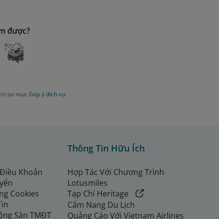
ìm được?
h
.
 thu theo quy định hiện hành:
ách
, tùy theo giai đoạn xuất vé.
 người lớn
.
tin tại mục
Góp ý dịch vụ.
 và ngày khởi hành từ 01/07/2026
.
Thông Tin Hữu Ích
 Điều Khoản
Hợp Tác Với Chương Trình
uyển
Lotusmiles
ng Cookies
Tạp Chí Heritage
Tin
Cẩm Nang Du Lịch
ộng Sàn TMĐT
Quảng Cáo Với Vietnam Airlines