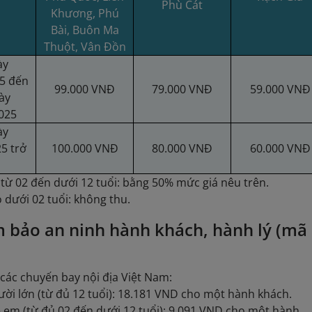
Phù Cát
Khương, Phú
Bài, Buôn Ma
Thuột, Vân Đồn
ày
5 đến
99.000 VNĐ
79.000 VNĐ
59.000 VNĐ
ày
025
ày
5 trở
100.000 VNĐ
80.000 VNĐ
60.000 VNĐ
từ 02 đến dưới 12 tuổi: bằng 50% mức giá nêu trên.
 dưới 02 tuổi: không thu.
 bảo an ninh hành khách, hành lý (mã
 các chuyến bay nội địa Việt Nam:
ời lớn (từ đủ 12 tuổi): 18.181 VND cho một hành khách.
 em (từ đủ 02 đến dưới 12 tuổi): 9.091 VND cho một hành