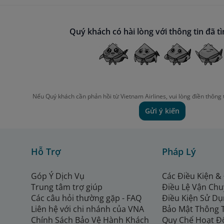
uyến bay nội địa Việt Nam:
Người lớn (từ đủ 12 tuổi):
18.181 VND/hành khách
.
Quý khách có hài lòng với thông tin đã t
Trẻ em từ đủ 02 đến dưới 12 tuổi:
9.091 VND/hành khác
Trẻ nhỏ dưới 02 tuổi:
Không thu
.
uyến bay quốc tế khởi hành từ Việt Nam:
Giữ nguyên mức
Người lớn (từ đủ 12 tuổi):
từ 1,5 USD đến 2 USD/hành kh
Trẻ em từ đủ 02 đến dưới 12 tuổi:
bằng 50% mức thu của
Trẻ nhỏ dưới 02 tuổi:
Không thu
.
Nếu Quý khách cần phản hồi từ Vietnam Airlines, vui lòng điền thông 
ực áp dụng:
Áp dụng đối với các hành trình có
ngày xuất vé
Gửi ý kiến
Hỗ Trợ
Pháp Lý
Góp Ý Dịch Vụ
Các Điều Kiện &
Trung tâm trợ giúp
Điều Lệ Vận Ch
Các câu hỏi thường gặp - FAQ
Điều Kiện Sử Dụ
Liên hệ với chi nhánh của VNA
Bảo Mật Thông 
Chính Sách Bảo Vệ Hành Khách
Quy Chế Hoạt Đ