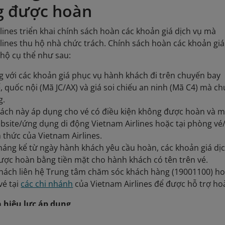
g được hoàn
lines triển khai chính sách hoàn các khoản giá dịch vụ mà
lines thu hộ nhà chức trách. Chính sách hoàn các khoản giá
 hộ cụ thể như sau:
 với các khoản giá phục vụ hành khách đi trên chuyến bay
, quốc nội (Mã JC/AX) và giá soi chiếu an ninh (Mã C4) mà c
g.
sách này áp dụng cho vé có điều kiện không được hoàn và 
bsite/ứng dụng di động Vietnam Airlines hoặc tại phòng vé
h thức của Vietnam Airlines.
háng kể từ ngày hành khách yêu cầu hoàn, các khoản giá dị
ược hoàn bằng tiền mặt cho hành khách có tên trên vé.
hách liên hệ Trung tâm chăm sóc khách hàng (19001100) h
vé tại
các chi nhánh
của Vietnam Airlines để được hỗ trợ ho
 hiệu lực áp dụng
u:
Mức thu
không áp dụng thuế giá trị gia tăng (GTGT)
.