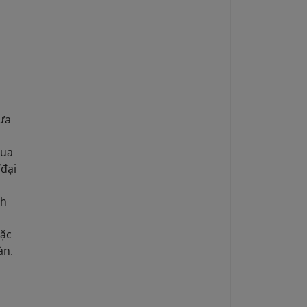
hưa
mua
/đại
ch
oặc
àn.