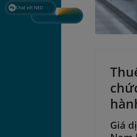
Chat với NEO
Thuế
chức
hàn
Giá d