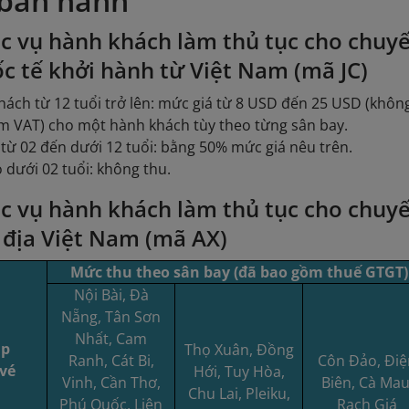
ban hành
c vụ hành khách làm thủ tục cho chuy
c tế khởi hành từ Việt Nam (mã JC)
ách từ 12 tuổi trở lên: mức giá từ 8 USD đến 25 USD (khôn
m VAT) cho một hành khách tùy theo từng sân bay.
từ 02 đến dưới 12 tuổi: bằng 50% mức giá nêu trên.
 dưới 02 tuổi: không thu.
c vụ hành khách làm thủ tục cho chuy
 địa Việt Nam (mã AX)
Mức thu theo sân bay (đã bao gồm thuế GTGT)
Nội Bài, Đà
Nẵng, Tân Sơn
Nhất, Cam
áp
Thọ Xuân, Đồng
Ranh, Cát Bi,
Côn Đảo, Đi
vé
Hới, Tuy Hòa,
Vinh, Cần Thơ,
Biên, Cà Mau
Chu Lai, Pleiku,
Phú Quốc, Liên
Rạch Giá