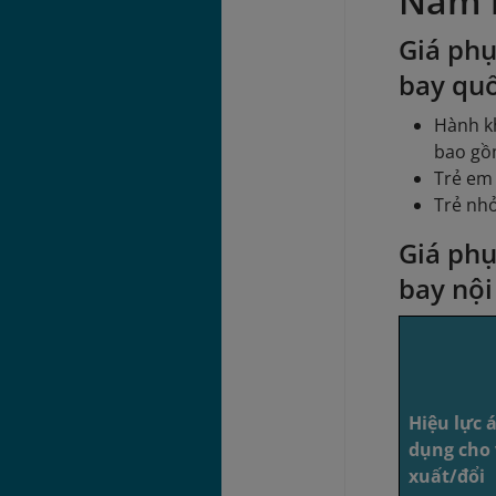
Nam 
Giá phụ
bay quố
Hành kh
bao gồ
Trẻ em 
Trẻ nhỏ
Giá phụ
bay nội
Hiệu lực 
dụng cho 
xuất/đổi