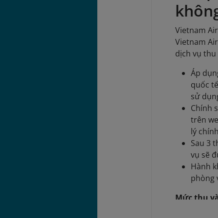
khôn
Vietnam Air
Vietnam Air
dịch vụ thu
Áp dụng
quốc tế
sử dụn
Chính 
trên we
lý chín
Sau 3 t
vụ sẽ đ
Hành k
phòng 
Mức thu và
Mức th