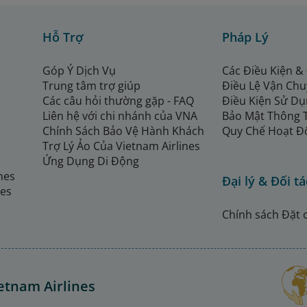
Hỗ Trợ
Pháp Lý
Góp Ý Dịch Vụ
Các Điều Kiện &
Trung tâm trợ giúp
Điều Lệ Vận Ch
Các câu hỏi thường gặp - FAQ
Điều Kiện Sử Dụ
Liên hệ với chi nhánh của VNA
Bảo Mật Thông 
Chính Sách Bảo Vệ Hành Khách
Quy Chế Hoạt Đ
Trợ Lý Ảo Của Vietnam Airlines
Ứng Dụng Di Động
ines
Đại lý & Đối tá
nes
Chính sách Đặt 
etnam Airlines