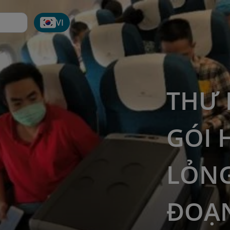
VI
THƯ 
GÓI 
LỎNG
ĐOẠN