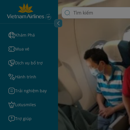
Khám Phá
Mua vé
Dịch vụ bổ trợ
Hành trình
Trải nghiệm bay
Lotusmiles
Trợ giúp