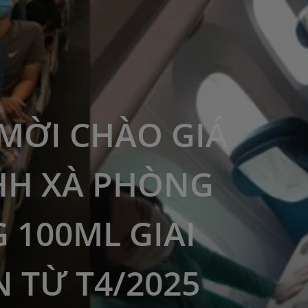
MỜI CHÀO GIÁ
HH XÀ PHÒNG
 100ML GIAI
 TỪ T4/2025