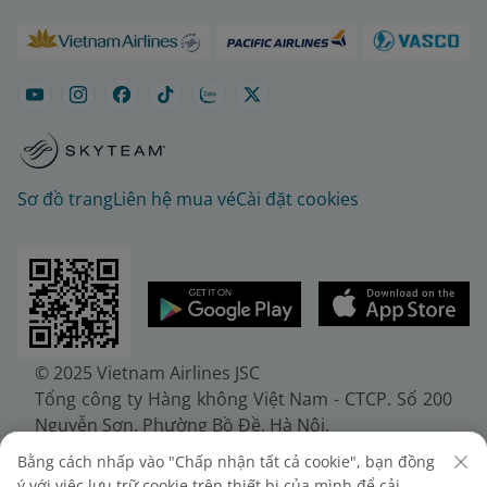
Sơ đồ trang
Liên hệ mua vé
Cài đặt cookies
© 2025 Vietnam Airlines JSC
Tổng công ty Hàng không Việt Nam - CTCP. Số 200
Nguyễn Sơn, Phường Bồ Đề, Hà Nội.
Điện thoại: (+84-24) 38272289. Fax: (+84-24)
Bằng cách nhấp vào "Chấp nhận tất cả cookie", bạn đồng
38722375
ý với việc lưu trữ cookie trên thiết bị của mình để cải