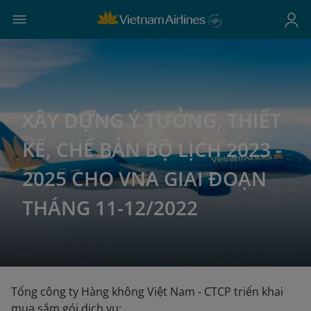
XÂY DỰNG Ý TƯỞNG, THIẾT
KẾ, CHẾ BẢN BỘ LỊCH 2023 -
2025 CHO VNA GIAI ĐOẠN
THÁNG 11-12/2022
Tổng công ty Hàng không Việt Nam - CTCP triển khai
mua sắm gói dịch vụ: