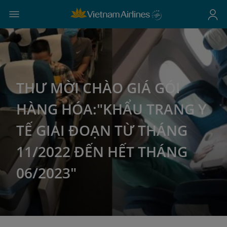
THƯ MỜI CHÀO GIÁ GÓI
HÀNG HÓA:"KHẨU TRANG Y
TẾ GIAI ĐOẠN TỪ THÁNG
11/2022 ĐẾN HẾT THÁNG
06/2023"