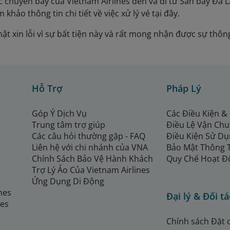
 chuyến bay của Vietnam Airlines đến và đi từ Sân bay Đà Lạ
 khảo thông tin chi tiết về việc xử lý vé tại đây.
hật xin lỗi vì sự bất tiện này và rất mong nhận được sự thô
Hỗ Trợ
Pháp Lý
Góp Ý Dịch Vụ
Các Điều Kiện &
Trung tâm trợ giúp
Điều Lệ Vận Ch
Các câu hỏi thường gặp - FAQ
Điều Kiện Sử Dụ
Liên hệ với chi nhánh của VNA
Bảo Mật Thông 
Chính Sách Bảo Vệ Hành Khách
Quy Chế Hoạt Đ
Trợ Lý Ảo Của Vietnam Airlines
Ứng Dụng Di Động
ines
Đại lý & Đối tá
nes
Chính sách Đặt 