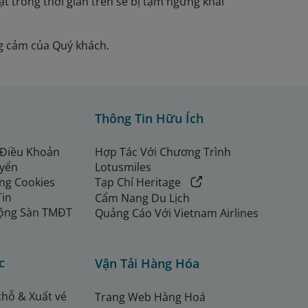
t trong thời gian trên sẽ bị tạm ngừng khai
ng cảm của Quý khách.
Thông Tin Hữu Ích
 Điều Khoản
Hợp Tác Với Chương Trình
uyển
Lotusmiles
ng Cookies
Tạp Chí Heritage
Tin
Cẩm Nang Du Lịch
ộng Sàn TMĐT
Quảng Cáo Với Vietnam Airlines
c
Vận Tải Hàng Hóa
chỗ & Xuất vé
Trang Web Hàng Hoá