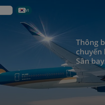
VI
Thông b
chuyến 
Sân bay