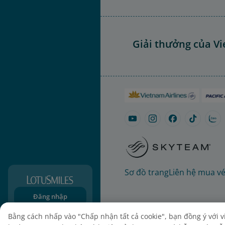
Giải thưởng của Vi
Sơ đồ trang
Liên hệ mua v
Đăng nhập
Đăng ký
Bằng cách nhấp vào "Chấp nhận tất cả cookie", bạn đồng ý với việ