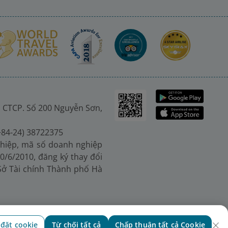
 CTCP. Số 200 Nguyễn Sơn,
(+84-24) 38722375
hiệp, mã số doanh nghiệp
0/6/2010, đăng ký thay đổi
 Sở Tài chính Thành phố Hà
 đặt cookie
Từ chối tất cả
Chấp thuận tất cả Cookie