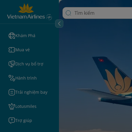
Khám Phá
Mua vé
Dịch vụ bổ trợ
Hành trình
Trải nghiệm bay
Lotusmiles
Trợ giúp