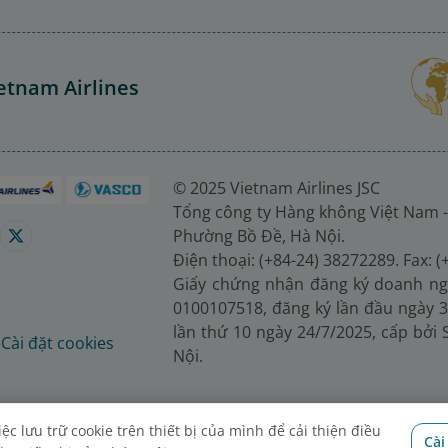
etnam Airlines
© 2025 Vietnam Airlines JSC
Tổng công ty Hàng không Việt Nam -
Phường Bồ Đề, Hà Nội.
Điện thoại: (+84-24) 38272289. Fax: 
Giấy chứng nhận đăng ký doanh ng
0100107518, đăng ký lần đầu ngày 3
lần thứ 10 ngày 24/7/2025, cấp bởi
é
Cài đặt cookies
Nội.
c lưu trữ cookie trên thiết bị của mình để cải thiện điều
Cài