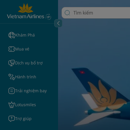
Khám Phá
Mua vé
Dịch vụ bổ trợ
Hành trình
Trải nghiệm bay
Lotusmiles
Trợ giúp