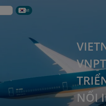
VI
VIET
VNPT
TRIỂ
NỐI 