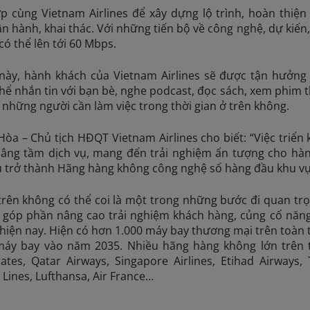
 cùng Vietnam Airlines để xây dựng lộ trình, hoàn thiện 
n hành, khai thác. Với những tiến bộ về công nghệ, dự kiến
có thể lên tới 60 Mbps.
 này, hành khách của Vietnam Airlines sẽ được tận hưởng
 thể nhắn tin với bạn bè, nghe podcast, đọc sách, xem phim
o những người cần làm việc trong thời gian ở trên không.
a – Chủ tịch HĐQT Vietnam Airlines cho biết: “Việc triển k
âng tầm dịch vụ, mang đến trải nghiệm ấn tượng cho hàn
u trở thành Hãng hàng không công nghệ số hàng đầu khu vự
 trên không có thể coi là một trong những bước đi quan tr
, góp phần nâng cao trải nghiệm khách hàng, củng cố năn
 hiện nay. Hiện có hơn 1.000 máy bay thương mại trên toàn th
máy bay vào năm 2035. Nhiều hãng hàng không lớn trên thế
es, Qatar Airways, Singapore Airlines, Etihad Airways, T
ir Lines, Lufthansa, Air France…