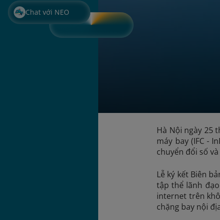
Chat với NEO
Hà Nội ngày 25 t
máy bay (IFC - I
chuyển đổi số và
Lễ ký kết Biên 
tập thể lãnh đạo
internet trên kh
chặng bay nội địa