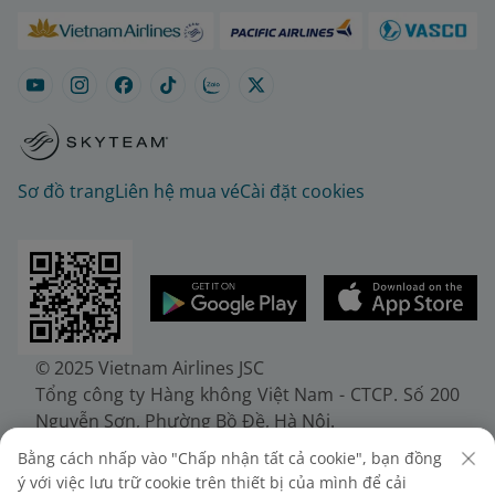
Sơ đồ trang
Liên hệ mua vé
Cài đặt cookies
© 2025 Vietnam Airlines JSC
Tổng công ty Hàng không Việt Nam - CTCP. Số 200
Nguyễn Sơn, Phường Bồ Đề, Hà Nội.
Điện thoại: (+84-24) 38272289. Fax: (+84-24)
Bằng cách nhấp vào "Chấp nhận tất cả cookie", bạn đồng
38722375
ý với việc lưu trữ cookie trên thiết bị của mình để cải