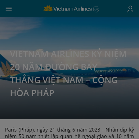
VIETNAM AIRLINES KỶ NIỆM
20 NĂM ĐƯỜNG BAY
THẲNG VIỆT NAM – CỘNG
HÒA PHÁP
Paris (Pháp), ngày 21 tháng 6 năm 2023 - Nhân dịp kỷ
niệm 50 năm thiết lập quan hệ ngoại giao và 10 năm