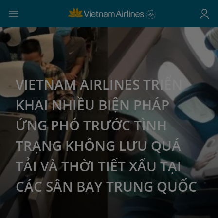
VIETNAM AIRLINES TRIỂN
KHAI NHIỀU BIỆN PHÁP
ỨNG PHÓ TRƯỚC TÌNH
TRẠNG KHÔNG LƯU QUÁ
TẢI VÀ THỜI TIẾT XẤU TẠI
CÁC SÂN BAY TRUNG QUỐC