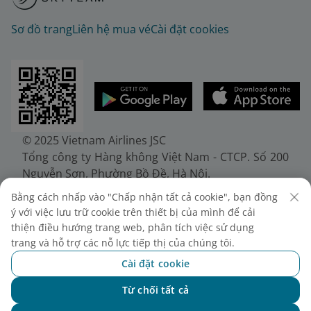
Sơ đồ trang
Liên hệ mua vé
Cài đặt cookies
© 2025 Vietnam Airlines JSC
Tổng công ty Hàng không Việt Nam - CTCP. Số 200
Nguyễn Sơn, Phường Bồ Đề, Hà Nội.
Điện thoại: (+84-24) 38272289. Fax: (+84-24)
Bằng cách nhấp vào "Chấp nhận tất cả cookie", bạn đồng
38722375
ý với việc lưu trữ cookie trên thiết bị của mình để cải
Giấy chứng nhận đăng ký doanh nghiệp, mã số
thiện điều hướng trang web, phân tích việc sử dụng
doanh nghiệp 0100107518, đăng ký lần đầu ngày
trang và hỗ trợ các nỗ lực tiếp thị của chúng tôi.
30/6/2010, đăng ký thay đổi lần thứ 10 ngày
Cài đặt cookie
24/7/2025, cấp bởi Sở Tài chính Thành phố Hà Nội.
Từ chối tất cả
Chat với NEO