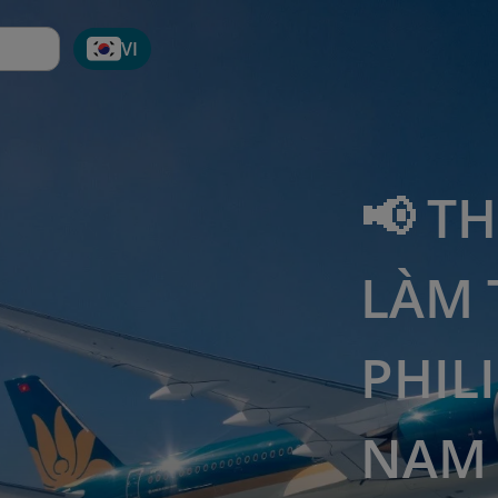
VI
📢 T
LÀM 
PHILI
NAM