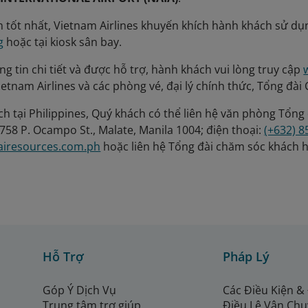
m tốt nhất, Vietnam Airlines khuyến khích hành khách sử dụn
g
hoặc tại kiosk sân bay.
g tin chi tiết và được hỗ trợ, hành khách vui lòng truy cập
ietnam Airlines và các phòng vé, đại lý chính thức, Tổng đ
h tại Philippines, Quý khách có thể liên hệ văn phòng Tổng đ
 758 P. Ocampo St., Malate, Manila 1004; điện thoại:
(+632) 
iresources.com.ph
hoặc liên hệ Tổng đài chăm sóc khách h
Hỗ Trợ
Pháp Lý
Góp Ý Dịch Vụ
Các Điều Kiện &
Trung tâm trợ giúp
Điều Lệ Vận Ch