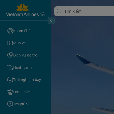
Khám Phá
Mua vé
Dịch vụ bổ trợ
Hành trình
Trải nghiệm bay
Lotusmiles
Trợ giúp