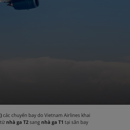
)
các chuyến bay do Vietnam Airlines khai
 từ
nhà ga T2
sang
nhà ga T1
tại sân bay