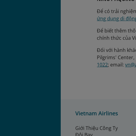
Để có trải nghiệ
ứng dụng di độn
Để biết thêm thôn
chính thức của V
Đối với hành khác
Pilgrims' Center,
1022
; email:
vn@a
Vietnam Airlines
Giới Thiệu Công Ty
Đội Bay