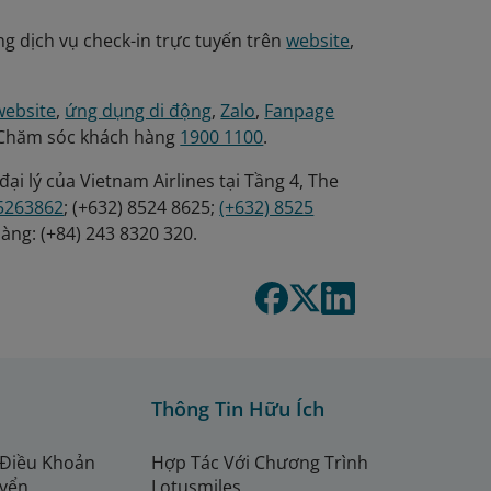
g dịch vụ check-in trực tuyến trên
website
,
website
,
ứng dụng di động
,
Zalo
,
Fanpage
ài Chăm sóc khách hàng
1900 1100
.
ại lý của Vietnam Airlines tại Tầng 4, The
85263862
; (+632) 8524 8625;
(+632) 8525
àng: (+84) 243 8320 320.
Thông Tin Hữu Ích
 Điều Khoản
Hợp Tác Với Chương Trình
uyển
Lotusmiles