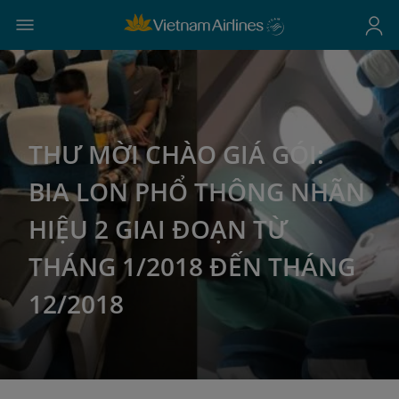
THƯ MỜI CHÀO GIÁ GÓI:
BIA LON PHỔ THÔNG NHÃN
HIỆU 2 GIAI ĐOẠN TỪ
THÁNG 1/2018 ĐẾN THÁNG
12/2018