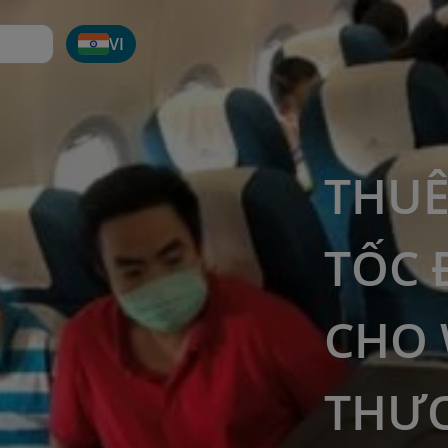
VI
THUÊ
TỐC 
CHO 
THƯƠ