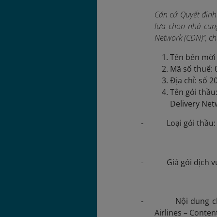
Căn cứ Quyết định
lựa chọn nhà cung
Network (CDN)”, ch
Tên bên mời 
Mã số thuế:
Địa chỉ: số 
Tên gói thầu
Delivery Net
- Loại gói thầu: t
- Giá gói dịch v
- Nội dung chính c
Airlines – Conten