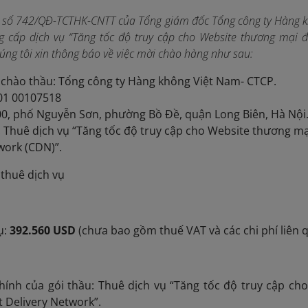
 số 742/QĐ-TCTHK-CNTT của Tổng giám đốc Tổng công ty Hàng kh
 cấp dịch vụ “Tăng tốc độ truy cập cho Website thương mại đi
úng tôi xin thông báo về việc mời chào hàng như sau:
chào thầu: Tổng công ty Hàng không Việt Nam- CTCP.
 01 00107518
200, phố Nguyễn Sơn, phường Bồ Đề, quận Long Biên, Hà Nội
: Thuê dịch vụ “Tăng tốc độ truy cập cho Website thương mạ
work (CDN)”.
huê dịch vụ
ụ:
392.560 USD
(chưa bao gồm thuế VAT và các chi phí liên 
ủa gói thầu: Thuê dịch vụ “Tăng tốc độ truy cập cho
t Delivery Network”.