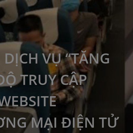
 DỊCH VỤ “TĂNG
ĐỘ TRUY CẬP
WEBSITE
NG MẠI ĐIỆN TỬ