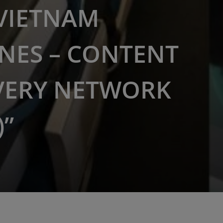
VIETNAM
INES – CONTENT
VERY NETWORK
)”