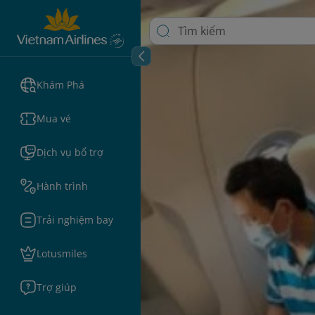
Khám Phá
Mua vé
Dịch vụ bổ trợ
Hành trình
Trải nghiệm bay
Lotusmiles
Trợ giúp