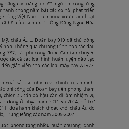
 nâng cao năng lực đội ngũ phi công, ứng
 nhanh chóng nắm bắt các cơ hội phát triển
ng không Việt Nam nói chung vươn tầm hoạt
 xã hội của cả nước.” - Ông Đặng Ngọc Hòa
d, Mỹ, châu Âu…, Đoàn bay 919 đã chủ động
 lý hơn. Thông qua chương trình hợp tác đầu
ing 787, các phi công được đào tạo chuyên
ược tất cả các loại hình huấn luyện đào tạo
o đến giáo viên cho các loại máy bay ATR72;
 xuất sắc các nhiệm vụ chính trị, an ninh,
Các phi công của Đoàn bay tiên phong tham
, chiến sĩ, cán bộ hậu cần đi làm nhiệm vụ
lao động ở Libya năm 2011 và 2014; hỗ trợ
2011; đưa hành khách thoát khỏi châu Âu do
ia, Trung Đông các năm 2005-2007...
 nước phong tặng nhiều huân chương, danh