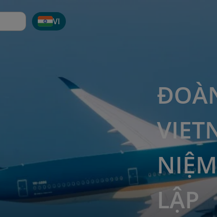
VI
ĐOÀN
VIET
NIỆM
LẬP