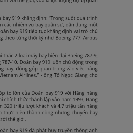
am với thế giới, vừa là lực lượng dự bị quan
 bay 919 khẳng định: “Trong suốt quá trình
iện các nhiệm vụ bay quân sự, dân dụng một
Đoàn bay 919 tiếp tục khẳng định vai trò chủ
ng theo từng thời kỳ như Boeing 777, Airbus
i thác 2 loại máy bay hiện đại Boeing 787-9,
g 787-10. Đoàn bay 919 luôn chủ động trong
hặng bay, đóng góp quan trọng vào việc nâng
Vietnam Airlines.” - ông Tô Ngọc Giang cho
óp to lớn của Đoàn bay 919 với Hãng hàng
hi chính thức thành lập vào năm 1993, Hãng
 320 triệu lượt khách và 4,7 triệu tấn hàng
iếp thực hiện thành công những chuyến bay
ời thế giới.
Đoàn bay 919 đã phát huy truyền thống anh