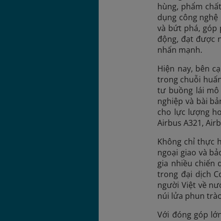
hùng, phẩm chất
dụng công nghệ h
và bứt phá, góp
động, đạt được 
nhấn mạnh.
Hiện nay, bên c
trong chuỗi huấn
tư buồng lái mô
nghiệp và bài bả
cho lực lượng hơ
Airbus A321, Air
Không chỉ thực h
ngoại giao và b
gia nhiều chiến 
trong đại dịch 
người Việt về nư
núi lửa phun trà
Với đóng góp lớ