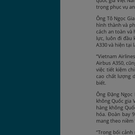
quốc gia Việt Nam
trọng phục vụ an
Ông Tô Ngọc Gian
hình thành và ph
cách an toàn và 
lực, luôn đi đầu
A330 và hiện tại 
“Vietnam Airline
Airbus A350, cũn
việc tiết kiệm c
cao chất lượng d
biết.
Ông Đặng Ngọc H
không Quốc gia V
hàng không Quốc 
hóa. Đoàn bay 9
mang theo niềm t
“Trong bối cảnh