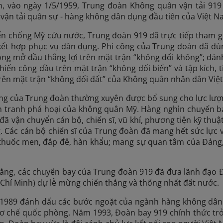
, vào ngày 1/5/1959, Trung đoàn Không quân vận tải 919 
 vận tải quân sự - hàng không dân dụng đầu tiên của Việt 
n chống Mỹ cứu nước, Trung đoàn 919 đã trực tiếp tham gi
 kết hợp phục vụ dân dụng. Phi công của Trung đoàn đã dù
công mở đầu thắng lợi trên mặt trận “không đối không”; đánh
iến công đầu trên mặt trận “không đối biển” và tập kích, ti
rên mặt trận “không đối đất” của Không quân nhân dân Việ
ng của Trung đoàn thường xuyên được bổ sung cho lực lượng
n tranh phá hoại của không quân Mỹ. Hàng nghìn chuyến ba
ã vận chuyển cán bộ, chiến sĩ, vũ khí, phương tiện kỹ thuậ
. Các cán bộ chiến sĩ của Trung đoàn đã mang hết sức lực
thuốc men, đắp đê, hàn khẩu; mang sự quan tâm của Đảng, 
hắng, các chuyến bay của Trung đoàn 919 đã đưa lãnh đạo 
Chí Minh) dự lễ mừng chiến thắng và thống nhất đất nước.
- 1989 đánh dấu các bước ngoặt của ngành hàng không dân 
ơ chế quốc phòng. Năm 1993, Đoàn bay 919 chính thức trở