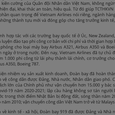
 kiên cường của Quân đội Nhân dân Việt Nam, không ngừng
iện đại, khai thác an toàn, hiệu quả. Từ đó giúp TCTHKVN
 phần quan trọng để Vietnam Airlines nói riêng, ngành hà
những thành tựu mới và đóng góp cho tăng trưởng kinh tế,
ạnh hợp tác với các trường bay quốc tế ở Úc, New Zealan
 luyện đào tạo phi công cơ bản với chi phí và thời gian hợp
 phỏng cho loại máy bay Airbus A321, Airbus A350 và Boe
n ngày ở trong nước. Đến nay, Vietnam Airlines đã tự chủ đ
n 1.000 phi công từ lái phụ thành lái chính, cơ trưởng ch
bus A350, Boeing 787.
iện nhiệm vụ sản xuất kinh doanh, Đoàn bay đã hoàn thành
ảo vệ công dân được Đảng, Nhà nước, Nhân dân giao phó. 
dịch lớn của Chính phủ như vận chuyển hơn 15.000 y bác sĩ
Covid-19 năm 2020-2021; lập cầu hàng không sơ tán người 
ớc trong thời điểm Nhật Bản bị động đất, sóng thần năm 
o năm 2010; vận chuyển công dân Việt Nam trở về từ Malays
n về kinh tế - xã hội, Đoàn bay 919 đã được Đảng và Nhà