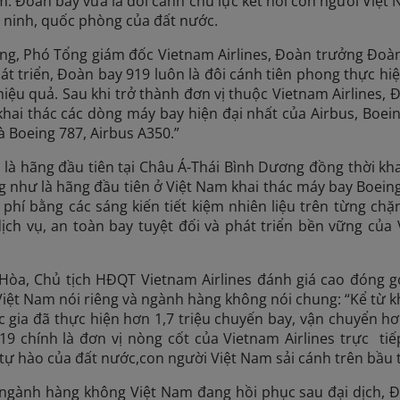
. Đoàn bay vừa là đôi cánh chủ lực kết nối con người Việt N
 ninh, quốc phòng của đất nước.
g, Phó Tổng giám đốc Vietnam Airlines, Đoàn trưởng Đoàn
át triển, Đoàn bay 919 luôn là đôi cánh tiên phong thực h
hiệu quả. Sau khi trở thành đơn vị thuộc Vietnam Airlines, 
 khai thác các dòng máy bay hiện đại nhất của Airbus, Boei
là Boeing 787, Airbus A350.”
s là hãng đầu tiên tại Châu Á-Thái Bình Dương đồng thời kha
g như là hãng đầu tiên ở Việt Nam khai thác máy bay Boein
hi phí bằng các sáng kiến tiết kiệm nhiên liệu trên từng c
ịch vụ, an toàn bay tuyệt đối và phát triển bền vững của 
òa, Chủ tịch HĐQT Vietnam Airlines đánh giá cao đóng g
iệt Nam nói riêng và ngành hàng không nói chung: “Kể từ k
gia đã thực hiện hơn 1,7 triệu chuyến bay, vận chuyển hơn
19 chính là đơn vị nòng cốt của Vietnam Airlines trực t
ự hào của đất nước,con người Việt Nam sải cánh trên bầu tr
 ngành hàng không Việt Nam đang hồi phục sau đại dịch, 