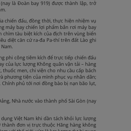
(nay là Đoàn bay 919) được thành lập, trở
Nam.
a chiến đấu, đồng thời, thực hiện nhiệm vụ
ng máy bay chiến lợi phẩm bắn rơi máy bay
 chìm tàu biệt kích của địch trên vùng biển
êu diệt căn cứ ra-đa Pa-thí trên đất Lào ghi
t Nam.
 phi công tiêm kích để trực tiếp chiến đấu
y của lực lượng Không quân vận tải – hàng
t, thuốc men, chi viện cho nhu cầu cấp bách
 và phương tiện của mình phục vụ nhân dân;
Chính phủ tới nơi đồng bào bị nạn bão lụt,
Đảng, Nhà nước vào thành phố Sài Gòn (nay
dụng Việt Nam khi dần tách khỏi lực lượng
 thành đơn vị trực thuộc Hãng hàng không