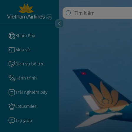
Khám Phá
Mua vé
Dịch vụ bổ trợ
Hành trình
Trải nghiệm bay
Lotusmiles
Trợ giúp