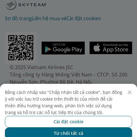
Sơ đồ trang
Liên hệ mua vé
Cài đặt cookies
© 2025 Vietnam Airlines JSC
Tổng công ty Hàng không Việt Nam - CTCP. Số 200
Nguyễn Sơn, Phường Bồ Đề, Hà Nội.
Điện thoại: (+84-24) 38272289. Fax: (+84-24)
Bằng cách nhấp vào "Chấp nhận tất cả cookie", bạn đồng
38722375
ý với việc lưu trữ cookie trên thiết bị của mình để cải
Giấy chứng nhận đăng ký doanh nghiệp, mã số
thiện điều hướng trang web, phân tích việc sử dụng
doanh nghiệp 0100107518, đăng ký lần đầu ngày
trang và hỗ trợ các nỗ lực tiếp thị của chúng tôi.
30/6/2010, đăng ký thay đổi lần thứ 10 ngày
Cài đặt cookie
24/7/2025, cấp bởi Sở Tài chính Thành phố Hà Nội.
Từ chối tất cả