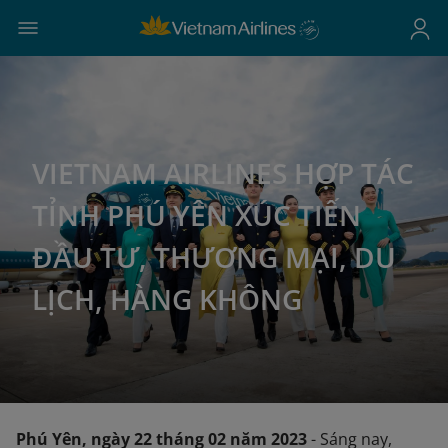
VIETNAM AIRLINES HỢP TÁC
TỈNH PHÚ YÊN XÚC TIẾN
ĐẦU TƯ, THƯƠNG MẠI, DU
LỊCH, HÀNG KHÔNG
Phú Yên, ngày 22 tháng 02 năm 2023
- Sáng nay,