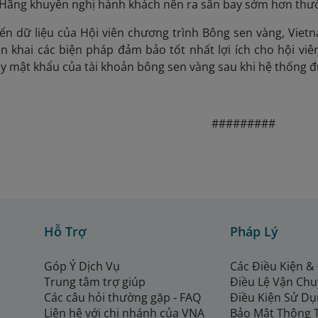
Hãng khuyến nghị hành khách nên ra sân bay sớm hơn thườn
ến dữ liệu của Hội viên chương trình Bông sen vàng, Viet
iển khai các biện pháp đảm bảo tốt nhất lợi ích cho hội viê
ay mật khẩu của tài khoản bông sen vàng sau khi hệ thống 
#########
Hỗ Trợ
Pháp Lý
Góp Ý Dịch Vụ
Các Điều Kiện &
Trung tâm trợ giúp
Điều Lệ Vận Ch
Các câu hỏi thường gặp - FAQ
Điều Kiện Sử Dụ
Liên hệ với chi nhánh của VNA
Bảo Mật Thông 