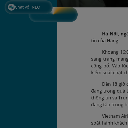
Chat với NEO
Hà Nội, ng
tin của Hãng:
Khoảng 16:0
sang trang mạng
công bố. Vào lú
kiểm soát chặt c
Đến 18 giờ 
đang trong quá t
thông tin và Tru
đang tập trung hỗ
Vietnam Air
soát hành khách 