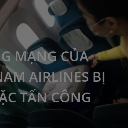
G MẠNG CỦA
NAM AIRLINES BỊ
TẶC TẤN CÔNG