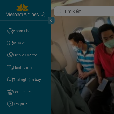
Khám Phá
Mua vé
Dịch vụ bổ trợ
Hành trình
Trải nghiệm bay
Lotusmiles
Trợ giúp