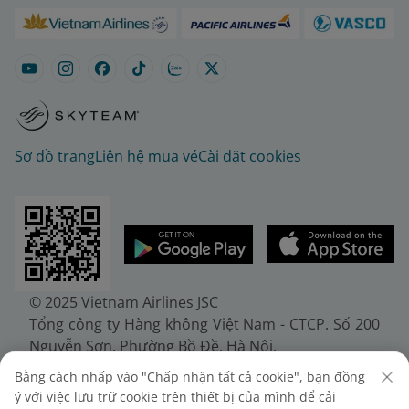
Sơ đồ trang
Liên hệ mua vé
Cài đặt cookies
© 2025 Vietnam Airlines JSC
Tổng công ty Hàng không Việt Nam - CTCP. Số 200
Nguyễn Sơn, Phường Bồ Đề, Hà Nội.
Điện thoại: (+84-24) 38272289. Fax: (+84-24)
Bằng cách nhấp vào "Chấp nhận tất cả cookie", bạn đồng
38722375
ý với việc lưu trữ cookie trên thiết bị của mình để cải