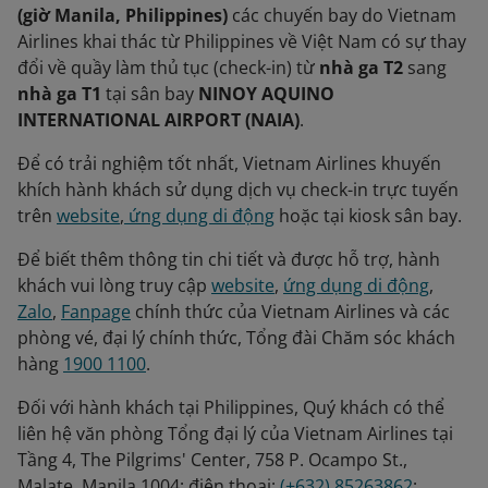
(giờ Manila, Philippines)
các chuyến bay do Vietnam
Airlines khai thác từ Philippines về Việt Nam có sự thay
đổi về quầy làm thủ tục (check-in) từ
nhà ga T2
sang
nhà ga T1
tại sân bay
NINOY AQUINO
INTERNATIONAL AIRPORT (NAIA)
.
Để có trải nghiệm tốt nhất, Vietnam Airlines khuyến
khích hành khách sử dụng dịch vụ check-in trực tuyến
trên
website
,
ứng dụng di động
hoặc tại kiosk sân bay.
Để biết thêm thông tin chi tiết và được hỗ trợ, hành
khách vui lòng truy cập
website
,
ứng dụng di động
,
Zalo
,
Fanpage
chính thức của Vietnam Airlines và các
phòng vé, đại lý chính thức, Tổng đài Chăm sóc khách
hàng
1900 1100
.
Đối với hành khách tại Philippines, Quý khách có thể
liên hệ văn phòng Tổng đại lý của Vietnam Airlines tại
Tầng 4, The Pilgrims' Center, 758 P. Ocampo St.,
Malate, Manila 1004; điện thoại:
(+632) 85263862
;