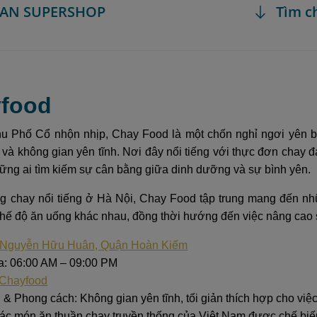
EGAN SUPERSHOP
Tìm c
yfood
hu Phố Cổ nhộn nhịp, Chay Food là một chốn nghỉ ngơi yên 
và không gian yên tĩnh. Nơi đây nổi tiếng với thực đơn chay đa
ững ai tìm kiếm sự cân bằng giữa dinh dưỡng và sự bình yên.
g chay nổi tiếng ở Hà Nội, Chay Food tập trung mang đến n
chế độ ăn uống khác nhau, đồng thời hướng đến việc nâng cao 
 Nguyễn Hữu Huân, Quận Hoàn Kiếm
: 06:00 AM – 09:00 PM
Chayfood
& Phong cách: Không gian yên tĩnh, tối giản thích hợp cho việc
ác món ăn thuần chay truyền thống của Việt Nam được chế biế