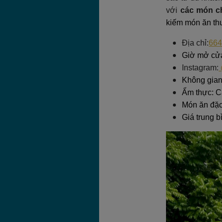
với
các món c
kiếm món ăn thu
Địa chỉ:
664
Giờ mở cửa:
Instagram:
Không gian
Ẩm thực: C
Món ăn đặc 
Giá trung b