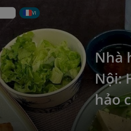
VI
Nhà 
Nội:
hảo 