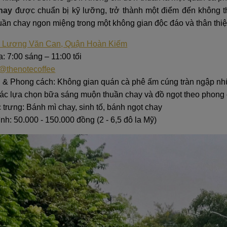
hay
được chuẩn bị kỹ lưỡng, trở thành một điểm đến không t
ần chay ngon miệng trong một không gian độc đáo và thân thiệ
 Lương Văn Can, Quận Hoàn Kiếm
 7:00 sáng – 11:00 tối
@thenotecoffee
 & Phong cách: Không gian quán cà phê ấm cúng tràn ngập nh
ác lựa chọn bữa sáng muộn thuần chay và đồ ngọt theo phong 
trưng: Bánh mì chay, sinh tố, bánh ngọt chay
ình: 50.000 - 150.000 đồng (2 - 6,5 đô la Mỹ)