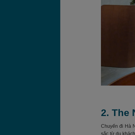
2. The 
Chuyến đi Hà N
sắc từ du khách