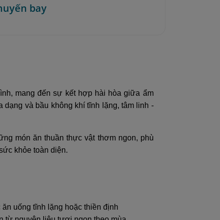
huyến bay
bình, mang đến sự kết hợp hài hòa giữa ẩm
 dạng và bầu không khí tĩnh lặng, tâm linh -
hững món ăn thuần thực vật thơm ngon, phù
sức khỏe toàn diện.
 ăn uống tĩnh lặng hoặc thiền định
n từ nguyên liệu tươi ngon theo mùa