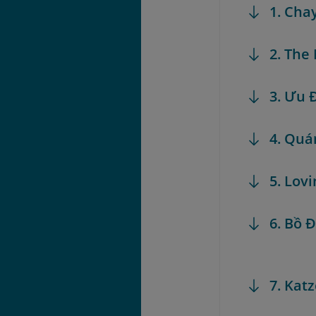
1. Cha
2. The
3. Ưu
4. Quá
5. Lov
6. Bồ 
7. Kat