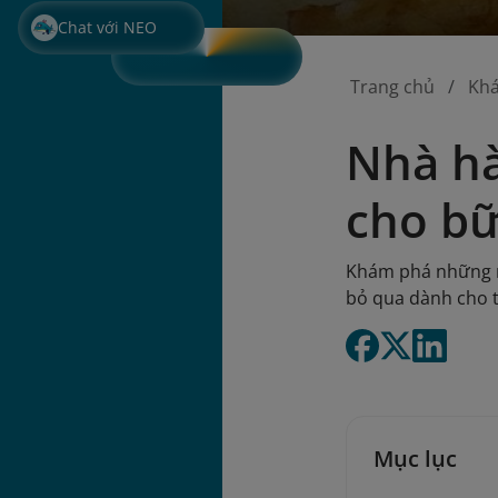
Chat với NEO
Trang chủ
Kh
Nhà hà
cho bữ
Khám phá những n
bỏ qua dành cho t
Mục lục