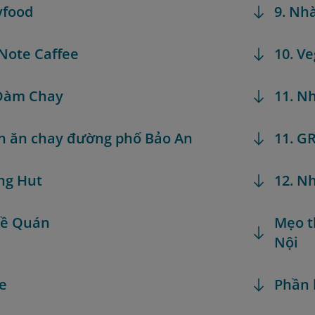
yfood
9. Nh
 Note Caffee
10. Ve
 Đàm Chay
11. N
n ăn chay đường phố Bảo An
11. G
ing Hut
12. N
Đề Quán
Mẹo t
Nội
ze
Phần 