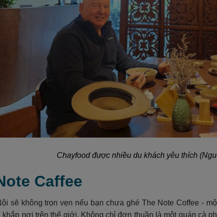
Chayfood được nhiều du khách yêu thích (Nguồ
Note Caffee
ội sẽ không trọn vẹn nếu bạn chưa ghé The Note Coffee - mộ
 khắp nơi trên thế giới. Không chỉ đơn thuần là một quán cà 