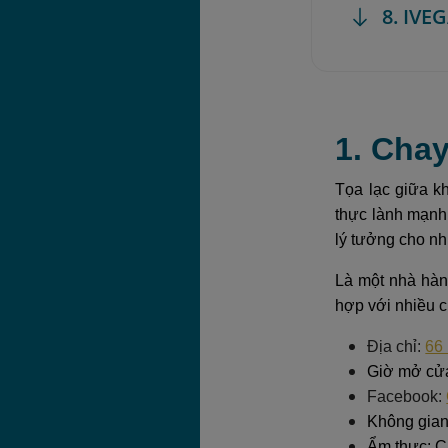
8. IV
1. Cha
Tọa lạc giữa k
thực lành mạnh 
lý tưởng cho nh
Là một nhà hàn
hợp với nhiều 
Địa chỉ:
66
Giờ mở cửa
Facebook:
Không gian 
Ẩm thực: C