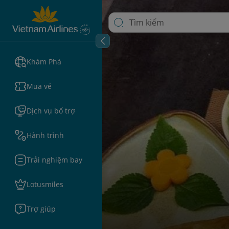
Khám Phá
Mua vé
Dịch vụ bổ trợ
Hành trình
Trải nghiệm bay
Lotusmiles
Trợ giúp