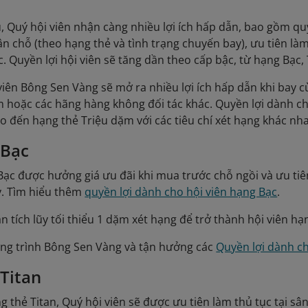
, Quý hội viên nhận càng nhiều lợi ích hấp dẫn, bao gồm q
ận chỗ (theo hạng thẻ và tình trạng chuyến bay), ưu tiên làm
. Quyền lợi hội viên sẽ tăng dần theo cấp bậc, từ hạng Bạc,
viên Bông Sen Vàng sẽ mở ra nhiều lợi ích hấp dẫn khi bay c
hoặc các hãng hàng không đối tác khác. Quyền lợi dành cho
o đến hạng thẻ Triệu dặm với các tiêu chí xét hạng khác nh
 Bạc
Bạc được hưởng giá ưu đãi khi mua trước chỗ ngồi và ưu tiê
y. Tìm hiểu thêm
quyền lợi dành cho hội viên hạng Bạc
.
ần tích lũy tối thiểu 1 dặm xét hạng để trở thành hội viên h
ng trình Bông Sen Vàng và tận hưởng các
Quyền lợi dành ch
Titan
g thẻ Titan, Quý hội viên sẽ được ưu tiên làm thủ tục tại sân