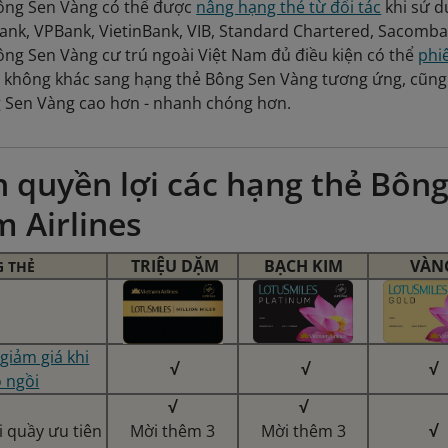
Bông Sen Vàng có thể được
nâng hạng thẻ từ đối tác
khi sử d
nk, VPBank, VietinBank, VIB, Standard Chartered, Sacomban
ông Sen Vàng cư trú ngoài Việt Nam đủ điều kiện có thể
phi
 không khác sang hạng thẻ Bông Sen Vàng tương ứng, cũn
 Sen Vàng cao hơn - nhanh chóng hơn.
h quyền lợi các hạng thẻ Bôn
 Airlines
TRIỆU DẶM
BẠCH KIM
VÀN
 THẺ
giảm giá khi
√
√
√
 ngồi
√
√
i quầy ưu tiên
Mời thêm 3
Mời thêm 3
√