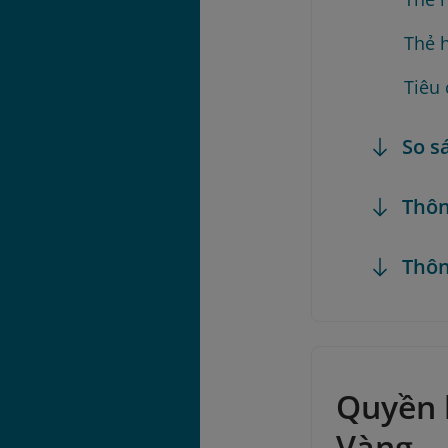
Thẻ 
Tiêu 
So s
Thôn
Thôn
Quyền l
Vàng