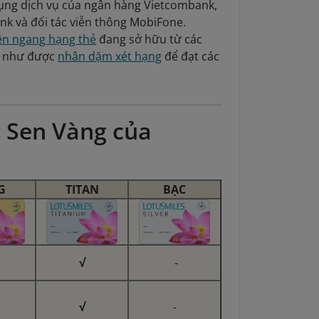
ụng dịch vụ của ngân hàng Vietcombank,
k và đối tác viễn thông MobiFone.
ên ngang hạng thẻ
đang sở hữu từ các
g như được
nhân dặm xét hạng
để đạt các
g Sen Vàng của
G
TITAN
BẠC
√
-
√
-