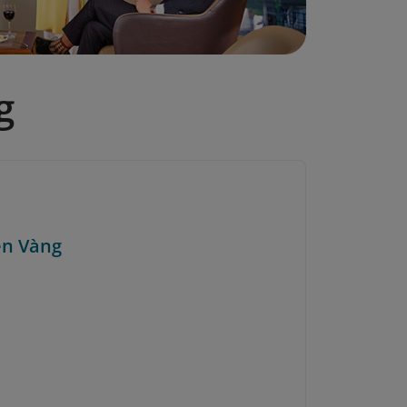
g
en Vàng