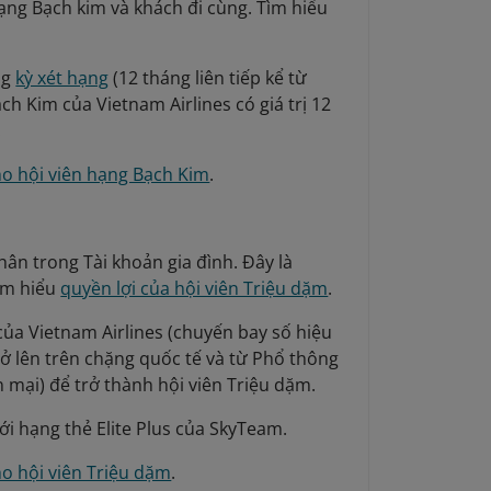
ạng Bạch kim và khách đi cùng. Tìm hiểu
ng
kỳ xét hạng
(12 tháng liên tiếp kể từ
h Kim của Vietnam Airlines có giá trị 12
.
ho hội viên hạng Bạch Kim
.
ân trong Tài khoản gia đình. Đây là
Tìm hiểu
quyền lợi của hội viên Triệu dặm
.
 của Vietnam Airlines (chuyến bay số hiệu
ở lên trên chặng quốc tế và từ Phổ thông
 mại) để trở thành hội viên Triệu dặm.
ới hạng thẻ Elite Plus của SkyTeam.
o hội viên Triệu dặm
.