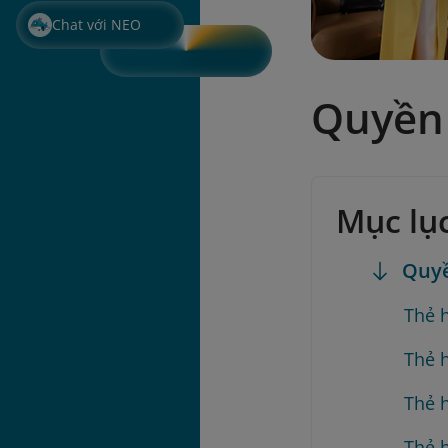
Chat với NEO
Quyền 
Mục lụ
Quyề
Thẻ 
Thẻ 
Thẻ 
Thẻ 