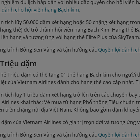
 nghiệm du lịch hấp dẫn với nhiều đặc quyền cho hội viên h
i dành cho hội viên hạng Bạch kim
.
ần tích lũy 50.000 dặm xét hạng hoặc 50 chặng xét hạng tro
hạng thẻ) để trở thành hội viên hạng Bạch Kim. Hạng thẻ Bạc
i lên hạng và tương ứng với hạng thẻ Elite Plus của SkyTeam
ng trình Bông Sen Vàng và tận hưởng các
Quyền lợi dành c
 Triệu dặm
thẻ Triệu dặm có thể tặng 01 thẻ hạng Bạch kim cho người th
biệt của Vietnam Airlines dành cho hạng thẻ cao cấp nhất. 
ần tích lũy 1 triệu dặm xét hạng trở lên trên các chuyến bay
Airlines khai thác; Vé mua từ hạng Phổ thông Tiêu chuẩn tr
lên trên chặng nội địa Việt Nam; Không bao gồm dặm khuyến
 dặm của Vietnam Airlines có giá trị trọn đời và tương ứng v
ng trình Bông Sen Vàng và tận hưởng các
Quyền lợi dành ch