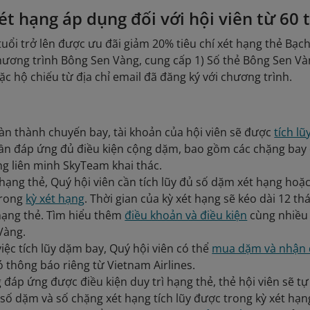
xét hạng áp dụng đối với hội viên từ 60 
tuổi trở lên được ưu đãi giảm 20% tiêu chí xét hạng thẻ Bạch
ương trình Bông Sen Vàng, cung cấp 1) Số thẻ Bông Sen Và
c hộ chiếu từ địa chỉ email đã đăng ký với chương trình.
àn thành chuyến bay, tài khoản của hội viên sẽ được
tích l
ần đáp ứng đủ điều kiện cộng dặm, bao gồm các chặng bay 
g liên minh SkyTeam khai thác.
 hạng thẻ, Quý hội viên cần tích lũy đủ số dặm xét hạng ho
trong
kỳ xét hạng
. Thời gian của kỳ xét hạng sẽ kéo dài 12 th
hạng thẻ. Tìm hiểu thêm
điều khoản và điều kiện
cùng nhiều 
Vàng.
iệc tích lũy dặm bay, Quý hội viên có thể
mua dặm và nhận
ó thông báo riêng từ Vietnam Airlines.
đáp ứng được điều kiện duy trì hạng thẻ, thẻ hội viên sẽ 
số dặm và số chặng xét hạng tích lũy được trong kỳ xét hạn