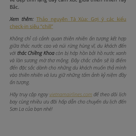
Bắc.
Xem thêm:
Thảo nguyên Tà Xùa: Gợi ý các kiểu
check-in siêu “chill”
Không chỉ có cảnh quan thiên nhiên ấn tượng kết hợp
giữa thác nước cao và núi rừng hùng vĩ, du khách đến
với
thác Chiềng Khoa
còn bị hớp hồn bởi hồ nước xanh
và làn sương mờ thơ mộng. Đây chắc chắn sẽ là điểm
đến đặc sắc dành cho những du khách muốn thả mình
vào thiên nhiên và lưu giữ những tấm ảnh kỷ niệm đầy
ấn tượng.
Hãy truy cập ngay
vietnamairlines.com
để theo dõi lịch
bay cùng nhiều ưu đãi hấp dẫn cho chuyến du lịch đến
Sơn La của bạn nhé!