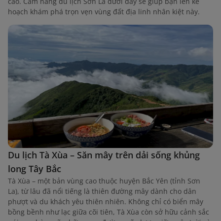
cao. Cẩm nang du lịch Sơn La dưới đây sẽ giúp bạn lên kế
hoạch khám phá trọn vẹn vùng đất địa linh nhân kiệt này.
Du lịch Tà Xùa – Săn mây trên dải sống khủng
long Tây Bắc
Tà Xùa – một bản vùng cao thuộc huyện Bắc Yên (tỉnh Sơn
La), từ lâu đã nổi tiếng là thiên đường mây dành cho dân
phượt và du khách yêu thiên nhiên. Không chỉ có biển mây
bồng bềnh như lạc giữa cõi tiên, Tà Xùa còn sở hữu cảnh sắc