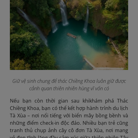
Giữ vệ sinh chung để thác Chiềng Khoa luôn giữ được
cảnh quan thiên nhiên hùng vĩ vốn có
Nếu bạn còn thời gian sau khikhám phá Thác
Chiềng Khoa, bạn có thể kết hợp hành trình du lịch
Tà Xùa – nơi nổi tiếng với biển mây bồng bềnh và
những điểm check-in độc đáo. Nhiều bạn trẻ cũng
tranh thủ chụp ảnh cây cô đơn Tà Xùa, nơi man
g
vẻ đẹp tĩnh lặng đầy cảm xúc giữa thiên nhiên Tây