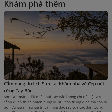
Khám phá thêm
Cẩm nang du lịch Sơn La: Khám phá vẻ đẹp núi
rừng Tây Bắc
Sơn La – mảnh đất miền núi Tây Bắc không chỉ nổi bật với
cảnh quan thiên nhiên hùng vĩ, núi non trùng điệp mà còn là
nơi lưu giữ nhiều giá trị văn hóa đặc sắc của các dân tộc vùng