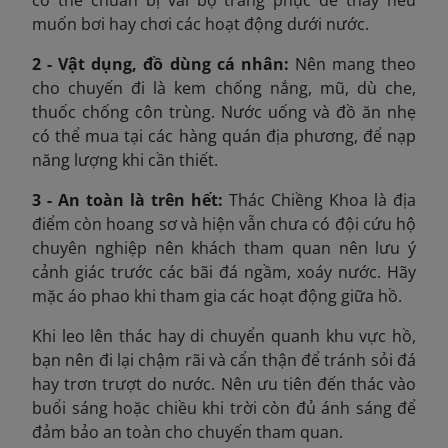
có thể chuẩn bị vài bộ trang phục để thay nếu
muốn bơi hay chơi các hoạt động dưới nước.
2 - Vật dụng, đồ dùng cá nhân:
Nên mang theo
cho chuyến đi là kem chống nắng, mũ, dù che,
thuốc chống côn trùng. Nước uống và đồ ăn nhẹ
có thể mua tại các hàng quán địa phương, để nạp
năng lượng khi cần thiết.
3 - An toàn là trên hết:
Thác Chiềng Khoa là địa
điểm còn hoang sơ và hiện vẫn chưa có đội cứu hộ
chuyên nghiệp nên khách tham quan nên lưu ý
cảnh giác trước các bãi đá ngầm, xoáy nước. Hãy
mặc áo phao khi tham gia các hoạt động giữa hồ.
Khi leo lên thác hay di chuyển quanh khu vực hồ,
bạn nên đi lại chậm rãi và cẩn thận để tránh sỏi đá
hay trơn trượt do nước. Nên ưu tiên đến thác vào
buổi sáng hoặc chiều khi trời còn đủ ánh sáng để
đảm bảo an toàn cho chuyến tham quan.