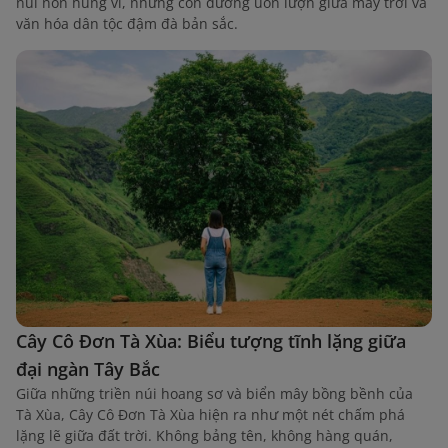
núi non hùng vĩ, những con đường uốn lượn giữa mây trời và
văn hóa dân tộc đậm đà bản sắc.
Cây Cô Đơn Tà Xùa: Biểu tượng tĩnh lặng giữa
đại ngàn Tây Bắc
Giữa những triền núi hoang sơ và biển mây bồng bềnh của
Tà Xùa, Cây Cô Đơn Tà Xùa hiện ra như một nét chấm phá
lặng lẽ giữa đất trời. Không bảng tên, không hàng quán,