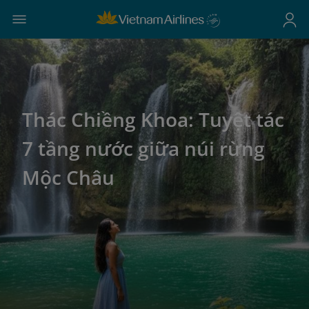
Thác Chiềng Khoa: Tuyệt tác
7 tầng nước giữa núi rừng
Mộc Châu