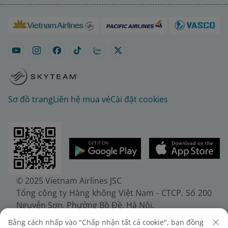
Sơ đồ trang
Liên hệ mua vé
Cài đặt cookies
© 2025 Vietnam Airlines JSC
Tổng công ty Hàng không Việt Nam - CTCP. Số 200
Nguyễn Sơn, Phường Bồ Đề, Hà Nội.
Điện thoại: (+84-24) 38272289. Fax: (+84-24)
Bằng cách nhấp vào "Chấp nhận tất cả cookie", bạn đồng